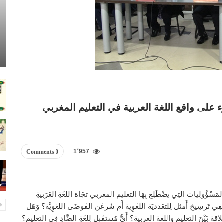
لى واقع اللغة العربية في التعليم المغربي ‎
1٬957
0 Comments
ْؤُولِيات التِي يضْطَلِع بِهَا التعليم المغربي تجَاهَ اللغَةِ العَرَبيةِ
غربيفِي تَرسِيخ أَمثل لِلتعَدديَة اللغَوِية أَم شَرعَن الفَوضَى اللغوِيَّة؟ وَهَل
بَيْنَ التعليم واللغة العربية؟ أَيُّ مُستقَبِلٍ لِلغَةِ الضَّادِ فِي التعليم؟