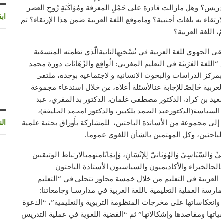
تدريس؟ وهل مازالت قادرة على حَمْلِ المعرفة ومُوَاكَبَةِ رُوحِ العصر
اب
تقاء به بلغات أجنبية؟ وماموقع اللغة العربية ضمن هذا الإرتقاء؟ ثم
، اللغة العربية؟
 الجهوي للغة العربية في نُسْختِهِالثانيةالّذي نظمته المنسقية
غة العَرَبيَة في التعليم المغربي: الْواقِع والرِّهَانَات دورة محمد
لعرابي”، وذلك يومي الجمعة والسبت28/29 دجنبر 2018بمركز الدراسات والبحوث الإنسانية والاجتماعية بوجدة، ملتقى
عربية خَالِصًاللإجابة عنالأسئلة أعلاه، من خلال استدعاء مجموعة
 سعيد بن كراد، الدكتور مصطفى غلمان، الدكتور بد المقري، عبد
سياسة(الدكتورعبد الصمد بلكبير، والدكتور امحمد الخليفة)،
لى مجموعة من الأساتذة الباحثين، للمشاركة بأَوراق بحثية علمية
الن
الباحثين، وكل المهتمين بالشأن اللغوي عموما.
مَاعِيِّ وَالسّيَاسِيّ وَالهُوَيَاتيّ لِلإنْسَانِ، وَإِيمَانًامنهمبالارتباط الوثيقبين
 عالجالخبراء والأكاديميون والسياسيون الأستاذة الباحثون
لعربية في التعليم من خلال خمسة محاور تتجلى في “التعليم
ارسة العملية التعليمية باللغة العربية في مدارسنا وجامعاتنا:
ية وانعكاساتها على مخرجات المنظومة التربوية والتعليمية”، “الدعوة
ياتها ومقاصدها وإشكالاتها” ثم “القضية اللغوية في عملية التدريس