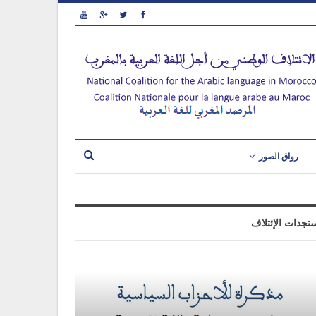
رواق الصور
تجدات الإئتلاف