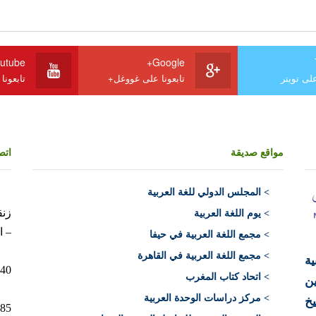
utube
Google+
على تويتر
تابعونا على غووغل+
تابعونا
مواقع صديقة
اتص
>
المجلس الدولي للغة العربية
> يوم اللغة العربية
– ا
> مجمع اللغة العربية في حيفا
> مجمع اللغة العربية في القاهرة
ية
10040 الرباط 
> اتحاد كتاب المغرب
ن
> مركز دراسات الوحدة العربية
يخ
12+)