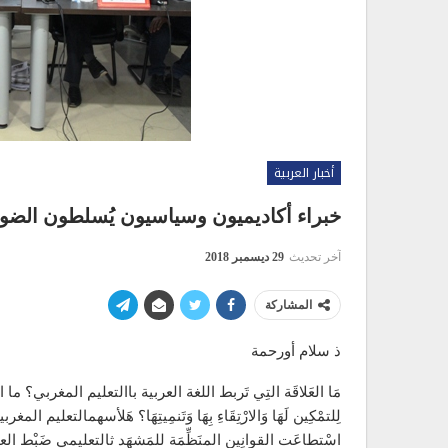
أخبار العربية
خبراء أكاديميون وسياسيون يُسلطون الضوء ع
آخر تحديث
29 ديسمبر 2018
المشاركة
ذ سلام أورحمة
مَا العَلاقَة التِي تَربط اللغة العربية باالتعليم المغربي؟ ما المَس
لِلتمْكِين لَهَا وَالارْتِقَاءِ بِهَا وَتَنمِيتِهَا؟ هَلأسهمالتعليم الم
اسْتطاعَت القوانِين المنَظِّمَة للمَشهَد ثالتعليمي ضَبْط العلاقة 