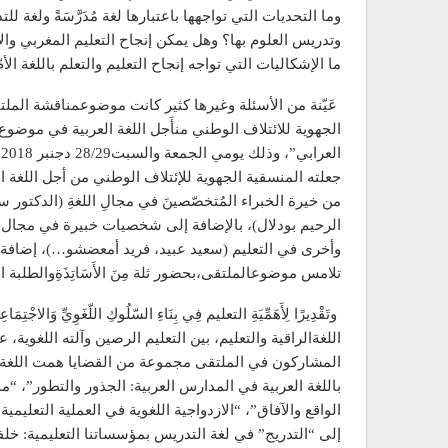
وما التحديات التي تواجهها باعتبارها لغة مُدَرَّسَةً ولغة لل
وتدريس العلوم بها؟ وهل يمكن إنجاح التعليم المغربي والار
ما الإشكاليات التي تواجه إنجاح التعليم والتعلم باللغة الأمّ
عَيّنة من الأسئلة وغيرها كثير كانت موضوعمناقشة الملتقى
الجهوية للائتلاف الوطني منأَجل اللغة العربية في موضوع “الل
ا
جعلته المنسقية الجهوية للإئتلاف الوطني من أجل اللغة ال
من خيرة الخبراء المُتخصّصينَ في مجالِ اللغةِ (الدكتور
الرحيم بودلال)، بالإضافة إلى شخصيات خبيرة في مجال ال
وأخرى في التعليم (سعيد عبيد، فريد أمعضشو…)، إضافة إ
تلامس موضوعالملتقى،بحضور ثلة مِنَ الأَسَاتِذَةِوالطلبة 
وتَقْدِيرًا لِأَهَمِّيَةِ التعليم فِي بِنَاءِ السّلُوكِ اللّغَوِيِّ وَالاجْتِ
اللغةالراقية والتعليم، بين التعليم الرصين وآلته اللغوية،
المشاركون في الملتقى مجموعة من القضايا همت اللغة ا
باللغة العربية في المدارس العربية: الجذور والتطور”، “مم
الواقع والآفاق”، “الازدواجية اللغوية في العملية التعليم
إلى “التدريج” في لغة التدريس بمؤسساتنا التعليمية: خلف