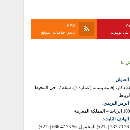
RSS
Yo
 على يوتيوب
تابعوا خلاصات الموقع
ل بنا
العنوان
:
زنقة دكار، إقامة بسمة (عمارة 7)، شقة 2، حي المحيط
لرباط
الرمز البريدي
:
– المملكة المغربية
الهاتف الثابت
:
537.73.78.85 (2
المحمول 666.47.73.56 (212+)