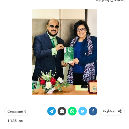
المشاركة
0 Comments
1٬435