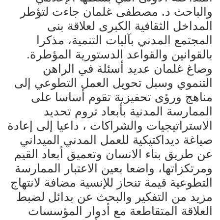
والباحث د. مصطفى غلمان جاءت لتؤطر
المداخل الثقافية الكبرى لعلاقة بنى
المجتمع المدني بآليات التنمية، مذكرا
بالقوانين والقواعد الدستورية المؤطرة.
وصاغ غلمان عديد أسئلة في الراهن
التنموي وسبل تحويل العمل التطوعي إلى
مناهج ورؤى تحفيزية تقوم أساسا على
الممارسة المدنية بأبعاد تروم تحديد
الاستراتيجيات والشراكات ، داعيا إلى إعادة
صياغة ديداكتيكية للعمل المدني الميداني
عن طريق بناء الانسان وتعميق أبعاد القيم
ومرتكزاتها، واضعا بعين الاعتبار الممارسة
التطوعية قيمة تنحاز للإنسية مضافة لانتهاج
مزيد من التفكير والبحث عن بدائل لضبط
العلاقة المتقاطعة مع أدوار المؤسسات