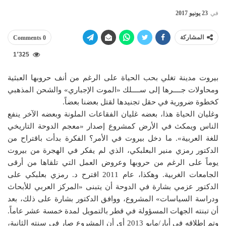
في
23 يونيو 2017
المشاركة
0 Comments
1٬325
بيروت مدينة تغلي بحب الحياة على الرغم من أنف حروبها العبثية
ومحاولات جــــرها إلى ســــلك «الموت الإجباري» والشحن المذهبي
كخطوة ضرورية في حقل تجنيدها لقتل بعضنا بعضاً.
وغليان الحياة هذا، بعضه غليان الفقاعات الملونة وبعضه الآخر ينفع
الناس ويمكث في الأرض كمشروع إصدار «معجم الدوحة التاريخي
للغة العربية». ما دخل بيروت في الأمر؟ الفكرة بدأت باقتراح من
الدكتور رمزي منير البعلبكي، الذي لم يفكر في الهجرة من بيروت
يوماً على الرغم من حروبها وعروض العمل التي تلقاها من أرقى
الجامعات الغربية. وهكذا، عام 2011 اقترح د. رمزي بعلبكي على
الدكتور عزمي بشارة في الدوحة أن يتبنى «المركز العربي للأبحاث
ودراسة السياسات» المشروع، ووافق الدكتور بشارة على ذلك، بعد
أن تبنته الجهات المسؤولة في قطر بالتمويل لمدة خمسة عشر عاماً.
وتم إطلاقه في أيار/مايو 2013 أي أن المشروع صار في سنته الثانية،