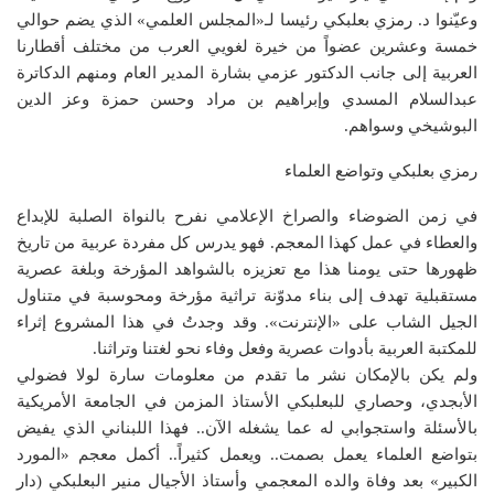
وعيّنوا د. رمزي بعلبكي رئيسا لـ«المجلس العلمي» الذي يضم حوالي
خمسة وعشرين عضواً من خيرة لغويي العرب من مختلف أقطارنا
العربية إلى جانب الدكتور عزمي بشارة المدير العام ومنهم الدكاترة
عبدالسلام المسدي وإبراهيم بن مراد وحسن حمزة وعز الدين
البوشيخي وسواهم.
رمزي بعلبكي وتواضع العلماء
في زمن الضوضاء والصراخ الإعلامي نفرح بالنواة الصلبة للإبداع
والعطاء في عمل كهذا المعجم. فهو يدرس كل مفردة عربية من تاريخ
ظهورها حتى يومنا هذا مع تعزيزه بالشواهد المؤرخة وبلغة عصرية
مستقبلية تهدف إلى بناء مدوّنة تراثية مؤرخة ومحوسبة في متناول
الجيل الشاب على «الإنترنت». وقد وجدتُ في هذا المشروع إثراء
للمكتبة العربية بأدوات عصرية وفعل وفاء نحو لغتنا وتراثنا.
ولم يكن بالإمكان نشر ما تقدم من معلومات سارة لولا فضولي
الأبجدي، وحصاري للبعلبكي الأستاذ المزمن في الجامعة الأمريكية
بالأسئلة واستجوابي له عما يشغله الآن.. فهذا اللبناني الذي يفيض
بتواضع العلماء يعمل بصمت.. ويعمل كثيراً.. أكمل معجم «المورد
الكبير» بعد وفاة والده المعجمي وأستاذ الأجيال منير البعلبكي (دار