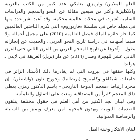
العلم للملايين) ولرمزي بعلبكي عدد كبير من الكتب بالعربية
والانكليزية وأكثر من سبعين مقالة عن النحو والمعجم والدراسات
السامية نُشرت في مجلات عالمية محكمة، وقد أعيد نشر عدد منها
في مجلد خاص في سلسلة «فاريوروم» التي تكرم الباحثين العالميين
كما حاز جائزة الملك فيصل العالمية (2010) على مجمل أعماله ولا
سيما أسهامه في دراسة تاريخ النحو العربي.. والحديث عن إنجازاته
يطول.. وآخرها عن تاريخ المعجم العربي من القرن الثاني حتى القرن
الثاني عشر للهجرة وصدر (2014) عن دار (بريل) العريقة في لايدن ـ
هولندا.
وكلها حققها في بيروت التي لم يغادرها ذلك الأستاذ الزائر في
جامعات شيكاغو وكامبريج (بريطانيا) وجورج تاون (واشنطن). إن
مجرد ارتباط «معجم الدوحة التاريخي» باسم الدكتور رمزي يعطي
ذلك المعجم كثيراً من المصداقية ويبعث على التفاؤل والطمأنينة.
وفي لبنان نجد الكثير من أهل العلم في حقول مختلفة يتلقون
الصدمات اليومية ويهدون قمحهم لمن يغرف ويميز بين السنبلة
والرصاصة العدوانية.
لبنان الابتكار وخفة الظل