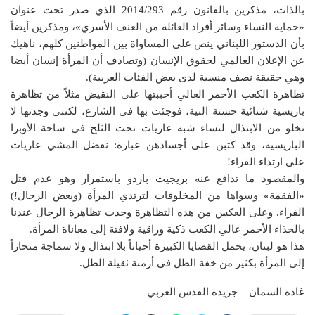
بالذات، مذكرين بالقانون رقم 2014/293 الذي صدر تحت عنوان
«حماية النساء وسائر أفراد العائلة من العنف الأسري»، ومذكرين أيضاً
بأن الدستور اللبناني ينص على المساواة بين المواطنين كلهم، ناهيك
عن الإعلان العالمي لحقوق الإنسان (وتصادف أن المرأة إنسان أيضا
وهي حقيقة نصف منسية لدى بعض الفئات العربية).
تظاهرة الكعب الأحمر العالي أحببتها على النقيض مثلاً من تظاهرة
باريسية شتائية حسنة النية، فوجئت بها في الشارع، لكنني وجدتها لا
تخلو من الابتذال لنساء شبه عاريات تحت الثلج في ساحة الأوبرا
الباريسية، وقد كتبن على أجسادهن عبارة: نفضل المشي عاريات
على ارتداء الفراء!
والمقصود ما تدافع عنه بريجيت باردو باستمرار وهو عدم قتل
«الفقمة» وسواها من المخلوقات لترتدي المرأة (وبعض الرجال!)
الفراء. وعلى العكس من هذه التظاهرة وجدت تظاهرة الرجال عندنا
بالحذاء الأحمر عالي الكعب ذكية وراقية ولافتة إلى معاناة المرأة.
هذا هو لبنان، يحمل القضايا الكبيرة أحياناً بلا ابتذال ولا سماجة منحازاً
إلى المرأة بكثير من خفة الظل في أزمنة ثقيلة الظل.
غادة السمان – جريدة القدس العربي