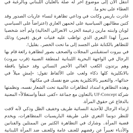
أنتقل الآن إلى موضوع آخر له صلة بالغليان اللبناني وبالرغبة في
العطاء على نحو ما.
غادرت باريس وكانت في وداعي تظاهرة لنساء عاريات الصدور وقد
كتبن مطالبهن السياسية على لحمهن العاري (اعتراضاً على السياسي
لوبان وابنته مارين زعيمة الحزب الانعزالي الحالية) ولم أجد شخصيا
مبرراً لهذا التعري الذي تواظب عليه فتيات فريق (فيمن) وذلك
للتظاهر بالكتابة على الجسد إلى ما تحت الخصر.. بقليل!.
في بيروت استقبلتني المجلات والصحف بصور لتظاهرة رائعة قام بها
الرجال في الواجهة البحرية اللبنانية لمنطقة الضبية (قرب بيروت)
وهم يرتدون الكعب العالي الأحمر النسائي وقد حملوا يافطة
بالانكليزية كلها ذكاء ولعب على الألفاظ تقول: «إمشِ ميلاً في
حذائها». والتعبير بالانكليزية يعني ضع نفسك في مكانها!
وهذه التظاهرة امتداد لتظاهرات عالمية تحت الشعار نفسه، ونظمتها
شركة UF-Concept بالتعاون مع جماعة «كفى عنفاً واستغلالاً» المعنية
بالدفاع عن حقوق المرأة.
ارتداء الرجال للأحذية النسائية طريف وخفيف الظل وذكي لأنه لافت
للنظر دونما التعري على طريقة الباريسيات المتظاهرات، ويخدم
قضية المرأة.. وشارك في التظاهرة الكثير من الممثلين والفنانين
والأدباء تعبيراً عن رفضهم للعنف عامة وللعنف ضد المرأة اللبنانية