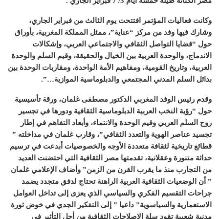
مصر الكنانة طيلة خمسة أيام 3/ 7 فبراير الجاري .
وكانت فعاليات المؤتمر افتتحت يوم الثالث من فبراير الجاري،
وشارك فيها وفد من مركز “عناية”، ممثل المملكة المغربية، بأوراق
حول “قضايا التواصل الثقافي والاجتماعي العربي، وإشكالات
الاندماج، والوحدة العربية بين الخيال والحقيقة، وقيم السلم والوحدة
العربية، وتاريخ القومية، ومفاهيم الأمة الواحدة، ومقاربات الوحدة بين
بدائل السلم المدني المجتمعي والدبلوماسية الموازية…”.
وقدم رئيس الوفد المغربي الدكتور مصطفى غلمان، ورقة تأسيسية
حول “رؤية النخب العربية الدبلوماسية الثقافية ودورها في تجسير
روح السلم العربي وقيم الوحدة والانتماء، وأبعاد التفاهم في إطار
تجسيد عناصر الهوية والتعدد الثقافي”، وقارب غلمان في مداخلته ”
قطائع تاريخية لثقافة متعددة الأوجه والخصوصيات أبدعت في ترسيم
حداثة متنورة وعقلانية، تقدمتها مصر الثقافية التي احتضنت العديد
من التجارب منذ ما يقرب القرن من الزمن” وأضاف الإعلامي غلمان
” أن الوضعيات الثقافية العربية الراهنة تحتاج لدفق متجدد يضمد
جراحات التقسيم الفكري والسياسي الذي يعزى إلى تداخل العوامل
الاستعمارية والسياسوية” داعيا ” إلى التفكير الجدي في خوض ثورة
مدنية شعبية تقود سلة الإصلاحات الثقافية من أجل التأثير في