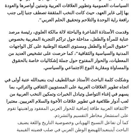
السياسات العمومية وتطوير العلاقات العربية وتمتين أواصرها والعودة
بها إلى غابر العهد، حيث كانت النخب المثقفة تصطف جنبا إلى جنب
رافعة راية الوحدة والتلاحم وتحقيق الحلم العربي”.
وقدمت الأستاذة الشاعرة والباحثة لالة مالكة العلوي، رئيسة مرصد
عناية للمرأة والطفل، مداخلة حول تراكم التجربة المغربية بخصوص
“حقوق المرأة والطفل ومستوى التعبئة الوطنية على كل الواجهات
المدنية والسياسية والثقافية”، كما حرصت على تشخيص العديد من
المعطيات، والحوار المفتوح حول جملة إشكاليات خاصة بالحقوق
والمساواة ومقاربة النوع الاجتماعي والسياسي.
وشكلت كلمة الباحث الأستاذ عبداللطيف ايت بنعبدالله عتبة أولى في
اتجاه تطوير العلاقات العربية على المستويين الثقافي والتراثي، بما
يسهم في إغناء التواصل وتبادل الخبرات وتمكين النخب العربية من
لعب أدوار طلائعية في تطوير علاقات الأخوة والسلام العربيين. معتبرا
“ا
لثقافة العربية طاقة إضافية للحوار العربي المفقود وراهنيتها تقوم
على استشعار مخاطر التقسيم والتشرذم.
كما أن تفاعل النسيج الهوياتي وخصوصية التاريخ واللغة يضيف
الباحث آيتبنعبداللهيضع الوطن العربي في صلب قضيته القيمية