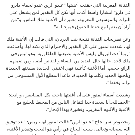
الفنانة المغربية التي حققت أغنيتها “عندو الزين عندو لحمام دايرو
في دارو” انتشارا واسعا أكدت أنها تكن كل التقدير لمن يشتغل على
التراث والموسيقى المغربية، معتبرة أن الأغنية ملك للناس، و”من
أراد أن يغنيها مع حفظ الحقوق فمرحبا به”.
وعن تصريحات الفنانة فتيحة بنت العريان، التي قالت إن الأغنية ملك
لها، شددت لمنور على كل التقدير والاحترام الذي تكنه لها، وأضافت:
“ربما أدت البروال وليس الأغنية بصيغتها الفلكلورية، وهو ليس في
ملك لأحد، حالها حال العديد من النساء والفنانين أيضا، ومن ضمنهم
الرائع حجيب. أما الأغنية كأغنية فهي أغنيتي الجديدة بصيغتها الجديدة
وبلحنها الجديد وكلماتها الجديدة، ماعدا المطلع الأول المستوحى من
تراثنا وفقط”.
وشددت أسماء لمنور على أن أغنيتها ناجحة بكل المقاييس، وزادت:
“الحمدلله..أنا سعيدة جدا لتفاعل الناس من المحيط للخليج مع
الأغنية والألبوم المغربي، وفخورة بهذا الإنجاز”.
وبخصوص سر نجاح “عندو الزين” قالت لمنور لهسبريس: “بعد توفيق
الله سبحانه وتعالى، سبب النجاح في رأيي هو البحث وتقدير الأغنية،