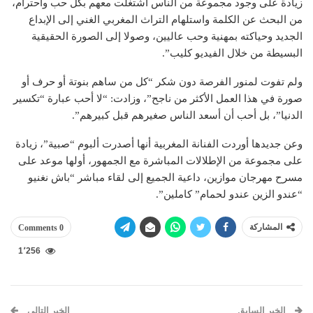
زيادة على وجود مجموعة من الناس اشتغلت معهم بكل حب واحترام،
من البحث عن الكلمة واستلهام التراث المغربي الغني إلى الإبداع
الجديد وحياكته بمهنية وحب عاليين، وصولا إلى الصورة الحقيقية
البسيطة من خلال الفيديو كليب”.
ولم تفوت لمنور الفرصة دون شكر “كل من ساهم بنوتة أو حرف أو
صورة في هذا العمل الأكثر من ناجح”، وزادت: “لا أحب عبارة “تكسير
الدنيا”، بل أحب أن أسعد الناس صغيرهم قبل كبيرهم”.
وعن جديدها أوردت الفنانة المغربية أنها أصدرت ألبوم “صبية”، زيادة
على مجموعة من الإطلالات المباشرة مع الجمهور، أولها موعد على
مسرح مهرجان موازين، داعية الجميع إلى لقاء مباشر “باش نغنيو
“عندو الزين عندو لحمام” كاملين”.
المشاركة
0 Comments
1٬256
الخبر السابق
الخبر التالي