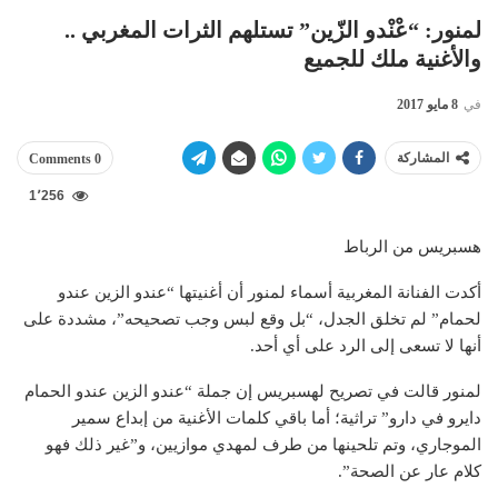
لمنور: “عْنْدو الزّين” تستلهم الثرات المغربي ..
والأغنية ملك للجميع
في
8 مايو 2017
المشاركة
0 Comments
1٬256
هسبريس من الرباط
أكدت الفنانة المغربية أسماء لمنور أن أغنيتها “عندو الزين عندو
لحمام” لم تخلق الجدل، “بل وقع لبس وجب تصحيحه”، مشددة على
أنها لا تسعى إلى الرد على أي أحد.
لمنور قالت في تصريح لهسبريس إن جملة “عندو الزين عندو الحمام
دايرو في دارو” تراثية؛ أما باقي كلمات الأغنية من إبداع سمير
الموجاري، وتم تلحينها من طرف لمهدي موازيين، و”غير ذلك فهو
كلام عار عن الصحة”.