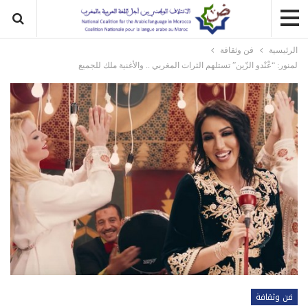
الرئيسية
فن وثقافة
لمنور: “عْنْدو الزّين” تستلهم الثرات المغربي .. والأغنية ملك للجميع
فن وثقافة