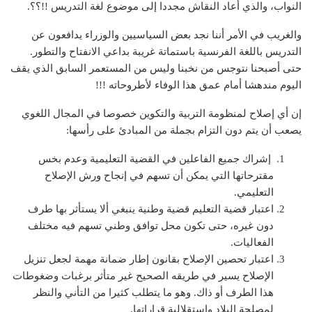
النواب، والذي أعاد النقاش مجددا إلى موضوع لغة التدريس !!؟؟.
والغريب في الأمر أننا نجد بعض السياسيين والوزراء يدافعون عن
التدريس باللغة الفرنسية باستماتة غريبة بداعي الانفتاح والتطور.
حتى أصبحنا نتوجس من نخبنا وليس من المستعمر السابق الذي يقف
اليوم مندهشا أمام عمق هذا الوفاء لأطروحاته !!!
إن أي إصلاح لمنظومة التربية والتكوين خصوصا في المجال اللغوي
يصعب أن يتم دون التزام بجملة من المبادئ على رأسها:
إشراك جميع الفاعلين في القضية التعليمية وعدم بخس
مقترحاتها التي يمكن أن تسهم في إنجاح ورش الإصلاح
التعليمي.
اعتبار قضية التعليم قضية وطنية ينبغي ألا يستأثر بها طرف
دون غيره، حتى تكون محل توافق وطني تسهم فيه مختلف
الفعاليات.
اعتبار تحصين الإصلاح بقانون إطار ضمانة مهمة لجعل تنزيل
الإصلاح يسير في طريقه الصحيح غير متأثر برغبات وضغوطات
هذا الطرف أو ذاك. وهو ما يتطلب كثيرا من التأني والنظر
لمصلحة البلاد واستقلالية قراراتها.