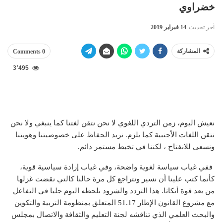
خضراوي
آخر تحديث
14 فبراير 2019
المشاركة
0 Comments
3٬495
نعيش اليوم، زمن التردي اللغوي لا نحن نتقن لغتنا كما ينبغي ولا نحن
نتقن اللغات الأجنبية كما يلزم. نريد الحفاظ على خصوصيتنا وهويتنا
ونسعى للانفتاح ، لكننا في تخبط مستمر دائم.
ففي غياب سياسة لغوية واضحة، وفي غياب إرادة سياسية قوية،
كأنما كتب علينا أن نسير ونتراجع كل مرة حالنا كالتي نقضت غزلها
من بعد قوة أنكاثا. هذا التردد والشرود نلحظه اليوم جليا في التفاعل
مع مشروع القانون الإطار 51.17 المتعلق بمنظومة التربية والتكوين
والبحث العلمي الذي تناقشه لجنة التعليم والثقافة والاتصال بمجلس