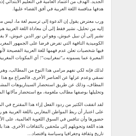
الجديد. الهدف من اعتماد العامية في التعليم الابتدائي 
هدفها منافسة اللغة العربية في أفق القضاء عليها.
ورب معترض يقول إن الدعوة إلى ترسيم لغة ما، ليس معناه
إليه من تحليل، نشير فقط إلى أن معاداة اللغة العربية ه
نشير إلى أن نبيل عيوش، وهو ابن نور الدين عيوش، لا يف
الكوميدية التافهة التي تفرض فرضا على الجمهور المغرب
فيها شخصيات تعلن عدم فهمها للغة العربية الفصيحة لأنه
المعبرة عما يسمونه بـ”تمغرابيت”؛ أي المكونات المغربي
لذلك فإنه لكي نفهم مرامي هذا النوع من المطالب، وهي
نسقي وعدم عزلها عن العناصر الأخرى. فالصراع مع هذا ال
المطاف، وذلك عن طريق استحضار السيناريوهات المشابهة وأ
وتحليلها بوصفها مطالب ملغومة، مع استحضار مآلاتها الم
لقد اتفقت الكثير من ردود الفعل إزاء هذا المقترح في ال
على اعتبار أن ربط المواطن المغاربي باللغة العربية هو 
حضورها وأن تنافس في السوق اللغوية العالمية، على ا
هذه اللغة وتحويلهم إلى ملحقين بالثقافات الأخرى. هذا ب
تاريخ وثقافة وجغرافيا وسياسة واقتصاد…