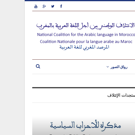
رواق الصور
تجدات الإئتلاف