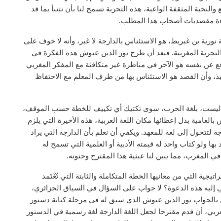
لنخبة المثقفة الواعية، هذه التجربة تسمح لنا بأن نتنبأ بما قد
راءة مقصديات أصحاب هذا المطلب.
ورية بن غبريط، هو الاستئناس بالدارجة لا غير، وأنه لا خوف على
لتجربة المغربية. فبعد أن طرح نور الدين عيوش هذه الفكرة في
 عن نفسه هو الآخر في مناظرة غير متكافئة مع المفكر المغربي
يذ، وأن القصد هو الاستئناس بها من طرف المعلم مع الاحتفاظ
رية ليست، بلغة الحرب، سوى تكتيك أي تكييف للخطة حسب الموقف،
لعامية بدل إعطائها مكان اللغة العربية، هذه الأخيرة التي يلزم
 لتتحول إلى لغة للمعهد. ويكفي أن نعلم بأن الدارجة التي يراد
 بها ولو كتاب واحد له قيمته الأدبية أو العلمية التي تسمح له
في المغرب، مما يبين لنا عبثية هذا المقترح وجنونه.
جية التي من معانيها الخطة المتكاملة والثابتة التي تُعْتَمد
ي إليه هذه الدعوة؟ لا جواب على السؤال في السياق الجزائري،
ل بالجواب نور الدين عيوش الذي سبق له في مرحلة كتابة دستور
العربي، أن قدم مقترحا لجعل اللغة الدارجة لغة رسمية في الدستور