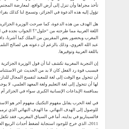
تأخذ مجراها وأن تنزل إلى أرض الواقع، لمعارضة المجتمع وا
تؤول إليه هذه الدعوة في الجزائر، وتسمح لنا كذلك بق
هل الهدف من هذه الدعوة، كما صرحت الوزيرة الجزائرية ن
اللغة العربية مما طرحته من “حلول”؟ الجواب نجده في ا
المغرب وبحضور بعض المقربين من الملك كما أشرنا، دافع
عبد الله العروي، وذلك بالزعم أن دعوته هي لصالح التلم
باللغة العربية وتوقيرها.
إن التجربة المغربية تكشف لنا أن قول الوزيرة الجزائ
فبسبب قوة رد الفعل كان لا بد من الحديث عن الاستئناس با
أن تتحول مع الوقت إلى لغة للمعبد لتفسح المجال للدارجة
لها أن تتحول إلى لغة التعليم ولغة المعهد العلمي، لا يوجد
بمنافسة الإبداعات الإنسانية الكبرى سواء في الجزائر أم 
في لغة الحرب يقابل مفهوم التكتيك مفهوم آخر هو الاستراتي
للوصول إلى الهدف النهائي. ما الهدف النهائي الذي ترم
فالسيناريو في بدايته. أما في السياق المغربي، فقد تكف
2011، الذي خرج للوجود استجابة لضغط أحداث الربيع 