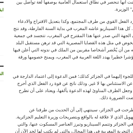
نت أنها تنحصر في نطاق استعمال العامية بوصفها لغة تواصل بين
 الوزيرة.
اب
رد الفعل القوي من طرف المجتمع، وكذا بتعديل الاقتراح والادعاء
كل هذا السيناريو عاشه المغرب في بداية السنة الفارطة، وقد نتج
ن الجهة التي صدر عنها هذا المقترح في المغرب، تتجسد في جمعية
وض في مثل هذه القضايا المصيرية التي قد ترهن مستقبل البلد
ه من أن يُحْضر أشخاصا مقربين من الملك في ندوته التي أعلن فيها
شرا خطيرا يهدد اللغة العربية في المغرب، ويمنح خصومها ورقة
الن
للجوء إليهما في الجزائر كذلك؛ فمن الدعوة إلى اعتماد الدارجة في
 عن الاستئناس بها لا غير. وذلك ناتج عن قوة رد الفعل الذي أحرج
جعل الطرف المناوئ لهذه الدعوة يألفها، ويعتاد على أن تطرح
قتضت الضرورة ذلك.
 طرحت في الجزائر، سينتهي إلى أن الحديث من طرفنا عن
هويل الذي لا علاقة له بالواقع وبتصريحات وزيرة التعليم الجزائرية.
ي الجزائر وتتمم السيناريو وتبرز العناصر المسكوت عنها، والتي
تجربة المغربية في هذا المجال، والتي لم يكتب لها لحد الآن أن