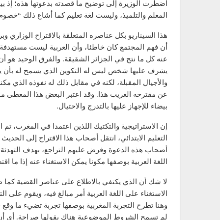
اضطرت الوزيرة إلى توضيح ما قصدته بدعوتها هذه؛ إذ بي
المعلم والتلميذ، وليست لغة تعليم كما أشاع ذلك “خصوم”
هذا السيناريو بكل عناصره المتعلقة بالاقتراح الوزاري وب
أن فهم المجتمع كان خاطئا، وأن العربية ليست مستهدفة. 
عنه كل ما نتج في الجزائر الشقيقة. والفرق الوحيد هو أ
يشرف عليها شخص ليس له التكوين الذي يسمح له بأن يخ
والأجيال المقبلة، لكنه في مقابل ذلك له نفوذه الذي مكن
عن مقترحه الغريب هذا. وقد اعتبر البعض هذا المعطى مؤ
بيضاء للإجهاز عليها بالتدرج والاحتيال.
إن الاستراتيجية والتكتيك اللذين اعتمدا في المغرب، تم ا
التعليم الابتدائي، انتقل أصحاب هذا الاقتراح إلى الحديث
أصحاب هذه الدعوة وفرض عليهم التراجع، بهدف التهدئة و
اللغة العربية بوصفها مكونا يمكن الاستغناء عنه إذا ما ا
لا شك أن الذي يكتفي بالاطلاع على عناصر القضية كما
الاستغناء على اللغة العربية أمر مبالغ فيه، ويقوم على الت
وهنا تطرح التجربة المغربية بوصفها تجربة تضيء ما وقع ف
لم تسمح الشروط الموضوعية هناك بقولها صراحة. أي أن ال