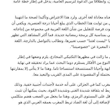
إذن، وانطلاقا من الدعوة لترسيم العامية، يدخل في إطار خطة عامة
 معاداة لغة أخرى. ولرد هذا الاعتراض وتأكيدا لصحة ما انتهينا
ي من ثوابت هذا الخطاب الذي يبلغ أحيانا درجة العنصرية. ويكفي أن
وت فرصة للتقليل من شأن اللغة العربية في مجموعة من إنتاجاته
ي بمناسبة كل برمجة رمضانية جديدة. فما أكثر المشاهد التي تظهر
ا “ليست لغتنا” حسب تعبيرها، وتطالب بالتواصل بالدارجة، اللغة
ة المعبرة عن “خصوصيتنا”.
 ما زالت في مظهرها التكتيكي المخادع، يلزم وضعها في إطار
نوع من الأفكار يستلزم دوما البحث عما يراد تحقيقه في نهاية
حيانا المستنسخة استنساخا تاما. وهذا ما لا يتأتى إلا بمقارنتها
حتملة أو المقصودة على المدى القريب والبعيد معا.
مغرب كما في الجزائر، على أنه خدمة لأجندات أجنبية خفية. وذلك
ربط له بثقافة شديدة الغنى وشديدة القوة، بحيث يمكنها أن تثبت
لأقل على المستوى الرمزي. وهذا ما يجعل من الصعب هضم متكلمي
الإضافة إلى أن لغة الضاد تربط المغرب بعمقه العربي الذي هو