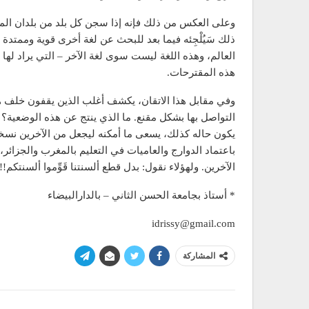
وعلى العكس من ذلك فإنه إذا سجن كل بلد من بلدان المغ
ذلك سَيُلْجِئه فيما بعد للبحث عن لغة أخرى قوية وممتدة
العالم، وهذه اللغة ليست سوى لغة الآخر – التي يراد له
هذه المقترحات.
وفي مقابل هذا الاتقان، يكشف أغلب الذين يقفون خلف هذ
التواصل بها بشكل مقنع. ما الذي ينتج عن هذه الوضعية
يكون حاله كذلك، يسعى ما أمكنه ليجعل من الآخرين نسخ
باعتماد الدوارج والعاميات في التعليم بالمغرب والجزا
الآخرين. ولهؤلاء نقول: بدل قطع ألسنتنا قَوِّموا ألسنتكم!!
* أستاذ بجامعة الحسن الثاني – بالدارالبيضاء
idrissy@gmail.com
المشاركة