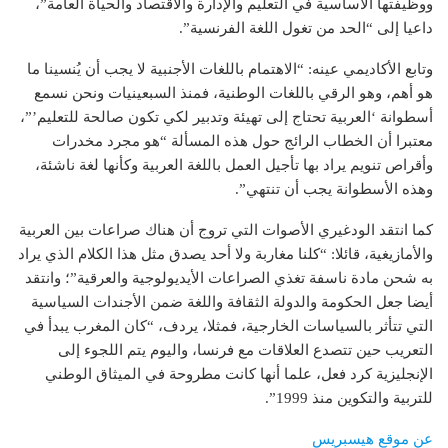
ووظيفتها الأساسية في التعليم والإدارة والاقتصاد والحياة العامة”،
داعيا إلى “الحد من تغول اللغة الفرنسية”.
وتابع الأكاديمي عينه: “الاهتمام باللغات الأجنبية لا يجب أن يُنسينا ما
هو أهم، وهو الرقي باللغات الوطنية، فمنذ السبعينيات ونحن نسمع
أسطوانة ‘العربية تحتاج إلى تهيئة وتدبير لكي تكون صالحة للتعليم’”،
معتبرا أن الخطاب الرائج حول هذه المسألة “هو مجرد مخدرات
وأقراص تنويم يراد بها تأجيل العمل باللغة العربية وكأنها لغة ناشئة،
وهذه الأسطوانة يجب أن تنتهي”.
كما انتقد الودغيري الأصوات التي تروج أن هناك صراعات بين العربية
والأمازيغية، قائلا: “كلنا مغاربة ولا أحد يصدق مثل هذا الكلام الذي يراد
به شحن مادة ناسفة تغذي الصراعات الأيديولوجية والعرقية”؛ وانتقد
أيضا جعل الحكومة والدولة الثقافة واللغة ضمن الأجندات السياسية
التي تتأثر بالسياسات الخارجية، فمثلا، يردف، “كان المغرب يبدأ في
التعريب حين تتصدع العلاقات مع فرنسا، واليوم يتم اللجوء إلى
الإنجليزية كرد فعل، علما أنها كانت مطروحة في الميثاق الوطني
للتربية والتكوين منذ 1999”.
عن موقع هيسبريس