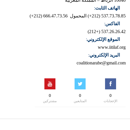
10040 الرباط – المملكة المغربية
الهاتف الثابت
:
537.73.78.85 (212+)
المحمول 666.47.73.56 (212+)
الفاكس
:
537.26.26.42 (+212)
الموقع الإلكتروني
:
www.iitilaf.org
البريد الإلكتروني
:
coalitionarabe@gmail.com
0
0
0
الإعجابات
المتابعين
مشتركين