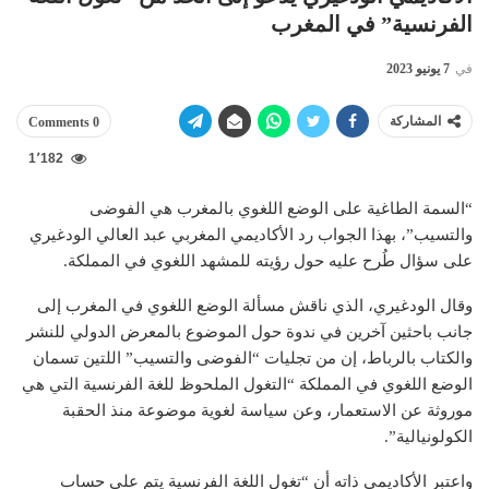
الفرنسية” في المغرب
في
7 يونيو 2023
المشاركة
0 Comments
1٬182
“السمة الطاغية على الوضع اللغوي بالمغرب هي الفوضى
والتسيب”، بهذا الجواب رد الأكاديمي المغربي عبد العالي الودغيري
على سؤال طُرح عليه حول رؤيته للمشهد اللغوي في المملكة.
وقال الودغيري، الذي ناقش مسألة الوضع اللغوي في المغرب إلى
جانب باحثين آخرين في ندوة حول الموضوع بالمعرض الدولي للنشر
والكتاب بالرباط، إن من تجليات “الفوضى والتسيب” اللتين تسمان
الوضع اللغوي في المملكة “التغول الملحوظ للغة الفرنسية التي هي
موروثة عن الاستعمار، وعن سياسة لغوية موضوعة منذ الحقبة
الكولونيالية”.
واعتبر الأكاديمي ذاته أن “تغول اللغة الفرنسية يتم على حساب