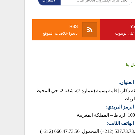
الاشتراك
RSS
Yo
 على يوتيوب
تابعوا خلاصات الموقع
ل بنا
العنوان
:
زنقة دكار، إقامة بسمة (عمارة 7)، شقة 2، حي المحيط
لرباط
الرمز البريدي
:
– المملكة المغربية
الهاتف الثابت
:
537.73.78.85 (2
المحمول 666.47.73.56 (212+)