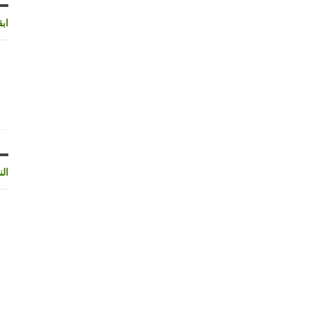
اب
الن