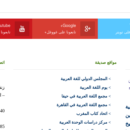
utube
Google+
على تويتر
تابعونا على غووغل+
تابعونا
مواقع صديقة
اتص
>
المجلس الدولي للغة العربية
> يوم اللغة العربية
– ا
> مجمع اللغة العربية في حيفا
> مجمع اللغة العربية في القاهرة
ية
10040 الرباط 
> اتحاد كتاب المغرب
ن
> مركز دراسات الوحدة العربية
يخ
12+)