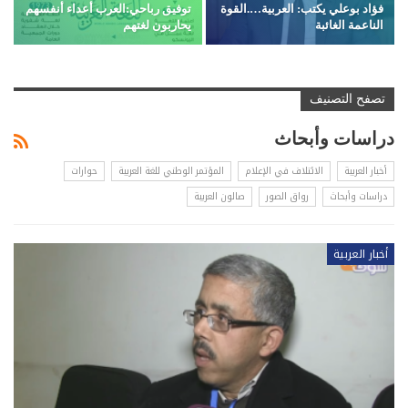
فؤاد بوعلي يكتب: العربية….القوة
توفيق رباحي:العرب أعداء أنفسهم
الناعمة الغائبة
يحاربون لغتهم
تصفح التصنيف
دراسات وأبحاث
أخبار العربية
الائتلاف في الإعلام
المؤتمر الوطني للغة العربية
حوارات
دراسات وأبحاث
رواق الصور
صالون العربية
أخبار العربية