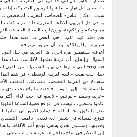
كمثال متجاوز الآن الى حد كبير في المغرب، كما في سو
بالفصحى ليل نهار – بما فيها الرسوم المتحركة- إذاعة
يسمى «دكان الناس» للصحافي المغربي المتخصص في ال
به في دار البريهي للإذاعة المغربية ذات مرة، فقلت 
ممنوعة؟» وأترككم تتصورون أزمة الضحك الجماعية التي ا
نعم دخلنا عهدا لغويا ذهب البعض في نعته بعيدا، فل
سيبويه…ولكن الأكيد أيضا أن سيبويه «يترنح».
أعرف، سيتهمني مرة أخرى أهل العربية من جيل اليوم بم
Ferguson التي نشرها في نهاية الستينيات من القر
جدا، حيث بقيت «اللغة العربية الوسطى» في هذه الدر
متعددة من العربية الفصحى، بينما،على المقلب الآخر
«الوسطية». وإلى اليوم… فأحدث ما وقع تحت يدي م
«عربية وسطى» لم تضع «الإصبع على بيت الداء» أكثر من 
عامية وسطى…أليست في الواقع قضية الساعة اللغوية ؟
بقدر ما تكون محاولة اقتراح لإعادة الأمور إلى نصابها. 
تتوزع المسألة في شقين: لغة فصحى بالمعنى التقليدي ا
وحديثها، ومستوى لغوي يسعى لجمع أكثر الألفاظ والعبارا
إلى التفكير في إنتاج معاجم لغة عربية عامية وسطى.