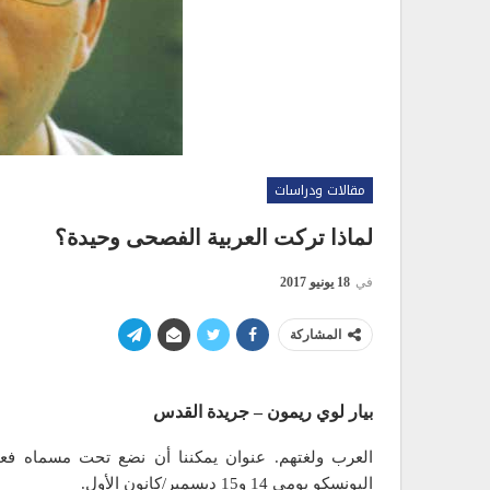
مقالات ودراسات
لماذا تركت العربية الفصحى وحيدة؟
في
18 يونيو 2017
المشاركة
بيار لوي ريمون – جريدة القدس
العرب ولغتهم. عنوان يمكننا أن نضع تحت مسماه فعال
اليونسكو يومي 14 و15 ديسمبر/كانون الأول.