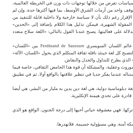
ية سياسات تفرض من خلالها توجهات ذات وزن في الخريطة العالمية،
 واحد من أزمات الشرق الأوسط، بما فيها أكثرها حدة. وإن لم
إقرار رغم ذلك بأن لا سياسة خارجية ولا داخلية قابلة للتنفيذ من
لمقولة الشهيرة، فيمكن تذليل هذا الكلام بإضافة إلى «الحدين»
لالة على فعاليتها. يصبح عندنا القول بالتالي: «اللغة سلاح متعدد
أجل، ينبغي ألا يفوتنا التمييز الاصطلاحي الذي وضعه عالم اللسان السويسري Ferdinand de Saussure بين «اللسان»
صبح كل لغة حينئذ ناقلة ثقافة المتكلم الذي يحول «اللسان- الآلة»
 الذي يطرح للتداول والجدل والنقاش.
ن موروث وعقلية، والمشكلة أن قوة هذا الحامض الثقافي، خاصة فيما
تناله عندما يفكر جديا في تنظير علاقتها بالواقع أولا، ثم في تطبيق
 دبلوماسية دولية، هي لغة دين يدين به مليار من البشر، هي أيضا
ادرة على تحدي هيمنة الإنكليزية.
ركها. فهي معشوقة حياتي أحبها إلى درجة الجنون. الواقع هو الذي
كة آمنة. وهي مسؤولية جسيمة. فلانهدرها.