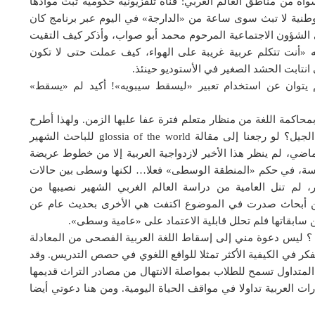
اه من مناطق العالم العربي: قناة تلفزيونية حكومية تبث موادها
 وطنية لا تبث سوى ساعة من «الدارجة» في اليوم عبر برنامج كان
شؤون الاجتماعية المرحوم محمد أبو صواب، وأذكر كيف التقيت
له «أنت تتكلم عربية غريبة على الهواء، كيف عملت حتى لا تكون
نتابت الحشد الصغير في الأستوديو حينئذ.
م يتوان عن استخدام تعبير «ليسقط سيبويه»! أكيد لم «يسقط»
حاكمة اللغة من منظار متعلم فترة عفا عليها الزمن. ولهذا أطرح
السؤال وبإلحاح، أي عربية يعلمها الأكاديمي لأبناء هذا الجيل؟ لو رجعنا إلى مقالة glossia of the world للباحث الشهير
ن الماضي، لم ينظر هذا الأخير لازدواجية العربية إلا من خطوط عريضة
اسة، في حكم «المنطقة الوسطى» فعلا… لكنها وسطى بين حالات
، لم تنل العامية من دراسة العالم الغربي الشهير نصيبها من
ن أبحاث صدرت في الموضوع اكتفت هي الأخرى بحديث عام عن
سابقاتها فلم تحلل قابلية الاعتماد على «عامية وسطى».
 ليس دعوة مني إلى إسقاط اللغة العربية الفصحى من المعادلة
لنفكر في الكيفية الأكثر تمثلا للواقع اللغوي في حصص التدريس. وقد
لمتداول تسمح للطلاب بمواصلة الانتهال من مصادر التراث قديمها
ت العربية تداولا في مواقف الحياة اليومية. ومن هنا دعوتي أيضا