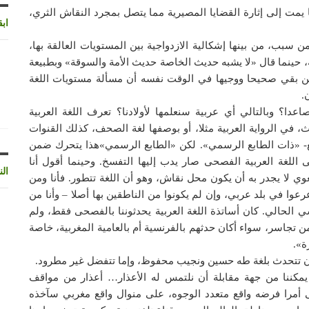
 يمت إلى إثارة القضايا المصيرية مما يتصل بمجرد النقاش الثري،
اب
 من سبب، من بينها إشكالية الازدواجية بين المستويات العالقة بها،
، حينما قال «لا يشبه حديث الخاصة حديث الأمة والسوقة» وبطبيعة
 لكن بقي صحيحا ووجيها في الوقت نفسه أن مسألة مستويات اللغة
.
ا؟ وبالتالي أي عربية سنعلمها لأولادنا؟ تعرف اللغة العربية
، في الرواية العربية مثلا، أو بوصفها لغة الصحف، كذلك القنوات
سع- «ذات الطابع الرسمي». لكن «الطابع الرسمي»هذا يتحرك ضمن
للغة العربية الفصحى صار يدب إليها التفسخ. وحينما أقول أنا
الن
لا يجدر به أن يكون محل نقاش، وهو أن اللغة تتطور. فأنا ومن
عوا في بلد عربي، وإن لم يكونوا من الناطقين بها أصلا – وأنا من
 الحالي. كان أساتذة اللغة العربية يحدثوننا بالفصحى فقط، ولم
ن تجاسر، سواء أكان حدثهم بالفرنسية أم بالعامية المغربية، خاصة
ة».
ا أن تتحدث بلغة طه حسين ونجيب محفوظ، وإما تتفضل غير مطرود.
 يمكننا من جهة مقابلة أن نلتمس له الأعذار… أعذار من مواقف
 أمرا فرضه واقع متعدد الوجوه، على منوال واقع مغربي سآخذه