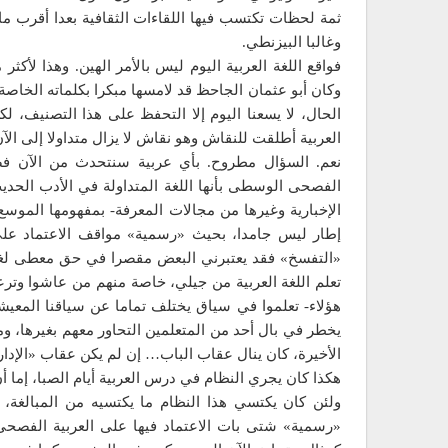
ثمة لحظات تكتسب فيها اللقاءات الثقافية بعدا أقرب ما
وغالبا البيزنطي.
فواقع اللغة العربية اليوم ليس بالأمر الهين. وهذا لأكثر
وكان أبو عثمان الجاحظ قد لامسها مبكرا بكلماته الخاصة
الحال، لا يسعنا اليوم إلا التحفظ على هذا التصنيف،
العربية أطلقت للنقاش وهو نقاش لا يزال متداولا إلى الآن
نعم. السؤال مطروح. بأي عربية سنتحدث من الآن فصاعد
الفصحى الوسطى بأنها اللغة المتداولة في الأدب الحديث
الإخبارية وغيرها من مجالات المعرفة- بمفهومها المو
إطار ليس جامدا، بحيث «رسمية» مواقف الاعتماد على ا
«التفسخ» فقد يعتبرني البعض مقصرا في حق معطى لغوي 
تعلم اللغة العربية من جيلي، خاصة منهم من عاشوا وترعر
هؤلاء- تعلموا في سياق يختلف تماما عن سياقنا المعيشي
يخطر في بال أحد من المتعلمين التحاور معهم بغيرها، وم
الأخيرة، كان ينال عقاب الباب… إن لم يكن عقاب «الإدار
هكذا كان يجري النظام في درس العربية أيام الصبا، إم
ولئن كان يكتسي هذا النظام ما يكتسيه من المبالغة،
«رسمية» شتى بات الاعتماد فيها على العربية الفصحى