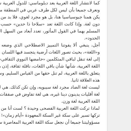
كما لانتشار اللغة العربية بعد دبلوماسي: للدول العرب
ونعرف جميعا بأن ليس لكل طرف عربي في المنطقة موقف
يكن همنا جيوسياسيا هنا، بل هو مجرد لغوي، فلا بد من ال
دون لغة. وإذا كانت اللغة تعد «سلاحا ذا حدين» حسب ا
المسلم بهما في القول المأثور، تعدد أبعاد من السهل الد
الحدود».
و«اللغة»، بحيث تصور اللغات أرضية يتجسد فيها اللسان لت
إلى لغة تنقل لباقي المتكلمين «حامضها النووي الثقافي»
اللغة العربية، شأنها شأن باقي اللغات، ناقلة ثقافة، إذ
يتعلق باللغة العربية، لم تنل حقها من القياس السليم. وس
هذه العلاقة ثانيا.
ليست لغة الضاد مجرد لغة سيبويه، وإن تكن كذلك. هي لغة
لغة أقليات يدينون دينا غيره، هي لغة تفاوض في صفقات ق
اللغة العربية لغة وزن.
لماذا تركت اللغة العربية الفصحى وحيدة ؟ لست أنا من ت
تركها تسير على سكة غير السكة المعهودة «أيام زمان»!
مسؤوليتنا جميعا أن نجعل سكة اللغة العربية المعاصرة س