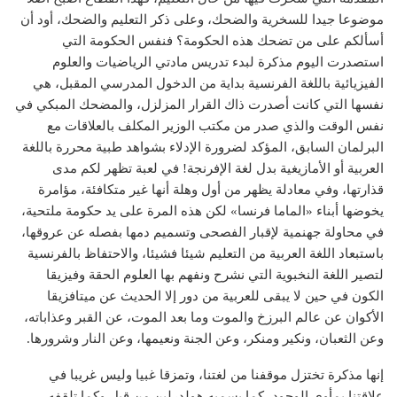
موضوعا جيدا للسخرية والضحك، وعلى ذكر التعليم والضحك، أود أن
أسألكم على من تضحك هذه الحكومة؟ فنفس الحكومة التي
استصدرت اليوم مذكرة لبدء تدريس مادتي الرياضيات والعلوم
الفيزيائية باللغة الفرنسية بداية من الدخول المدرسي المقبل، هي
نفسها التي كانت أصدرت ذاك القرار المزلزل، والمضحك المبكي في
نفس الوقت والذي صدر من مكتب الوزير المكلف بالعلاقات مع
البرلمان السابق، المؤكد لضرورة الإدلاء بشواهد طبية محررة باللغة
العربية أو الأمازيغية بدل لغة الإفرنجة! في لعبة تظهر لكم مدى
قذارتها، وفي معادلة يظهر من أول وهلة أنها غير متكافئة، مؤامرة
يخوضها أبناء «الماما فرنسا» لكن هذه المرة على يد حكومة ملتحية،
في محاولة جهنمية لإقبار الفصحى وتسميم دمها بفصله عن عروقها،
باستبعاد اللغة العربية من التعليم شيئا فشيئا، والاحتفاظ بالفرنسية
لتصير اللغة النخبوية التي نشرح ونفهم بها العلوم الحقة وفيزيقا
الكون في حين لا يبقى للعربية من دور إلا الحديث عن ميتافزيقا
الأكوان عن عالم البرزخ والموت وما بعد الموت، عن القبر وعذاباته،
وعن الثعبان، ونكير ومنكر، وعن الجنة ونعيمها، وعن النار وشرورها.
إنها مذكرة تختزل موقفنا من لغتنا، وتمزقا غبيا وليس غريبا في
علاقتنا بمأوى الوجود، كما يسميه هولدرلين من قبل وكما تلقفه