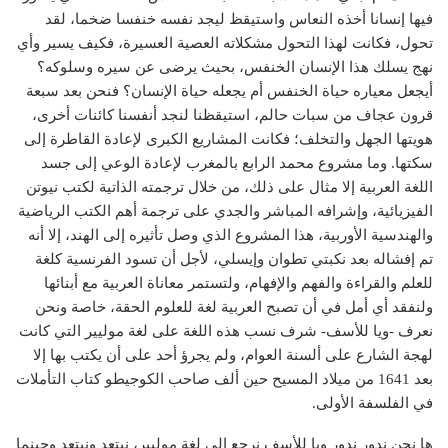
فيها إنسانا أخذه النعاس واستيقظ ليجد نفسه خنفسا ضخما، لقد
تحول، فكانت لهذا التحول مشكلاته العصية العسيرة، فكيف يسير وأي
نهج يسلك هذا الإنسان الخنفس، بحيث يرضى عن سيره وسلوكه؟
أيجعل معياره حياة الخنفس أم يجعله حياة الإنسان؟ فنحن بعد سبعة
قرون عجاف من سبات حالم، استيقظنا لنجد أنفسنا كائنات أخرى،
هويتها الجهل والتخلف؛ فكانت المشاريع الكبرى لإعادة القاطرة إلى
سكتها. وما مشروع محمد الرابع بالمغرب لإعادة الوعي إلى جسد
اللغة العربية إلا مثال على ذلك، من خلال ترجمته الذاتية لكتب نيوتن
الفيزيائية، وإشرافه المباشر والجدي على ترجمة أهم الكتب الرياضية
والهندسية الأوربية، هذا المشروع الذي وصل تأثيره إلى الهند، إلا أنه
تم إفشاله بعد نكبتي تطوان وإيسلي، لأجل أن تسود الفرنسية كلغة
للعلم والقراءة والفهم والإفهام، ولتستمر معاناة العربية مع أبنائها
ولنفقد أي أمل في أن تصبح العربية لغة للعلوم الحقة، خاصة ونحن
نعرف -ويا للأسف- شرف نسب هذه اللغة على لغة موليير التي كانت
لهجة الشارع على ألسنة العوام، ولم يجرؤ أحد على أن يكتب بها إلا
بعد 1641 من ميلاد المسيح حين ألف صاحب الكوجيطو كتاب التأملات
في الفلسفة الأولى.
ها نحن ندور ندور ويا للأسف نرجع إلى لغة موليير، نبتعد ونبتعد وحينما