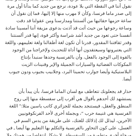
نقول أننا في النقطة التي بلا عودة، نرجع من جديد كما بدأنا أول مرة
إلى صدر ماما فرنسا، وكأن لا مهرب منها إلا إليها، فما إن نقول أن
ساعة حزمها حقائبها من ألسنتنا ومدارسنا ومن عقولنا قد دقت
وساعة رجوعها من حيث أتت قد آذنت بدعوى مزيفة أننا أمسينا سادة
أنفسنا حتى تعود من جديد أشد شراسة وأكثر قوة، إنها قدر ألسنتنا
وقدر ثقافتنا المقدور، قدرنا أن تكون لغة أطفالنا ولغة تعليمهم، واللغة
التي يعتبرونها وسيعتقدون أنها أداة للتحديث ولإخراجنا من الوجود
بالقوة إلى الوجود بالفعل، وأن بالفرنسية وحدها سنبدأ بإنتاج
المكوكات الفضائية والسيارات الجميلة والإبر وقنينات الزيت
البلاستيكية وأيضا جوارب تحمينا البرد، وجلابيب بجيوب ودون جيوب
أيضا.
حذار قد يجعلونك تتعاطف مع لسان الماما فرنسا، بأن يبدأ بأن
يستشهد لك أحدهم بأقوال هي أقرب إلى سفسطة منها إلى روح
المنطق والعقل، فيستنجد بجملة للجزائري كاتب ياسين مثلا:” اللغة
الفرنسية هي غنيمة حرب “، وبجملة أخرى لأحد الفرنكوفونيين
الآخرين، ليذلل لك إذلالك للغتك، على طريقة من يدس السم في
العسل، على كون التحاور بالفرنسية والتكلم بها التعليم بها أيضا ـ في
مرحلة أخرى متطورة من السفسطة ـ لا يشكل انتقاصا من هويتك ولا