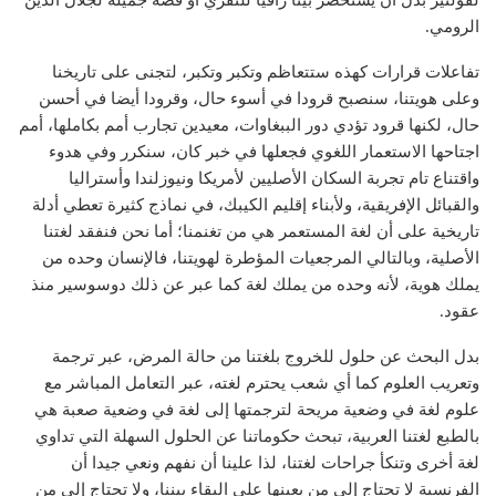
لفولتير بدل أن يستحضر بيتا راقيا للنفري أو قصة جميلة لجلال الدين
الرومي.
تفاعلات قرارات كهذه ستتعاظم وتكبر وتكبر، لتجنى على تاريخنا
وعلى هويتنا، سنصبح قرودا في أسوء حال، وقرودا أيضا في أحسن
حال، لكنها قرود تؤدي دور الببغاوات، معيدين تجارب أمم بكاملها، أمم
اجتاحها الاستعمار اللغوي فجعلها في خبر كان، سنكرر وفي هدوء
واقتناع تام تجربة السكان الأصليين لأمريكا ونيوزلندا وأستراليا
والقبائل الإفريقية، ولأبناء إقليم الكيبك، في نماذج كثيرة تعطي أدلة
تاريخية على أن لغة المستعمر هي من تغنمنا؛ أما نحن فنفقد لغتنا
الأصلية، وبالتالي المرجعيات المؤطرة لهويتنا، فالإنسان وحده من
يملك هوية، لأنه وحده من يملك لغة كما عبر عن ذلك دوسوسير منذ
عقود.
بدل البحث عن حلول للخروج بلغتنا من حالة المرض، عبر ترجمة
وتعريب العلوم كما أي شعب يحترم لغته، عبر التعامل المباشر مع
علوم لغة في وضعية مريحة لترجمتها إلى لغة في وضعية صعبة هي
بالطبع لغتنا العربية، تبحث حكوماتنا عن الحلول السهلة التي تداوي
لغة أخرى وتنكأ جراحات لغتنا، لذا علينا أن نفهم ونعي جيدا أن
الفرنسية لا تحتاج إلى من يعينها على البقاء بيننا، ولا تحتاج إلى من