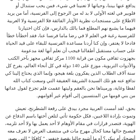
يدافع عنها بيننا، وحياتها لا تعنينا في شيء، فمن يحب ستندال أو
فلوبير في لغته الأولى لا بد له من الرجوع إلى الفرنسية، أما من يريد
الاطلاع على مستجدات نظرية الأوتار الفائقة فلا الفرنسية ولا العربية
فيهما ما يشبع نهم المطلع فما بالك بالدارس، فإن كان اختيارنا
للفرنسية رغبة في العلم لا في رضا ماما فرنسا عنا، فقد أخطأنا خطأ
فادحا لا يغتفر، وإن كنا أردنا مساعدة الفرنسية للبقاء على قيد الحياة
على حساب مستقبل أطفالنا فيجب أن نعلم أنها لغة مدعومة
بجهزوت ثقافي مكون من قرابة 1100 مركز ثقافي مجهز بآخر الكتب
والأدوات التربوية، موزع على 140 دولة في كل أنحاء العالم، يفرخ كل
سنة آلاف الطلاب الذين يفكرون بلغة هيجو، وإنما الذي يحتاج إلينا كي
ندافع عنه هو تلك السيدة الشريفة العفيفة التي وسعت كتاب الله
لفظا وغاية، ورميناها نحن بالعقم وليتها عقمت فلم تجزع لقول عداتها
من بني قومها من المنتسبين إلى أقوام غير أقوامهم.
بحق، لقد أمست العربية مجرد بيدق على رقعة الشطرنج، تعيش
وتموت بإرادة اللاعبين، فكل حكومة تأتي لتلعن أختها باسم الدفاع عن
الهوية، فتصدر قرارات في مقام الأوهام لا أحد يعمل بها ولا أحد تلزمه،
فيصبح حالها معنا كحال مهرج مات في منتصف العرض لا نعرف معه
أنضحك أم نبكي؟ آه ما أشبه حالنا بقصة خنفس ” كافكا ” التي يصور