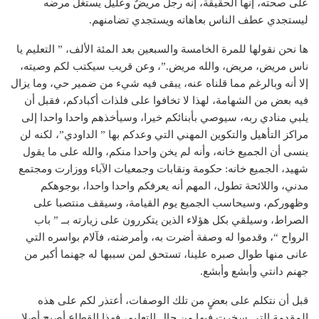
على صحته، إنها الحقيقة، إنه رجلٌ مريضٌ وعليلٌ يستغل مرضه
ليستجدي عطف الناس بعاهاته ويستجدي تضامنهم.
ها نحن نقولها للمرة الخامسة والسبعين بعد المئة الألف، ” التعليم يا
ناس مريض، مريض، والله مريض.”، وعن قريب سيكتب لكم وصيته،
إلا أنه وبالرغم مما قلناه عنه، يبقى فيه شيء من ضمير حي، وما يزال
فيه بعض من الشهامة، لهذا لا تخافوا على فلذات أكبادكم، فقبل أن
يلبي منادي ربه، سيوصي بأبنائكم خيرا، وسيأخذهم واحدا واحدا إلى
مراكز التأهيل والتكوين المهني التي وعدكم بها ” الداودي”، لكنه لن
ينسى أن الجميع خانه، وأنه لم يخن واحدا منكم، والله على ما يقول
شهيد، الجميع خانه: حكومة ونقابات وجمعيات الآباء ووزارت ومجتمع
مدني، واللائحة تطول، المهم أنه يعرفكم واحدا واحدا، بوجوهكم
وظهوركم، وسيحاسب الجميع يوم القيامة، وسيقف منتصبا على
الصراط، وسيلقي بكل هؤلاء الذين يتكررون على زيارته بــ ” باب
الرواح “، وقدموا له وصفة أضرت به، وأمرضته، فآلام بواسره التي
عانى منها طوال صبره علينا، تستحق لمن سببها له جهنما أكبر من
جهنم دانتي وأبشع وأبشع.
قبل أن نتكلم على بعضٍ من تلك الوصفات، أعتذر لكم على هذه
المقدمة التي سخرت فيها من حال التعليم، فهذا القطاع أصبح أصلا