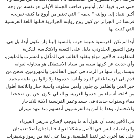
حتى ضربا فيها، لكن أوليس صاحب الجملة الأولى هو نفسه من وجه
أكبر انتقاد إلى روايته ” نجمة ” التي تعتبر من أروع ما كتبته تفريخة
فرنسا في الجزائر من كون روح روايته الجزائرية قتلتها اللغة الفرنسية
التي كتبت بها.
أبدا لم تكن الفرنسية غنيمة حرب بالنسبة إلينا ولن تكون أبدا، بل هي،
وفق التصور الخلدوني، دليل على التبعية والانتكاسة الفكرية
للمغلوب، فالأخير مولع بتقليد الغالب في المأكل والمشرب والملبس،
وأي حديث عن كونها سبية من سبايا الاستقلال هو محاولة لغواية
بئيسة، يراد منها ذر الرماد في عيون الحالمين والمهزومين، فنحن من
قدم إلى فرنسا غنائم كثيرة وأناسا خدموها ولا زالوا من طينة محمد
خير الدين والطاهر بن جلون وأمين معلوف وآسية جبار واللائحة أطول
من لائحة أسماء من خدموا العربية، وبالتالي نكون نحن من ضخخنا
دماء وسنوات جديدة في جسد وعمر الفرنسية الآيلة للاندحار
والانحسار، وهذا ما آمن به الفرنسيون أنفسهم منذ عهد ميتران.
في الأخير يجب أن نقول أنه ما يتوجب لإصلاح تدريس الفيزياء
والرياضيات ليس في الأصل مشكلا لغويا، فالمادتان أصلا تعتمدان
على لغة أخرى غير لغتنا الطبيعية، وإنما على لغة من رموز وشيفرات