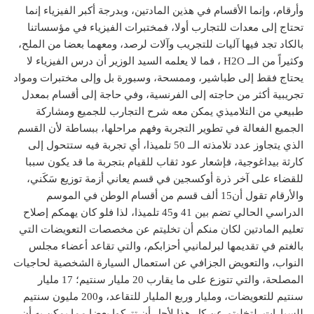
وأرقام، وإنما الأقسام في هذين المادتين، وبدرجة أكبر الفيزياء إنما
تحتاج إلى معدات للتجارب أولا، فمختبرات الفيزياء في مؤسساتنا
بالكاد تجد فيها آليات للتجريب وآلات لرصد، ومعهما بعضا من الملح،
وكثيراً من الــ H2O ، فما لا يعلمه السيد الوزير أن درس الفيزياء لا
يحتاج فقط إلى طباشير، وممسحة، وسبورة بل وإلى مختبرات ومواد
تجريبية أكثر من حاجته إلى الفرنسية، وفي حاجة إلى أقسام بمعدل
طبيعي من التلاميذي يمكن معه شرح التجارب للجميع ومشاركة
الجميع الفعالة في تطوير التجربة وفهم مراحلها، ببساطة لأن القسم
الذي يتجاوز عدد تلامذته الــ 50 تلميذا، أي تجربة فيه ستتحول إلى
كارثة بيداغوجية، فإشعار عود ثقاب للقيام بتجربة ما قد يكون سببا
للقضاء على آخر ذرة أوكسجين في قسم يعاني أزمة توزيع سَكَني،
والأرقام تقول أن15 ألف قسم من أقسام الوطن في الموسم
الدراسي الحالي تضم بين 41 و45 تلميذا، لذا فلو كان يهمكم إصلاح
تعليم المادتين لكان منكم أن تخليتم عن مخصصات التعويضات التي
بالغتم في تقديمها لبرلمانيي أحزابكم، والتي تقاعد أعضاء مجلس
النواب، والتعويض الجزافي عن استعمال السيارة الشخصية لحاجيات
المصلحة، والتي تتوزع على ما يقارب 20 مليار سنتيم؛ 17 مليار
سنتيم للتعويضات، ومليار وربع المليار للتقاعد، و200 مليون سنتيم
للسيارات. لتخليتم عن كل هذا لأجل أن تتركوا بعضا مما يمكن به أن