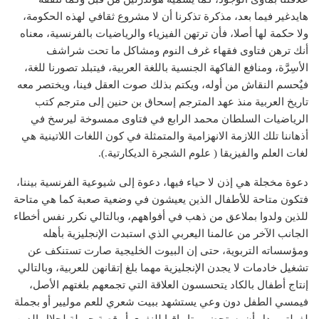
هايدغير فيما بعد، مذكرة تذكرنا أن لا مشروع ثقافي لهذه الحكومة،
ولا حكمة لها أصلا، فأن ترتهن الفيزياء والرياضيات بالفرنسية، معناه
أنك ترهن فتاوى فقهاء غرف النوم ومشاكل ما تحت شراشف
الأسِرَّة، ومنافع الفاكهة الجنسية باللغة العربية، فيتبلد تصورنا للغة،
فيٌحسم النقاش من أوله، ويكتم بذلك صوت العقل فينا، ويختصر معه
تاريخ العربية منذ عهد المترجم إسحاق بن حنين إلى مترجم كتب
الرياضيات السلطان محمد الرابع في فتاوى ممسوخة ليرسخ في
أذهاننا تلك اللازمة الانهزامية والمتمثلة في كون اللغات اللاتينية هي
لغات العلم والفيزيقا ( علوم الشجرة الديكارتية.).
دعوة مخجلة هي إذن لا حياء فيها، دعوة إلى شيوعية الفرنسية بيننا،
فتكون متاحة للأطفال الذين يعيشون في وضعية صعبة كما هي متاحة
للذين ولدوا بملاعق من ذهب في أفواههم، وبالتالي نكرر نفس أخطاء
الجانب الآخر من عالمنا اليعربي الذي استبدت الإنجليزية بأهله
ومؤسساته التربوية، حتى إن البيوت الخليجية صارت تستنكف عن
تشغيل خادمات لا يجدن الإنجليزية مهما بلغ إتقانهن للعربية، وبالتالي
إنتاج أطفال بالكاد يتحسسون العلاقة التي تجمعهم بلغتهم الأصل،
فيمسي الطفل دون وعي يستشهد ببيت شعري للعم موليير أو بجملة