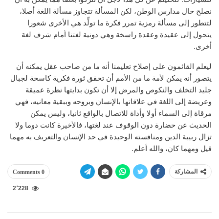
نصلح حال مدارس الوطن، لكن المسألة تتجاوز مسألة اللغة أصلا،
لتتطور إلى مسألة رمزية تمرر فكرة ما تولِّد هي الأخرى شعورا
يتحول إلى عقيدة وعقدة راسخة وهي دونية لغتنا أمام شرف لغة
أخرى.
ليعلم القائمون على إصلاح تعليمنا أنه ما من صاحب عقل يمكنه أن
يتصور أنه يمكن لأمة ما من الأمم أن تحقق ثورة فكرية كاسحة لجبال
جليد التخلف والنكوص والمرض إلا أن تكون بدايتها نظرة عميقة
وعريضة إلى اللغة في علاقاتها بالإنسان وبروحه وببقية معانيه، فهي
مرقاة إلى السماء أولا وأداة للاتصال بالواقع ثانيا، وليس يمكن
الحديث عن حضارة دون الوقوف عند لغتها، فالأخيرة كانت دوما ولا
تزال ربيبة الدين ومنافسته الوحيدة في حد الإنسان والتعريف به مهما
قيل ومهما كان، والله أعلم.
المشاركة
0 Comments
2٬228