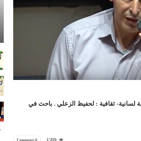
ربة لسانية- ثقافية : لحفيظ الزعلي . باحث في
1٬255
0 Comments