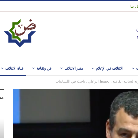
 بنا
ت
الائتلاف في الإعلام
منبر الائتلاف
فن وثقافة
قناة الائتلاف
اربة لسانية- ثقافية : لحفيظ الزعلي . باحث في اللسانيات
مس