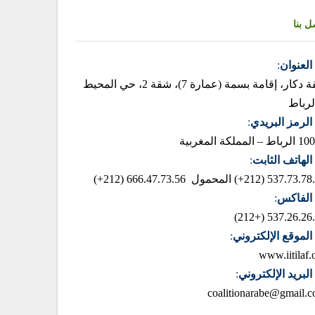
ل بنا
العنوان
:
زنقة دكار، إقامة بسمة (عمارة 7)، شقة 2، حي المحيط
لرباط
الرمز البريدي
:
– المملكة المغربية
الهاتف الثابت
:
537.73.78.85 (2
المحمول 666.47.73.56 (212+)
الفاكس
:
537.26.26.42 (+
الموقع الإلكتروني
:
www.iitilaf.
البريد الإلكتروني
:
coalitionarabe@gmail.