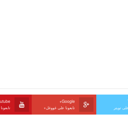
utube
Google+
على تويتر
تابعونا على غووغل+
تابعونا