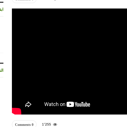
اب
الن
1٬255
0 Comments