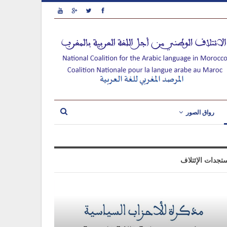
رواق الصور
تجدات الإئتلاف