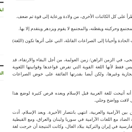
اب
طرأ على كل الكائنات الأخرى، من ولادة ورعاية إلى قوة ثم ضعف.
مجتمع وحركيته ويقظته، والمجتمع لا يقوم ويزدهر ويتقدم إلا بها.
الحادة وأحيانا إلى الصراعات القاتلة، التي على أثرها تكون (اللغة)
 في الزمن الراهن/ زمن العولمة، من أجل البقاء والارتقاء، قد
 فقط لأنها اللغة القوية التي تفرض قواعدها وقوانينها اللغوية
الن
ازية وغيرها، ولكن أيضا بقدرتها الفائقة على خوض الصراعات
أنه أتيحت للغة العربية قبل الإسلام وبعده فرص كثيرة لوضع هذا
ل لافت وواضح وجلي.
 الآرامية والعربية، انتهى بانتصار الأخيرة. وبعد الإسلام، أدت
لضاد مع اللغات الآرامية في سوريا ولبنان والعراق، ومع القبطية
فارسية في إيران والتركية ببلاد الغال، وكانت النتيجة أن خرجت لغة