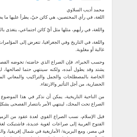
محمد أديب السلاوي
اللغة، في رأي المختصين، هي كائن حيّ، يطرأ عليها ما ي
واللغة، في رأيهم، مثلها مثل أيّ كائن اجتماعي، يتغذى بال
واللغة، في التاريخ وفي الجغرافيا، تتعرض إلى المؤامرات 
غالبة أو مغلوبة.
وحسب الخبراء، فإن الصراع الذي خاضته/ تخوضه الفصحى،
يشتد وقد يطول أمده، ولكنه سينتهي حتما لصالحها، ليس
الخاصة بالمصطلحات والجمل والتراكيب والمعاني المج
الحضارية، من أجل التأثير والارتقاء.
من الناحية التاريخية، يمكن أن نذكر في هذا الموضوع 
الصراع تحت المحك، لينتهي الأمر بانتصار الفصحى بشك
قبل الإسلام، نسب الصراع القوي لعدة عقود من الزمن بين
الفتوح العربية إلى صراعات لغوية عديدة، فاشتبكت لغة ا
في مصر، ومع البربرية/ الأمازيغية في شمال إفريقيا، وال