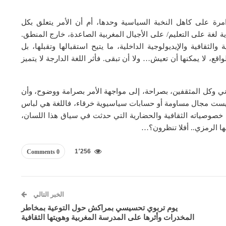
رة على كاهل النخبة السياسية وحدها، أم أن الأمر يتعلق بكل
 لغة على التعليم/ على الأجيال المغربية الصاعدة، خارج المنطق.
والثقافية والإيديولوجية الداخلية، ما يتيح استقبالها وتقبلها، بل
واقع، لا يمكنها أن تعيش… ولا أن تبقى. فأثر اللغة الدارجة لا يتميز
ني وكل المثقفين، بصراحة، إلى مواجهة الأمر بصرامة ووضوح، وأن
ليست مجال مساومة أو حسابات سياسيوية خرقاء، فاللغة هي لباس
خصوصياته الثقافية والحضارية التي حدثت في سياق هذا اللسان،
ها الرمزي.. أفلا تنظرون؟…
1٬256
0 Comments
الخبر التالي
يوم تربوي تحسيسي بمراكش حول التوعية بمخاطر
المخدرات وأثرها على المدرسة المغربية وهويتها الثقافية