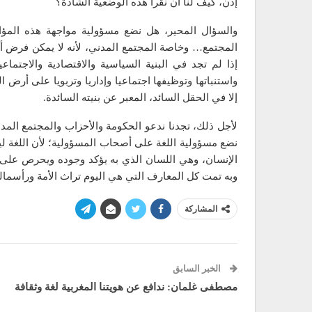
إذن، كيف لنا أن نقرأ هذه الوضعية الشاذة؟
والسؤال المحير، هل نضع مسؤولية مواجهة هذه المؤام
المجتمع… وخاصة المجتمع المدني، لأنه لا يمكن فرض أية
إذا لم تجد في البنية السياسية والاقتصادية والاجتماعية 
واستنباتها وتوظيفها اجتماعيا وإداريا وتربويا على أرض ال
إلا في الحقل السائد، المعبر عن بنيته السائدة.
لأجل ذلك، تجدنا ندعو الحكومة والأحزاب والمجتمع المد
نضع مسؤولية اللغة على أصحاب المسؤولية؛ لأن اللغة 
الإنسان، وهي اللسان الذي به يؤكد وجوده ويحرص على 
وبه تمت كل المعارف التي هي اليوم تراث الأمة ورأسمال
المشاركة
الخبر السابق
مصطفى غلمان: ندافع عن هويتنا المغربية لغة وثقافة