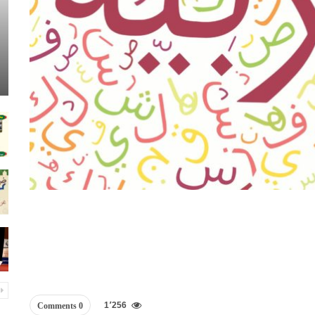
1٬256
0 Comments