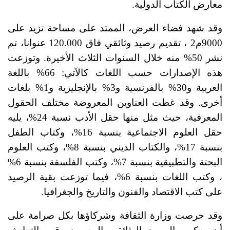
معارض الكتاب الدولية.
وقد شهد فضاء العرض، الممتد على مساحة تزيد على
9000م2 ، تقديم رصيد وثائقي فاق 120.000 عنوانا، تم
نشر 50% منه خلال السنوات الثلاث الأخيرة. وتوزعت
هذه الإصدارات حسب اللغات كالآتي: 66% باللغة
العربية و30% بالفرنسية و3% بالإنجليزية و1% بلغات
أخرى. وقد غطت العناوين المعروضة مختلف الحقول
المعرفية، حيث مثل منها حقل الأدب نسبة 24%، يليه
حقل العلوم الاجتماعية بنسبة 16%، وكتاب الطفل
بنسبة 17%، والكتاب الديني بنسبة 8%، وكتب العلوم
البحتة والتطبيقية بنسبة 7%، وكتب الفلسفة بنسبة 6%
، وكتب اللغات بنسبة 6%، فيما توزعت بقية الرصيد
على كتب الاقتصاد والفنون والتاريخ والجغرافيا.
وقد حرصت وزارة الثقافة وشركاؤها بكل صرامة على