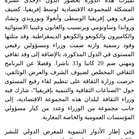
تميزت هذه الدورة بحضور الدول الإحدى عشرة
المشكلة للمجموعة الاقتصادية لوسط إفريقيا، كضيف
شرف وهي إفريقيا الوسطى وأنغولا وبوروندي وتشاد
ورواندا وساوتومي وبرنسيب والغابون وغينيا الاستوائية
والكاميرون والكونغو والكونغو الديمقراطية. وقد مثلتها
وفود رسمية وازنة ضمت وزراء ومسؤولين رفيعي
المستوى في الدول المذكورة، بالإضافة إلى وفد ثقافي
ومهني ضم 20 كاتبا و33 ناشرا. وفضلا عن البرنامج
الثقافي المخصَّص لضيوف الشرف والعرض الوثائقي،
حرصت وزارة الثقافة على تنظيم لقاء رفيع المستوى
حول “الصناعات الثقافية والتنمية بإفريقيا”، شارك فيه
وزراء الثقافة لبلدان هذه المجموعة الاقتصادية، إلى
جانب مجموعة من الوزراء وعدد من كبار مسؤولي
المؤسسات العمومية والخاصة المغاربة.
وفي إطار الأدوار التنموية للمعرض الدولي للنشر