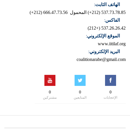
الهاتف الثابت
:
537.73.78.85 (212+)
المحمول 666.47.73.56 (212+)
الفاكس
:
537.26.26.42 (+212)
الموقع الإلكتروني
:
www.iitilaf.org
البريد الإلكتروني
:
coalitionarabe@gmail.com
0
0
0
الإعجابات
المتابعين
مشتركين