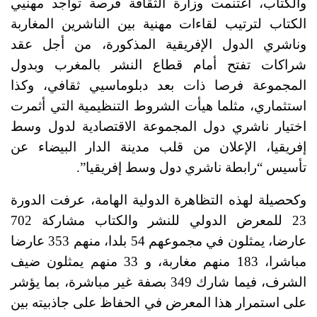
والكتاب، اغتنمت وزارة الثقافة فرصة تواجد مهنيي
الكتاب لترتيب لقاءات مهنية بين الناشرين المغاربة
وناشري الدول الإفريقية المذكورة، من أجل عقد
شراكات تفتح أمام قطاع النشر بالمغرب وبدول
المجموعة فرصا ذات بعد دبلوماسيي ثقافي، وكذا
استثماري، مثلما هيأت الشروط التنظيمية التي أثمرت
اختيار ناشري دول المجموعة الاقتصادية لدول وسط
إفريقيا، الإعلان من قلب مدينة الدار البيضاء عن
تأسيس “رابطة ناشري دول وسط إفريقيا”.
وكحصيلة لهذه التظاهرة الدولية الهامة، عرفت الدورة
23 للمعرض الدولي للنشر والكتاب مشاركة 702
عارضا، يمثلون في مجموعهم 54 بلدا، منهم 353 عارضا
مباشرا، 183 منهم مغاربة، و 33 منهم يمثلون ضيف
الشرف، فيما شارك 349 بصفة غير مباشرة، بما يؤشر
على استمرار هذا المعرض في الحفاظ على جاذبيته بين