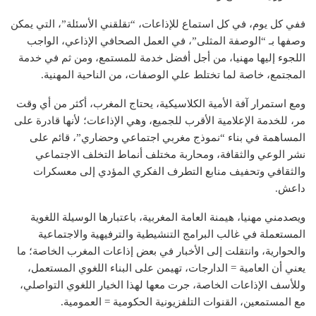
ففي كل يوم، في كل استماع للإذاعات، “تقلقني الأسئلة”، التي يمكن
وصفها بـ “الوصفة المثلى”، في العمل الصحافي الإذاعي، الواجب
اللجوء إليها مهنيا، من أجل أفضل خدمة للمستمع، ومن ثم في خدمة
المجتمع، خاصة لما تختلط علي الوصفات، من الناحية المهنية.
ومع استمرار آفة الأمية الكلاسيكية، يحتاج المغرب، أكثر من أي وقت
مر، للخدمة الإعلامية الأقرب للجميع، وهي الإذاعات؛ لأنها قادرة على
المساهمة في بناء “نموذج مغربي اجتماعي وحضاري”، قائم على
نشر الوعي والثقافة، ومحاربة مختلف أنماط التخلف الاجتماعي
والثقافي وتحفيف منابع التطرف الفكري المؤدي إلى معسكرات
داعش.
ويصدمني مهنيا، هيمنة العامة المغربية، باعتبارها الوسيلة اللغوية
المستعملة في غالب البرامج التنشيطية والترفيهية والاجتماعية
والحوارية، وانتقلت إلى الأخبار في بعض إذاعات المغرب الخاصة؛ ما
يعني أن العامية = الدارجات، تهيمن على البناء اللغوي المستعمل،
وللأسف الإذاعات الخاصة، جرت معها لهذا الخيار اللغوي التواصلي،
مع المستمعين، القنوات التلفزيونية الحكومية = العمومية.