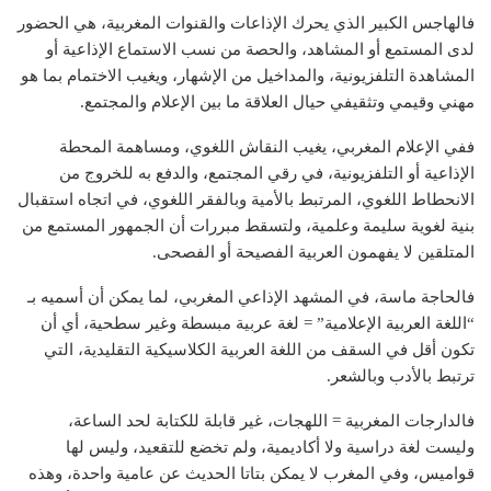
فالهاجس الكبير الذي يحرك الإذاعات والقنوات المغربية، هي الحضور
لدى المستمع أو المشاهد، والحصة من نسب الاستماع الإذاعية أو
المشاهدة التلفزيونية، والمداخيل من الإشهار، ويغيب الاختمام بما هو
مهني وقيمي وتثقيفي حيال العلاقة ما بين الإعلام والمجتمع.
ففي الإعلام المغربي، يغيب النقاش اللغوي، ومساهمة المحطة
الإذاعية أو التلفزيونية، في رقي المجتمع، والدفع به للخروج من
الانحطاط اللغوي، المرتبط بالأمية وبالفقر اللغوي، في اتجاه استقبال
بنية لغوية سليمة وعلمية، ولتسقط مبررات أن الجمهور المستمع من
المتلقين لا يفهمون العربية الفصيحة أو الفصحى.
فالحاجة ماسة، في المشهد الإذاعي المغربي، لما يمكن أن أسميه بـ
“اللغة العربية الإعلامية” = لغة عربية مبسطة وغير سطحية، أي أن
تكون أقل في السقف من اللغة العربية الكلاسيكية التقليدية، التي
ترتبط بالأدب وبالشعر.
فالدارجات المغربية = اللهجات، غير قابلة للكتابة لحد الساعة،
وليست لغة دراسية ولا أكاديمية، ولم تخضع للتقعيد، وليس لها
قواميس، وفي المغرب لا يمكن بتاتا الحديث عن عامية واحدة، وهذه