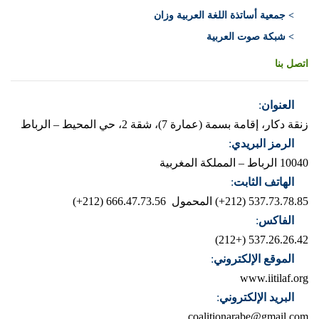
> جمعية أساتذة اللغة العربية وزان
> شبكة صوت العربية
اتصل بنا
العنوان
:
زنقة دكار، إقامة بسمة (عمارة 7)، شقة 2، حي المحيط – الرباط
الرمز البريدي
:
10040 الرباط – المملكة المغربية
الهاتف الثابت
:
537.73.78.85 (212+)
المحمول 666.47.73.56 (212+)
الفاكس
:
537.26.26.42 (+212)
الموقع الإلكتروني
:
www.iitilaf.org
البريد الإلكتروني
:
coalitionarabe@gmail.com