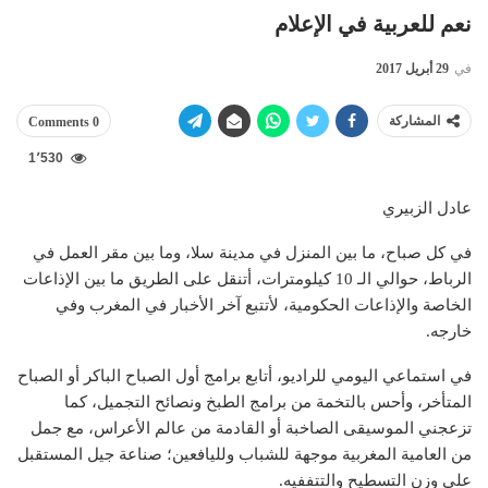
نعم للعربية في الإعلام
في
29 أبريل 2017
المشاركة
0 Comments
1٬530
عادل الزبيري
في كل صباح، ما بين المنزل في مدينة سلا، وما بين مقر العمل في
الرباط، حوالي الـ 10 كيلومترات، أتنقل على الطريق ما بين الإذاعات
الخاصة والإذاعات الحكومية، لأتتبع آخر الأخبار في المغرب وفي
خارجه.
في استماعي اليومي للراديو، أتابع برامج أول الصباح الباكر أو الصباح
المتأخر، وأحس بالتخمة من برامج الطبخ ونصائح التجميل، كما
تزعجني الموسيقى الصاخبة أو القادمة من عالم الأعراس، مع جمل
من العامية المغربية موجهة للشباب ولليافعين؛ صناعة جيل المستقبل
على وزن التسطيح والتتففيه.