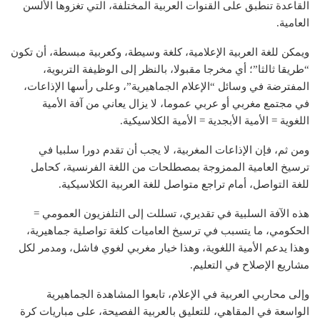
القاعدة تنطبق على القنوات العربية المختلفة، التي تغزوها الألسن
العامية.
ويمكن للغة العربية الإعلامية، كلغة وسيطة، وكعربية مبسطة، أن تكون
“طريقا ثالثا”؛ أي مخرجا مقبولا، بالنظر إلى الوظيفة التربوية،
المفترضة في وسائل “الإعلام الجماهيرية”، وعلى رأسها الإذاعات،
في مجتمع مغربي أو عربي عموما، لا يزال يعاني من آفة الأمية
اللغوية = الأمية الأبجدية = الأمية الكلاسيكية.
ومن ثم، فإن الإذاعات المغربية، لا يجب أن تقدم دورا سلبيا في
ترسيخ العامية الممزوجة بمصطلحات من اللغة الفرنسية، كحامل
للغة التواصل، أمام تراجع متواصل للغة العربية الكلاسيكية.
هذه الآفة السلبية في تقديري، تسللت إلى التلفزيون العمومي =
الحكومي، ما يتسبب في ترسيخ العاميات كلغة تواصلية جماهيرية،
وهذا يدعم الأمية اللغوية، وهذا خيار مغربي لغوي فاشل، ومدمر لكل
مشاريع الإصلاح في التعليم.
وإلى محاربي العربية في الإعلام، تابعوا المشاهدة الجماهيرية
الواسعة في المقاهي، للتعليق بالعربية الفصيحة، على مباريات كرة