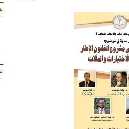
اب
الن