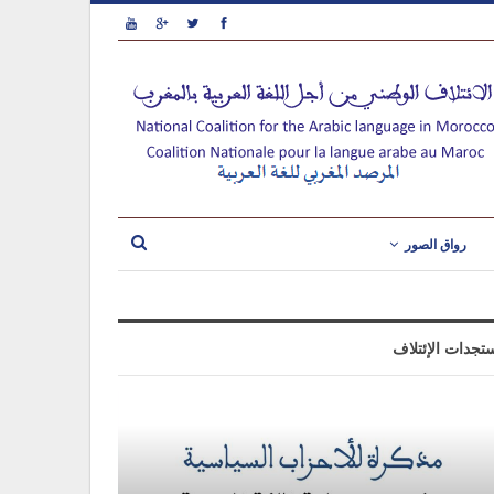
رواق الصور
تجدات الإئتلاف