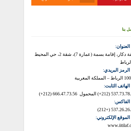
ل بنا
العنوان
:
زنقة دكار، إقامة بسمة (عمارة 7)، شقة 2، حي المحيط
لرباط
الرمز البريدي
:
– المملكة المغربية
الهاتف الثابت
:
537.73.78.85 (2
المحمول 666.47.73.56 (212+)
الفاكس
:
537.26.26.42 (+
الموقع الإلكتروني
:
www.iitilaf.