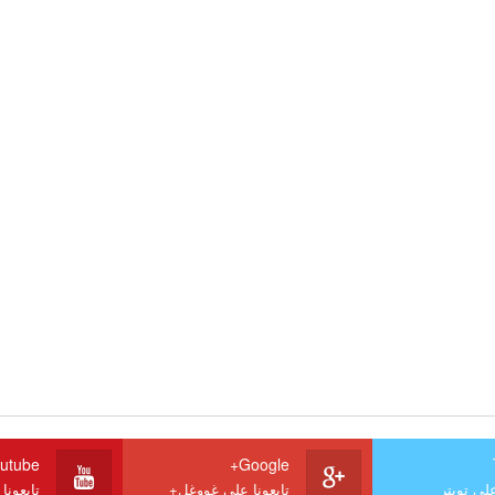
utube
Google+
على تويتر
تابعونا على غووغل+
تابعونا