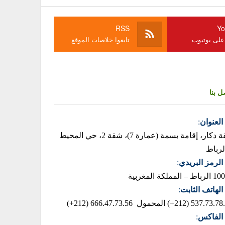
RSS
Yo
 على يوتيوب
تابعوا خلاصات الموقع
ل بنا
العنوان
:
زنقة دكار، إقامة بسمة (عمارة 7)، شقة 2، حي المحيط
لرباط
الرمز البريدي
:
– المملكة المغربية
الهاتف الثابت
:
537.73.78.85 (2
المحمول 666.47.73.56 (212+)
الفاكس
: