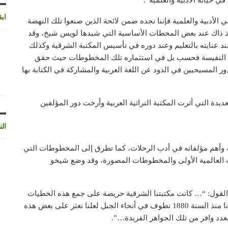
 حياته الأدبية والعلمية”.
اب
الأدبية والعلمية فإننا نجده ضمن لائحة الذين صنعوا تلك النهضة
إذ ذاك عند بعض المحطات الأساسية التي شيدها لويس شيخ، وقد
 عنايته بالتعليم وعند دوره في تأسيس المكتبة الشرقية وكذلك
ت النفيسة فحسب بل في استثماره تلك المخطوطات حيث حقق
 المسيحيين في الذود عن اللغة العربية والمشاركة في الكتابة بها
يدة التي أثرت المكتبة التراثية العربية وأرخت دور المؤلفين
الن
وأهم مؤلفاته في أدب الرحلات، كما تطرق إلى المخطوطات التي
 العالمية الأولى والمخطوطات المصورة، وقد وضع شيخو
 القول: “… كانت مكتبتنا الشرقية حريصة على جمع هذه الخطيات
كلما كانت تسنح الفرصة للوقوف على شيء منها بل أخذنا منذ السنة 1880 نطوف في أنحاء الجبل لعلنا نعثر على بعض هذه
بعدد وافر من تلك الجواهر الفريدة…”.