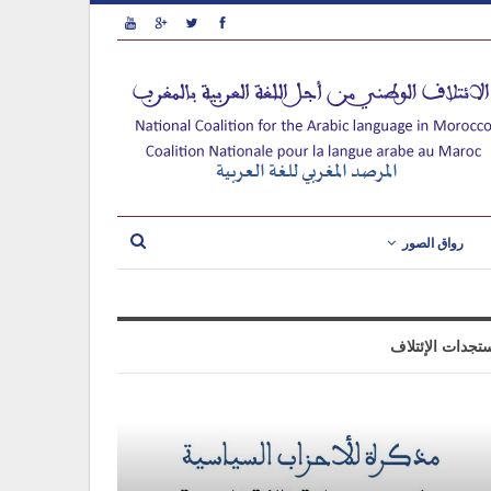
رواق الصور
تجدات الإئتلاف