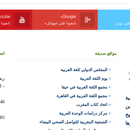
utube
Google+
على تويتر
تابعونا على غووغل+
تابعونا
مواقع صديقة
اتص
>
المجلس الدولي للغة العربية
> يوم اللغة العربية
– ا
> مجمع اللغة العربية في حيفا
> مجمع اللغة العربية في القاهرة
ية
10040 الرباط 
> اتحاد كتاب المغرب
ن
> مركز دراسات الوحدة العربية
يخ
12+)
> الجمعية المغربية للتواصل الصحي البيضاء
ها