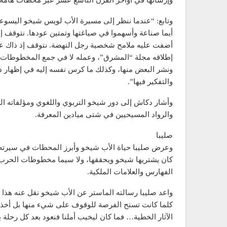
وإرسائها في أواخر القرن التاسع عشر عبر محطات هامة في
وتابع: “عندما ننظر إلى مسيرة الأب لويس شيخو اليسوعي 
أيما صناعة وأسهموا في صياغتها وتمتين عودها. نتوقف 
أضفت عليه ملامح شخصية رجل النهضة. نتوقف إذ ذاك عند
إطلاقه مجلة “المشرق”، وعمله لا في جمع المخطوطا
ونشر البعض منها، وكذلك ما كرس نفسه إليه في إظهار دور
والتفكير فيها”.
وأشار دكاش إلى دور شيخو التربوي واللغوي ومؤلفاته العد
والرواد المسيحيين في شتى ميادين المعرفة.
صليبا
وعرض صليبا حياة الأب شيخو وأبرز المحطات في سيرته 
كان يشتريها شيخو ويحققها، ولا سيما مخطوطات الحرب
الفهارس والعلامات الملكية.
واعد صليبا رسالته الماستر عن الأب شيخو نقل عنه هذا
الآثار الخطية… فما كان ليخيب أملنا فنعود بعد كل رحلة 