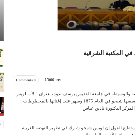
في المكتبة الشرقية
1٬060
0 Comments
يمة والوسيطة في جامعة القديس يوسف ندوة، بعنوان “الأب لويس
شيخو ذاكرة التراث العربي”، في المكتبة الشرقية التي أسسها شيخو في العام 1875 وسهر على إغنائها بالمخطوطات
 المركز الدكتورة نادين عباس.
ستطيع القول إن لويس شيخو شارك في تظهير النهضة العربية