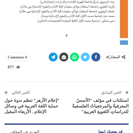
المشاركة
0 Comments
877
الخبر السابق
الخبر التالي
استكتاب في مؤلف “الأسسُ
“إعلام الأزهر” تنظم ندوة حول
المعرفيةُ والمرجعياتُ الفلسفيةُ
حماية اللغة العربية في وسائل
للدراساتِ اللغويةِ العربيةِ”
الإعلام.. الأربعاء المقبل
قد يعجبك ايضا
المزيد عن المؤلف