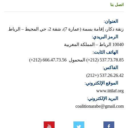
اتصل بنا
العنوان
:
زنقة دكار، إقامة بسمة (عمارة 7)، شقة 2، حي المحيط – الرباط
الرمز البريدي
:
10040 الرباط – المملكة المغربية
الهاتف الثابت
:
537.73.78.85 (212+)
المحمول 666.47.73.56 (212+)
الفاكس
:
537.26.26.42 (+212)
الموقع الإلكتروني
:
www.iitilaf.org
البريد الإلكتروني
:
coalitionarabe@gmail.com