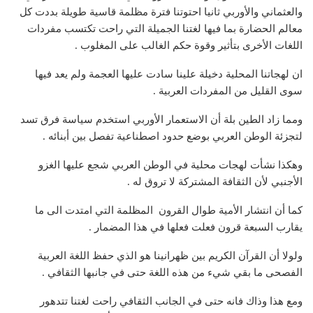
والعثماني والأوربي ثانيا احتوتنا فترة مظلمة قاسية طويلة بددت كل
معالم الحضارة بما فيها لغتنا الجميلة التي راحت تكتسب مفردات
اللغات الأخرى بتأثير وقوة حكم الغالب على المغلوب .
ان لهجاتنا المحلية دخيلة علينا سادت عليها العجمة ولم يعد فيها
سوى القليل من المفردات العربية .
ومما زاد الطين بلة أن الاستعمار الأوربي استخدم سياسة فرق تسد
لتجزئة الوطن العربي بوضع حدود اصطناعية تفصل بين أبنائه .
وهكذا نشأت لهجات محلية في الوطن العربي شجع عليها الغزو
الأجنبي لأن الثقافة المشتركة لا تروق له .
كما أن انتشار الأمية طوال القرون المظلمة التي امتدت الى ما
يقارب السبعة قرون فعلت فعلها في هذا المضمار .
ولولا أن القرآن الكريم بين ظهرانينا هو الذي حفظ اللغة العربية
الفصحى ما بقي شيء من هذه اللغة حتى في جانبها الثقافي .
ومع هذا وذاك فانه حتى في الجانب الثقافي راحت لغتنا تتدهور