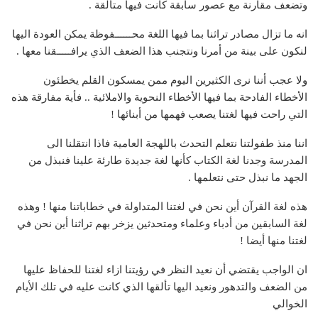
وتضعف مقارنة مع عصور سابقة كانت فيها متألقة .
انه ما تزال مصادر تراثنا بما فيها اللغة محــــــفوظة يمكن العودة اليها
لنكون على بينة من أمرنا ونتجنب هذا الضعف الذي يرافـــــقنا معها .
ولا عجب أننا نرى الكثيرين اليوم ممن يمسكون القلم يخطئون
الأخطاء الفادحة بما فيها الأخطاء النحوية والاملائية .. فأية مفارقة هذه
التي راحت فيها لغتنا يصعب فهمها من أبنائها !
اننا منذ طفولتنا نتعلم التحدث باللهجة العامية فاذا انتقلنا الى
المدرسة وجدنا لغة الكتاب كأنها لغة جديدة طارئة علينا فنبذل من
الجهد ما نبذل حتى نتعلمها .
هذه لغة القرآن أين نحن في لغتنا المتداولة في خطاباتنا منها ! وهذه
لغة السابقين من أدباء وعلماء ومتحدثين يزخر بهم تراثنا أين نحن في
لغتنا منها أيضا !
ان الواجب يقتضي أن نعيد النظر في رؤيتنا ازاء لغتنا للحفاظ عليها
من الضعف والتدهور ونعيد اليها تألقها الذي كانت عليه في تلك الأيام
الخوالي