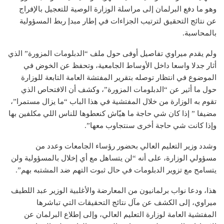
وهو ما دفع البرلمان إلى مراسلة الوزارة الوصية للتعجيل بالإفراج
عن نتائج التحقيق لترتيب الجزاءات في إطار مبدإ ربط المسؤولية
بالمحاسبة.
ولم يقدم ميراوي تفاصيل أوفى حول ملف “الدبلومات المزورة” الذي
أثار جدلا واسعا داخل الأوساط الجامعية، وتحفظ عن الخوض في
الموضوع في انتظار توصله بتقرير المفتشة العامة التابعة للوزارة
حول ما أثير عن “الدبلومات المزورة”، وكشف أن الافتحاص الذي
تقوم به الوزارة من خلال المفتشية في هذا الباب “ما يزال مستمرا”،
مضيفا ” إذا كان شي حاجة ما هيّاش كنعطوها للناس اللي مكلفين بها
وإذا كانت شي حاجة أخرى سنتجاوب معها”.
وشدد وزير التعليم العالي بحضور رؤساء الجامعات وعدد من
مسؤولي الوزارة، على أنه “لن يتساهل مع أي إخلال بالمسؤولية ولن
يتسامح مع تزوير الدبلومات في حال ثبوت التهم ضد المشتبه بهم”.
هذا، ودعا نواب برلمانيون من المعارضة والأغلبية الوزير عبد اللطيف
ميراوي، إلى الكشف عن مآل نتائج التحقيقات التي تباشرها
المفتشية العامة لوزارة التعليم العالي، وإلى إطلاع البرلمان عن