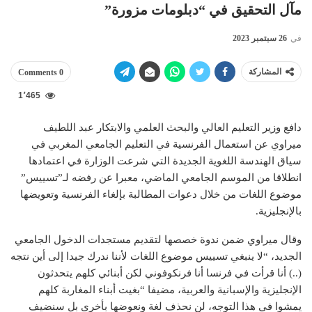
مآل التحقيق في “دبلومات مزورة”
في
26 سبتمبر 2023
المشاركة
0 Comments
1٬465
دافع وزير التعليم العالي والبحث العلمي والابتكار عبد اللطيف
ميراوي عن استعمال الفرنسية في التعليم الجامعي المغربي في
سياق الهندسة اللغوية الجديدة التي شرعت الوزارة في اعتمادها
انطلاقا من الموسم الجامعي الماضي، معبرا عن رفضه لـ”تسييس”
موضوع اللغات من خلال دعوات المطالبة بإلغاء الفرنسية وتعويضها
بالإنجليزية.
وقال ميراوي ضمن ندوة خصصها لتقديم مستجدات الدخول الجامعي
الجديد، “لا ينبغي تسييس موضوع اللغات لأننا ندرك جيدا إلى أين نتجه
(..) أنا قرأت في فرنسا أنا فرنكوفوني لكن أبنائي كلهم يتحدثون
الإنجليزية والإسبانية والعربية، مضيفا “بغيت أبناء المغاربة كلهم
يمشوا في هذا التوجه، لن نحذف لغة ونعوضها بأخرى بل سنضيف