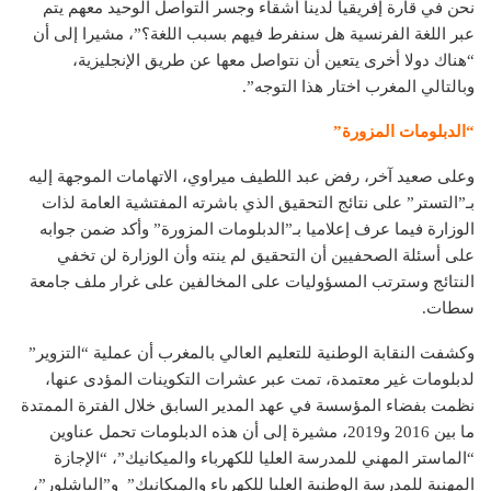
نحن في قارة إفريقيا لدينا أشقاء وجسر التواصل الوحيد معهم يتم
عبر اللغة الفرنسية هل سنفرط فيهم بسبب اللغة؟”، مشيرا إلى أن
“هناك دولا أخرى يتعين أن نتواصل معها عن طريق الإنجليزية،
وبالتالي المغرب اختار هذا التوجه”.
“الدبلومات المزورة”
وعلى صعيد آخر، رفض عبد اللطيف ميراوي، الاتهامات الموجهة إليه
بـ”التستر” على نتائج التحقيق الذي باشرته المفتشية العامة لذات
الوزارة فيما عرف إعلاميا بـ”الدبلومات المزورة” وأكد ضمن جوابه
على أسئلة الصحفيين أن التحقيق لم ينته وأن الوزارة لن تخفي
النتائج وسترتب المسؤوليات على المخالفين على غرار ملف جامعة
سطات.
وكشفت النقابة الوطنية للتعليم العالي بالمغرب أن عملية “التزوير”
لدبلومات غير معتمدة، تمت عبر عشرات التكوينات المؤدى عنها،
نظمت بفضاء المؤسسة في عهد المدير السابق خلال الفترة الممتدة
ما بين 2016 و2019، مشيرة إلى أن هذه الدبلومات تحمل عناوين
“الماستر المهني للمدرسة العليا للكهرباء والميكانيك”، “الإجازة
المهنية للمدرسة الوطنية العليا للكهرباء والميكانيك” و”الباشلور”،