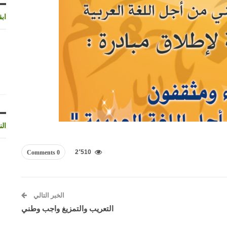
اب
الن
2٬510
0 Comments
الخبر التالي
التعريب والتمزيغ واجب وطني