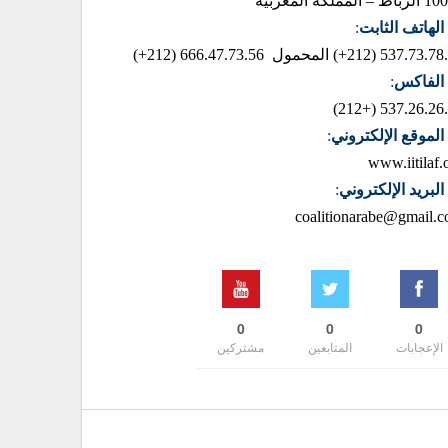
– المملكة المغربية
الهاتف الثابت
:
537.73.78.85 (2
المحمول 666.47.73.56 (212+)
الفاكس
:
537.26.26.42 (+
الموقع الإلكتروني
:
www.iitilaf.
البريد الإلكتروني
:
coalitionarabe@gmail.
0
0
0
الإعجابات
المتابعين
مشتركين