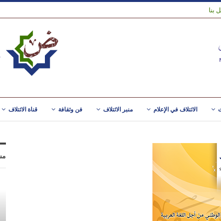
 بنا
ت
الائتلاف في الإعلام
منبر الائتلاف
فن وثقافة
قناة الائتلاف
مس