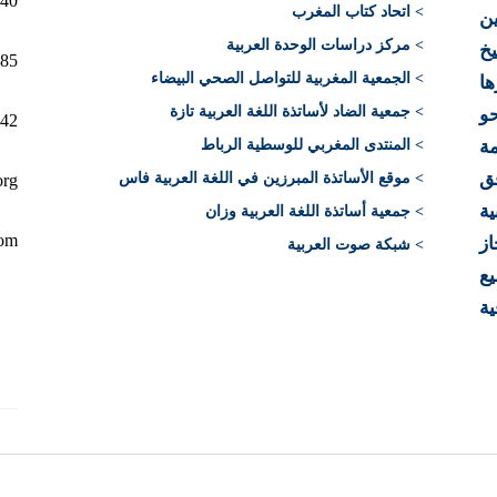
10040 الرباط 
> اتحاد كتاب المغرب
ن
> مركز دراسات الوحدة العربية
يخ
12+)
> الجمعية المغربية للتواصل الصحي البيضاء
ها
> جمعية الضاد لأساتذة اللغة العربية تازة
حو
212)
ة
> المنتدى المغربي للوسطية الرباط
فق
> موقع الأساتذة المبرزين في اللغة العربية فاس
org
ية
> جمعية أساتذة اللغة العربية وزان
com
از
> شبكة صوت العربية
يع
ية