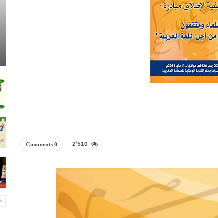
2٬510
0 Comments