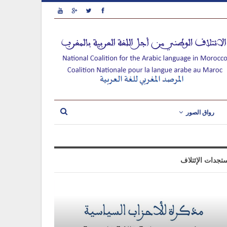
رواق الصور
تجدات الإئتلاف