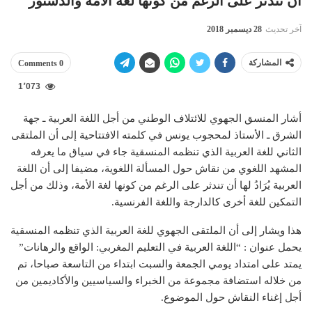
أن تندثر على الرغم من كونها لغة الأمة والدستور
آخر تحديث
28 ديسمبر 2018
المشاركة
0 Comments
1٬073
أشار المنسق الجهوي للائتلاف الوطني من أجل اللغة العربية ـ جهة
الشرق ـ الأستاذ لمحجوب يونس في كلمته الافتتاحية إلى أن الملتقى
الثاني للغة العربية الذي تنظمه المنسقية جاء في سياق ما يعرفه
المشهد اللغوي من نقاش حول المسألة اللغوية، مضيفا إلى أن اللغة
العربية يُرَادُ لها أن تندثر على الرغم من كونها لغة الأمة، وذلك من أجل
التمكين للغة أخرى كالدارجة واللغة الفرنسية.
هذا ويشار إلى أن الملتقى الجهوي للغة العربية الذي تنظمه المنسقية
يحمل عنوان : “اللغة العربية في التعليم المغربي: الواقع والرهانات”
يمتد على امتداد يومي الجمعة والسبت ابتداء من التاسعة صباحا، تم
من خلاله استضافة مجموعة من الخبراء والسياسيين والأكاديمين من
أجل إغناء النقاش حول الموضوع.