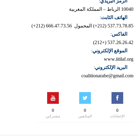
الرمز البريدي
:
10040 الرباط – المملكة المغربية
الهاتف الثابت
:
537.73.78.85 (212+)
المحمول 666.47.73.56 (212+)
الفاكس
:
537.26.26.42 (+212)
الموقع الإلكتروني
:
www.iitilaf.org
البريد الإلكتروني
:
coalitionarabe@gmail.com
0
0
0
الإعجابات
المتابعين
مشتركين