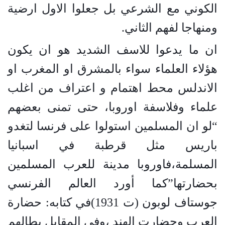
الكوني مع الشرعي بل جعلوا الاول ارضية
ومنهاجا لفهم الثاني
.
ان ما يدعوا للاسف الشديد هو ان يكون
هؤلاء العلماء سواء بالمشرق او المغرب او
الاندلس محط اهتمام و اعتراف من اغلب
علماء وفلاسفة اوروبا، حتى تمنى بعضهم
“لو ان المسلمين استولوا على فرنسا لتغدو
باريس مثل قرطبة في اسبانيا
المسلمة،فاوروبا مدينة للعرب المسلمين
بحضارتها”كما أورد العالم الفرنسي
جوستاف لوبون (ت 1931)في كتابه: حضارة
العرب وحضارت الهند ،وفي المقابل يطالهم