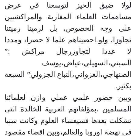
لولا ضيق الحيز لتوسعنا في عرض
مساهمات العلماء المغاربة والمراكشيين
على وجه الخصوص، بل لرمينا رميتنا
تجاوزا، ولو احصيناهم علما لا حصرا، ومددا
لا عددا لتجاوزرجال مراكش :”
السبتي،السهيلي،عياض،يوسف
الصنهاجي،الغزواني،التباع الجزولي” السبعة
بكثير
.
وبين حضور علمي عملي وازن لعلمائنا
المسلمين ،بمؤلفاتهم العربية الخالدة التي
تشكلت بعدها فسيفساء العلوم وكانت سببا
في نهضة اوروبا والعالم،وبين اقصاء مقصود