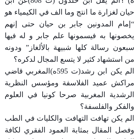
ه) ؟الم يقل ابن خلدون (ت 808)عن ابن
حيان لغزارة ما انتج وما الف في الكيمياء هو
“إمام المدونين جابر بن حيان حتى إنهم
يخصونها به فيسمونها علم جابر و له فيها
سبعون رسالة كلها شبيهة بالألغاز” ودونه
من استشهاد كثير لا يتسع المجال لدكره؟
الم يكن ابن رشد(ت 595ه)المغربي قاضي
مراكش عميد الفلاسفة ومؤسس النظرية
الرشدية المغربية صرحا كونيا في العلوم
والفكر والفلسفة؟
الم يكن تهافت التهافت والكليات في الطب
وفصل المقال بمثابة العمود الفقري لكافة