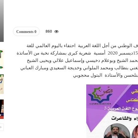
860
0 Comments
اف الوطني من أجل اللغة العربية احتفاء باليوم العالمي للغة
العربية تنظم المنسقية الجهوية فاس مكناس يوم الثلاثاء 15ديسمبر 2020 أمسية شعرية كبرى بمشاركة نخبة من الأساتذة
محمد الشيخ وبوعلام دخيسي وإسماعيل علالي ويحيى الشيخ
لغني بنطالب ومحمد الملواني وخديجة السعيدي ومبارك العباني
حمد بنلحسن والأستاذة البتول محجوبي