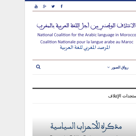
رواق الصور
تجدات الإئتلاف