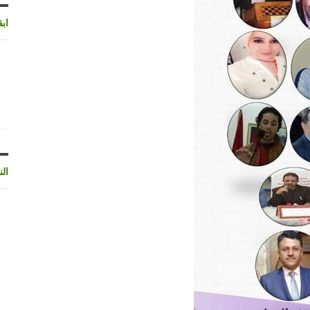
اب
الن