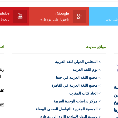
utube
Google+
على تويتر
تابعونا على غووغل+
تابعونا
مواقع صديقة
اتص
>
المجلس الدولي للغة العربية
> يوم اللغة العربية
– ا
> مجمع اللغة العربية في حيفا
> مجمع اللغة العربية في القاهرة
ية
10040 الرباط 
> اتحاد كتاب المغرب
ن
> مركز دراسات الوحدة العربية
يخ
12+)
> الجمعية المغربية للتواصل الصحي البيضاء
ها
> جمعية الضاد لأساتذة اللغة العربية تازة
حو