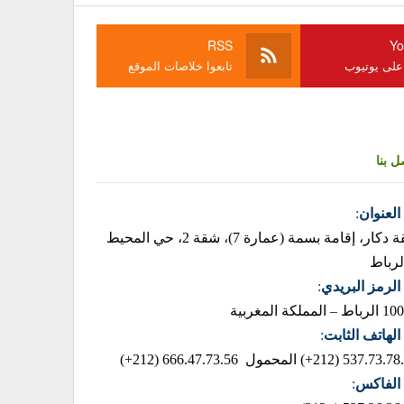
RSS
Yo
 على يوتيوب
تابعوا خلاصات الموقع
ل بنا
العنوان
:
زنقة دكار، إقامة بسمة (عمارة 7)، شقة 2، حي المحيط
لرباط
الرمز البريدي
:
– المملكة المغربية
الهاتف الثابت
:
537.73.78.85 (2
المحمول 666.47.73.56 (212+)
الفاكس
: