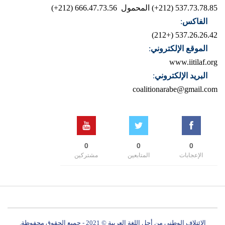
537.73.78.85 (212+)
المحمول 666.47.73.56 (212+)
الفاكس
:
537.26.26.42 (+212)
الموقع الإلكتروني
:
www.iitilaf.org
البريد الإلكتروني
:
coalitionarabe@gmail.com
0
0
0
الإعجابات
المتابعين
مشتركين
الائتلاف الوطني من أجل اللغة العربية © 2021 - جميع الحقوق محفوظة.