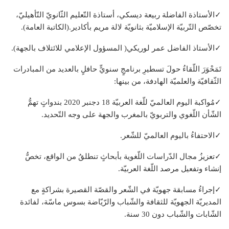
✓الأستاذة الفاضلة ربيعة ديسكي، أستاذة التّعليم الثّانويّ التّأهيليّ،
تخصّص التّربيّة الإسلاميّة بثانويّة لالة مريم بأكادير.(الكاتبة العامة).
✓الأستاذ الفاضل عمر لوريكي( المسؤول الإعلامي للائتلاف بالجهة).
تَمَحْوَرَ اللّقاءُ حولَ تسطيرِ برنامجٍ سنويٍّ حافلٍ بالعديد من المبادرات
الثّقافيّة والعلميّة الهادفة، من بينها:
✓مُواكبة اليوم العالميّ للّغة العربيّة 18 دجنبر 2020 بندواتٍ تهمُّ
الشّأن اللّغوي والتربويّ بالمغرب والجهة على وجه التّحديد.
✓الاحتفاءُ باليوم العالميّ للشّعر.
✓تعزيزُ مجال الدّراسات اللّغوية بأبحاثٍ تنطلقُ من الواقع، تخصُّ
إنشاء وتفعيل مرصد اللّغة العربيّة.
✓إجراءُ مسابقة جهويّة في الشّعر والقصّة القصيرة بشراكةٍ مع
المديريّة الجهويّة للثقافة والشّباب والرّيّاضة بسوس ماسّة، لفائدة
الشّابات والشّباب دون 30 سنة.