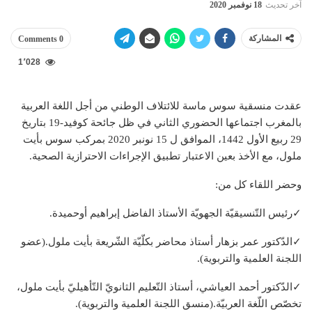
آخر تحديث
18 نوفمبر 2020
المشاركة
0 Comments
1٬028
عقدت منسقية سوس ماسة للائتلاف الوطني من أجل اللغة العربية
بالمغرب اجتماعها الحضوري الثاني في ظل جائحة كوفيد-19 بتاريخ
29 ربيع الأول 1442، الموافق ل 15 نونبر 2020 بمركب سوس بأيت
ملول، مع الأخذ بعين الاعتبار تطبيق الإجراءات الاحترازية الصحية.
وحضر اللقاء كل من:
✓رئيس التّنسيقيّة الجهويّة الأستاذ الفاضل إبراهيم أوحميدة.
✓الدّكتور عمر بزهار أستاذ محاضر بكلّيّة الشّريعة بأيت ملول.(عضو
اللجنة العلمية والتربوية).
✓الدّكتور أحمد العياشي، أستاذ التّعليم الثانويّ التّأهيليّ بأيت ملول،
تخصّص اللّغة العربيّة.(منسق اللجنة العلمية والتربوية).