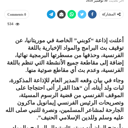
آخر تحديث
30 نوفمبر 2020
المشاركة
0 Comments
534
أعلنت إذاعة “كوبني” الخاصة في موريتانيا، عن
توقيف بث البرامج والمواد الإخبارية باللغة
الفرنسية، وحذفها من مسطرتها البرمجية نهائيا،
إضافة إلى مقاطعة جميع الأنشطة التي تنظم باللغة
الفرنسية، وعدم بث أي مقاطع صوتية منها.
وجاء في بيان وقعه المدير العام للإذاعة المذكورة،
لبات ولد أيتاه، أن “هذا القرار أتى احتجاجا على
الموقف الفرنسي من قضية الرسوم المسيئة،
وتصريحات الرئيس الفرنسي إيمانويل ماكرون
الجارحة لمشاعر المسلمين، ونصرة للنبي صلى الله
عليه وسلم وللدين الإسلامي الحنيف”.
وأوضح البيان أنه سيتم “استبدال البرامج والمواد