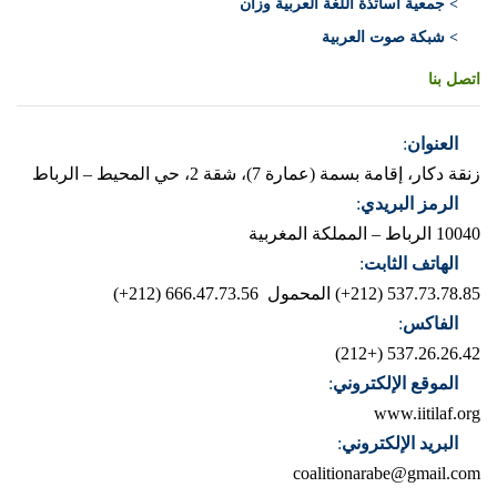
> جمعية أساتذة اللغة العربية وزان
> شبكة صوت العربية
اتصل بنا
العنوان
:
زنقة دكار، إقامة بسمة (عمارة 7)، شقة 2، حي المحيط – الرباط
الرمز البريدي
:
10040 الرباط – المملكة المغربية
الهاتف الثابت
:
537.73.78.85 (212+)
المحمول 666.47.73.56 (212+)
الفاكس
:
537.26.26.42 (+212)
الموقع الإلكتروني
:
www.iitilaf.org
البريد الإلكتروني
:
coalitionarabe@gmail.com