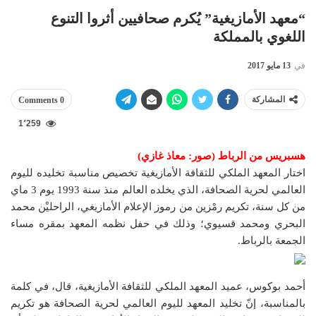
“معهد الأمازيغية” يُكرم صحافيين أثروا التنوع
اللغوي بالمملكة
في
13 مايو 2017
المشاركة
0 Comments
1٬259
هسبريس من الرباط (صور: معاذ غازي)
اختار المعهد الملكي للثقافة الأمازيغية تخصيص مناسبة تخليده لليوم
العالمي لحرية الصحافة، الذي يخلده العالم منذ سنة 1993 يوم 3 ماي
من كل سنة، تكريم رمْزين من رموز الإعلام الأمازيغي، الراحليْن محمد
البحري ومحمد قسيوي؛ وذلك في حفل نظمه المعهد بمقره مساء
الجمعة بالرباط.
أحمد بوكوس، عميد المعهد الملكي للثقافة الأمازيغية، قال، في كلمة
بالمناسبة، إنّ تخليد المعهد لليوم العالمي لحرية الصحافة هو تكريم