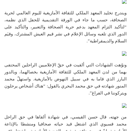
ويندرج تخليد المعهد الملكي للثقافة الأمازيغية لليوم العالمي لحرية
الصحافة، حسب ما جاء في الورقة التقديمية للحفل الذي نظمه،
“لتأكيد التزام المعهد بدعم حرية الصحافة والتعبير، والتأكيد على
الدور الذي تلعبه وسائل الإعلام في نشر قيم العيش المشترك، وقيَم
السلام والديمقراطية”.
ونوّهت الشهادات التي ألقيت في حقّ الإعلاميين الراحلين المحتفى
بهما من لدن المعهد الملكي للثقافة الأمازيغية بخصالهما، وبالدور
البارز الذي قاما به في سبيل النهوض بالأمازيغية. واستهلّ محمد
المنور شهادته في حق محمد البحري بالقول: “هناك أشخاص يرحلون
ويتركوننا في الفراغ”.
من جهته، قال حسن القيسي، في شهادة ألقاها في حق الراحل
محمد قسيوي الذي اشتغل قيد حياته صحافيا ومنشطا بالإذاعة