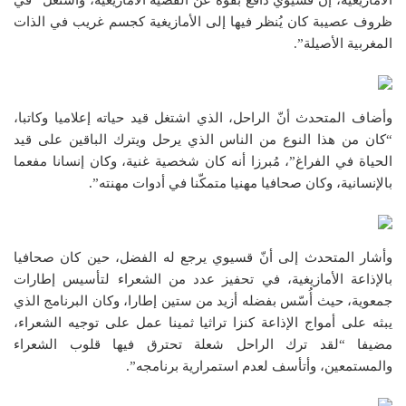
الأمازيغية، إنّ قسيوي دافع بقوة عن القضية الأمازيغية، واشتغل “في
ظروف عصيبة كان يُنظر فيها إلى الأمازيغية كجسم غريب في الذات
المغربية الأصيلة”.
وأضاف المتحدث أنّ الراحل، الذي اشتغل قيد حياته إعلاميا وكاتبا،
“كان من هذا النوع من الناس الذي يرحل ويترك الباقين على قيد
الحياة في الفراغ”، مُبرزا أنه كان شخصية غنية، وكان إنسانا مفعما
بالإنسانية، وكان صحافيا مهنيا متمكّنا في أدوات مهنته”.
وأشار المتحدث إلى أنّ قسيوي يرجع له الفضل، حين كان صحافيا
بالإذاعة الأمازيغية، في تحفيز عدد من الشعراء لتأسيس إطارات
جمعوية، حيث أُسّس بفضله أزيد من ستين إطارا، وكان البرنامج الذي
يبثه على أمواج الإذاعة كنزا تراثيا ثمينا عمل على توجيه الشعراء،
مضيفا “لقد ترك الراحل شعلة تحترق فيها قلوب الشعراء
والمستمعين، وأتأسف لعدم استمرارية برنامجه”.