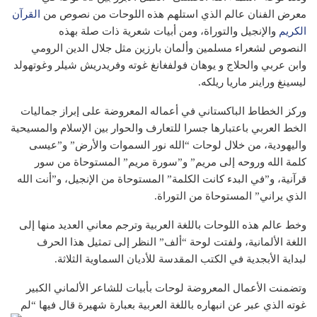
معرض الفنان عالم الذي استلهم هذه اللوحات من نصوص من
القرآن
الكريم
والإنجيل والتوراة، ومن أبيات شعرية ذات صلة بهذه
النصوص لشعراء مسلمين وألمان بارزين مثل جلال الدين الرومي
وابن عربي والحلاج و يوهان فولفغانغ غوته وفريدريش شيلر وغوتهولد
ليسينغ وراينر ماريا ريلكه.
وركز الخطاط الباكستاني في أعماله المعروضة على إبراز جماليات
الخط العربي باعتبارها جسرا للتعارف والحوار بين الإسلام والمسيحية
واليهودية، من خلال لوحات “الله نور السموات والأرض” و”عيسى
كلمة الله وروحه إلى مريم” و”سورة مريم” المستوحاة من سور
قرآنية، و”في البدء كانت الكلمة” المستوحاة من الإنجيل، و”أنت الله
الذي يراني” المستوحاة من التوراة.
وخط عالم هذه اللوحات باللغة العربية وترجم معاني العديد منها إلى
اللغة الألمانية، ولفتت لوحة “ألف” النظر إلى تمثيل هذا الحرف
لبداية الأبجدية في الكتب المقدسة للأديان السماوية الثلاثة.
وتضمنت الأعمال المعروضة لوحات بأبيات للشاعر الألماني الكبير
غوته الذي عبر عن انبهاره باللغة العربية بعبارة شهيرة قال فيها “لم