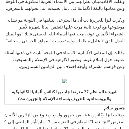
ونقلت الأكاديميتان نظراتهما بين الأسماء العربية المكتوبة في اللوحة
وبين معانيها باللغة الألمانية في دليل يحملانه أثناء تجولهما بالمعرض.
وذكرت ليزا للجزيرة نت أن ما استرعى انتباهها في اللوحة هو تشابه
موضوعها مع لوحة ثانية مرت عليها تتضمن أبياتا شهيرة لأمير
الشعراء الألماني غوته، مجد فيها أسماء الله الحسنى قائلا “هو الملك
العدل الذي لا عادل مطلقا سواه، تقدست أسماؤه الحسنى سبحانه”.
وقالت إن المعاني الألمانية للأسماء في اللوحة أثارت في ذهنها أسئلة
عميقة حول إسلام غوته، وتصور الألوهية في الإسلام والمسيحية،
وعن قواسم مشتركة وأوجه اختلاف بين الديانتين السماويتين.
شهيد عالم نظم 27 معرضا جاب بها كنائس ألمانيا الكاثوليكية
والبروتستانتية للتعريف بسماحة الإسلام (الجزيرة نت)
جسور سلام
ومثلت ليزا وكاترين عينة من جمهور واسع ومتنوع من الزائرين الألمان
لمعرض “لنرَ بعضنا” المقام في الفترة من 13 مايو/أيار الماضي إلى 9
يوليو/تموز القادم، وهو المعرض 27 لفنان الخط العربي الباكستاني