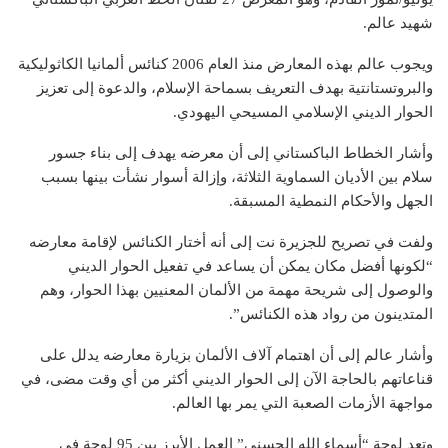
شهيد عالم.
ويجوب عالم بهذه المعارض منذ العام 2006 كنائس ألمانيا الكاثوليكية
والبروتستانتية بهدف التعريف بسماحة الإسلام، والدعوة إلى تعزيز
الحوار الديني الإسلامي المسيحي اليهودي.
وأشار الخطاط الباكستاني إلى أن معرضه يهدف إلى بناء جسور
سلام بين الأديان السماوية الثلاثة، وإزالة أسوار نشأت بينها بسبب
الجهل والأحكام النمطية المسبقة.
ولفت في تصريح للجزيرة نت إلى أنه أختار الكنائس لإقامة معارضه
“لكونها أفضل مكان يمكن أن يساعد في تفعيل الحوار الديني
والوصول إلى شريحة مهمة من الألمان المعنيين بهذا الحوار، وهم
المتدينون من رواد هذه الكنائس”.
وأشار عالم إلى أن اهتمام آلاف الألمان بزيارة معارضه يدلل على
قناعاتهم بالحاجة الآن إلى الحوار الديني أكثر من أي وقت مضى، في
مواجهة الأزمات الصعبة التي يمر بها العالم.
وتعد لوحة “أسماء الله الحسنى” العمل الأبرز بين 95 لوحة في