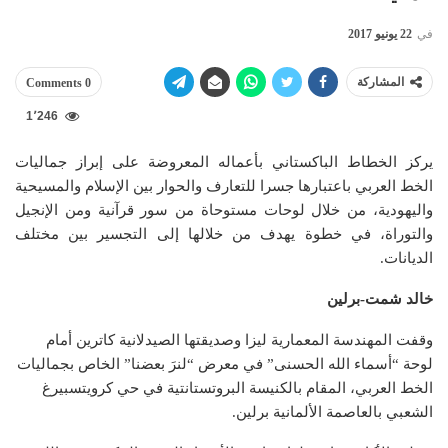
في
22 يونيو 2017
المشاركة
0 Comments
1٬246
يركز الخطاط الباكستاني بأعماله المعروضة على إبراز جماليات
الخط العربي باعتبارها جسرا للتعارف والحوار بين الإسلام والمسيحية
واليهودية، من خلال لوحات مستوحاة من سور قرآنية ومن الإنجيل
والتوراة، في خطوة يهدف من خلالها إلى التجسير بين مختلف
الديانات.
خالد شمت-برلين
وقفت المهندسة المعمارية ليزا وصديقتها الصيدلانية كاترين أمام
لوحة “أسماء الله الحسنى” في معرض “لنرَ بعضنا” الخاص بجماليات
الخط العربي، المقام بالكنيسة البروتستانتية في حي كرويتسبيرغ
الشعبي بالعاصمة الألمانية برلين.