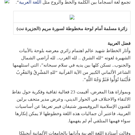
تجمع لغة انسجاما بين الكلمة والخط والروح مثل
اللغة العربية
“.
زائرة مسلمة أمام لوحة مخطوطة لسورة مريم (الجزيرة نت)
فضل العربية
وأثار الخطاط شهيد عالم اهتمام زائري معرضه بلوحة بالأبيات
الشهيرة لغوته “لله الشرق .. لله الغرب.. لله أراضي الشمال
والجنوب.. تسكن كلها بين يديه في سلام سبحانه”، التي استلهمها
الشاعر الألماني الكبير من الآية القرآنية “للهِ المَشْرِقُ وَالمَغْرِبُ
فَأَيْنَمَا تُوَلُّوا فَثَمَّ وَجْهُ اللَّهِ”.
وبموازاة هذا المعرض، أقيمت 23 فعالية ثقافية وفكرية حول نقاط
الالتقاء والاختلاف في الحوار الديني، وعرض مدير متحف برلين
للفنون الإسلامية البروفيسور شتيفان فيبر تعريفا عن أساسيات
العربية، فاعتبر أن جماليات هذه اللغة وخطوطها لا يمكن إنكارها
سواء فهمها المتلقي أم لم يفهمها.
وقالت أستاذة اللغة العربية وآدابها بالجامعات الألمانية أنجيلكا