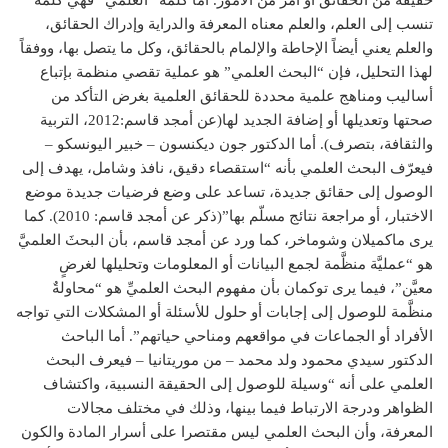
حقيقة من الحقائق أو أمر من الأمور. أما كلمة “العلمي” فهي كلمة
تنسب إلى العلم، والعلم معناه المعرفة والدراية وإدراك الحقائق،
والعلم يعني أيضاً الإحاطة والإلمام بالحقائق، وكل ما يتصل بها، ووفقاً
لهذا التحليل، فإن “البحث العلمي” هو عملية تقصي منظمة بإتباع
أساليب ومناهج علمية محددة للحقائق العلمية بغرض التأكد من
صحتها وتعديلها أو إضافة الجديد لها(عن أمجد قاسم:2012، التربية
والثقافة، بتصرف). أما الدكتور جون ديكنسون – خبير اليونسكو –
فيعرّف البحث العلمي بأنه “استقصاء دقيق، نافذ وشامل، يهدف إلى
الوصول إلى حقائق جديدة، تساعد على وضع فرضيات جديدة موضع
الاختبار، أو مراجعة نتائج مسلّم بها”(ذكر عن أمجد قاسم: 2010). كما
يرى ماكميلان وشوماخر، كما ورد عن أمجد قاسم، بأن البحثَ العلميَّ
هو “عمليَّة منظَّمة لجمع البيانات أو المعلومات وتحليلها لغرضٍ
معيَّن”، فيما يرى توكمان بأن مفهوم البحث العلميِّ هو “محاولةٌ
منظَّمة للوصول إلى إجابات أو حلول للأسئلة أو المشكلات التي تواجه
الأفراد أو الجماعات في مواقعهم ومناحي حياتهم”. أما الباحث
الدكتور سيدي محمود ولد محمد – من موريتانيا – فيعرف البحث
العلمي على أنه “وسيلة للوصول إلى الحقيقة النسبية، واكتشاف
الظواهر ودرجة الارتباط فيما بينها، وذلك في مختلف مجالات
المعرفة، وأن البحث العلمي ليس مقتصرا على أسرار المادة والكون