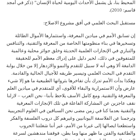
المحيط بنا، بل يشمل الأحداث اليومية لحياة الإنسان” (ذكر في أمجد
قاسم: 2010).
مستقبل البحث العلمي في أفق مشروع الاصلاح:
إن تسابق الأمم في ميادين المعرفة، واستثمارها الأموال الطائلة
وتسخيرها في بناء منظومتها الخاصة من المعرفة والتقنية، والتنافس
والتباري في الإنجازات العلمية الحديثة وخلق جوائز محلية وعالمية
للمتفوقين في ذلك، لخير دليل على إدراك معظم الأمم للحقيقة
الدامغة ألا وهي أنه لا سبيل للتقدم والنمو والازدهار إلا من خلال بوابة
التقدم في البحث العلمي وتيسير طريقه للأجيال الحالية والقادمة.
وهكذا بدأت الأمم تدرك بأن تفاخرها بثرواتها الطبيعية ما هو إلا شيء
عارض وأن الاستمرارية والبقاء للأقوى، أي للمتقدم في ميادين العلم
والمعرفة والتقنية. ومع كامل الأسف يلاحظ بأننا– نحن العرب – لازلنا
نقف عاجزين عن المشاركة الفاعلة في تلك الإنجازات المعرفية
والتقنية بعدما كنا في زمن مضى نحن السباقين في العلوم التجريبية
وترجمنا عن الفلاسفة اليونانيين وغيرهم كل دروب الفلسفة والفكر
واستطعنا ايصالها إلى غيرنا من الأمم، غير أننا شغلتنا الحروب
والطائفية والفتن ما ظهر منها وما بطن، فوقفنا مندهشين لسرعة