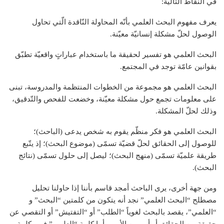
في النقاط التالية:
يعرف مفهوم البحث العلمي بأنّه المحاولة النّاقدة الّتي تحاول
الوصول لحلّ مشكلة إنسانيّة معيّنة.
البحث العلمي هو تفسير لحقيقة ما باستخدام عباراتٍ واقعيّة تطبّق
بقوانين عامّة توجد في المجتمع.
البحث العلمي هو مجموعة من الخطوات المنتظمة والمدروسة، تبنى
على معلومات تجمع حول مشكلة معيّنة، وخضعت للفحص والتّدقيق،
وذلك لحلّ المشكلة.
البحث العلمي هو فكر منظّم يقوم به شخص يدعى (الباحث)؛
للوصول إلى الحقائق لحلّ قضيّة تسمّى (موضوع البحث)؛ إذ يتّبع
طريقة علميّة تسمّى (منهج البحث)؛ ليصل إلى حلول تسمّى (نتائج
البحث).
ومن جهة أخرى، يرى الباحث أمجد قاسم بأننا إذا حاولنا تحليل
مصطلح “البحث العلمي” نجد أنه يتكون من كلمتين “البحث” و
“العلمي”، يقصد بالبحث لغوياً “الطلب” أو “التفتيش” أو التقصي عن