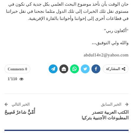
حان الوقت بأن نأخذ موضوع البحث العلمي بكل جدية كي نكون في
مستوى نقل تلك الخبرات إلى تلك الدول مثلما نجحنا في نقل خبراتنا
في قطاعات أخرى إلى إخواننا وأخواتنا بالقارة الإفريقية.
“أكعاون ربي”
والله ولي التوفيق،،،
abdul14v2@yahoo.com
المشاركة
0 Comments
1٬110
الخبر السابق
الخبر التالي
الكتب العربية تتصدر
أُمِّيٌّ شاعرٌ فَصِيحٌ
المطبوعات الأجنبية بتركيا‎