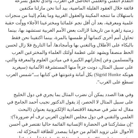
التقدم التقني والعلمي الحاصل في الغرب، والذي تحقق بسرعة
فائقة خلال العقود القليلة الماضية، بيد أننا نحن مازلنا مكتفين
باستهلاك ما تنتجه المكينة والعقول الغربية وما يقدَّم إلينا من منجزات
علمية ومعرفية، بعد أن أفل نجم علمائنا ومخترعينا الأجلاء وولّت حقبة
زمنية زاهرة من تاريخنا لازالت بعض الأمم الغربية تستشهد بها، بينما
تحاول أمم أخرى كتمانها أو طمسها بالمرة، بينما اكتفينا نحن فقط
بالبكاء على الأطلال وبالتغني بها وبأمجادها. أما التاريخ فلا زال لحسن
الحظ منصفاً ويشهد على عظمة أولئك العلماء والمخترعين العرب
والمسلمين وعن إنجازاتهم الكبيرة في ميادين العلوم والمعرفة والتي،
على سبيل المثال، دونت جزءاً منها المستشرقة الألمانية (سيغريد
هونكه Sigrid Hunke) بكل أمانة وعنونتها في كتابها بـــ”شمس العرب
تسطع على الغرب”.
وفي هذا الصدد يمكن أن نضرب المثال بما يجري في دول الخليج
على سبيل المثال لا الحصر، إذ يقول الدكتور نجيب أحمد الجامح في
مقال له نشر في صحيفة الاقتصادية الإلكترونية بعنوان (البحث
العلمي والتقني في دول مجلس التعاون العربي ترف أم ضرورة؟):
“إن مشاركتنا في الحضارة الإنسانية القائمة حاليا تقتصر في أحسن
الأحوال على تزويد العالم من حولنا بمصدر للطاقة المحرّكة له،