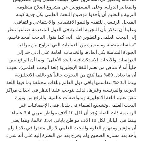
والمعايير الدولية. وعلى المسؤولين عن مشروع اصلاح منظومة
التربية والتعليم أن يأخذوا موضوع البحث العلمي بكل جدية كونه
المدخل الرئيسي للتقدم والنمو الاقتصادي والاجتماعي والثقافي،
وعلينا أن نتذكر بأن التجربة العلمية في الدول المتقدمة صناعيا تنظر
إلى البحث العلمي والتطوير على أنه، كما يقول الباحث أمجد قاسم،
“سلسلة متصلة ومستمرة من العمليات التي تتراوح بين مراقبة
الجودة الشاملة بكل أبعادها والخدمات العامة على أدنى حد إلى
الدراسات والأبحاث الاستكشافية بالحد الأعلى”. وبما أن الواقع يبين
جلياً أنه لا مناص من تعلم اللغة الإنجليزية (لغة البحث العلمي)، بحيث
أن ما بعادل 80% مما يُنتج من البحوث حالياً هو باللغة الانجليزية،
بينما الـ20% تتقاسمها باقي دول العالم وبلغات مختلفة بما فيها اللغة
العربية والفرنسية وغيرها، لذلك يتوجب علينا النظر في احداث مراكز
تتقن تعليم اللغة الانجليزية وبمواصفات عالمية، والرفع من وتيرة
البحث العلمي وتشجيع العلماء في بلدنا، ففي الإحصائيات غير
الرسمية ذات الصلة وُجد أن لكل 10 آلاف مواطن عربي 3,4 علماء،
بينما في اليابان لكل 10 آلاف مواطن ياباني 35,4 عالما، وهذا يعني
أن مؤشر ومفهوم العلوم والبحث العلمي لا زال متعثرا في بلادنا ولم
يأخذ بعد مساره الصحيح ولم يخرج بعد من النظرة إليه على أنه شيء