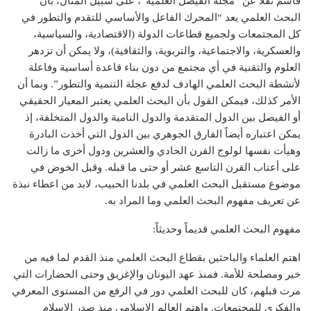
قاسم نقلا عن “مجلة الفيصل العلمية”، على سبيل المثال، بأن
البحث العلمي يعد “المحرك الفاعل والأساسي للتقدم والتطور في
كل المجتمعات ولجميع قطاعات الدولة (الاقتصادية، والسياسية،
والعسكرية، والاجتماعية، والتربوية، والثقافية)، ولا يمكن أن تزدهر
العلوم والتقنية في أي مجتمع من دون بناء قاعدة أساسية وفاعلة
لأنشطة البحث العلمي الهادف لدفع عجلة التنمية والتطور”. وبما أن
الأمر كذلك، فيمكن القول بأن البحث العلمي يعتبر المعيار الحقيقي
أو الفيصل بين الدول المتقدمة والدول النامية والدول المتخلفة، إذ
يمكن اعتباره أيضاً الفارق الجوهري بين الدول التي أخذت البادرة
وهيأت نفسها لولوج القرن الحادي والعشرين ودول أخرى ما زالت
على أعتاب القرن التاسع عشر أو حتى ما قبله. وقبل الخوض في
موضوع مستقبل البحث العلمي في بلدنا الحبيب، لابد من اعطاء نبذة
عن تعريف مفهوم البحث العلمي وما المراد به.
مفهوم البحث العلمي قديماً وحديثاً:
اهتم العلماء والباحثين بقطاع البحث العلمي منذ القدم لما فيه من
خير ومصلحة للأمة. فمنذ عهد اليونان والإغريق وحتى الحضارات التي
مرت قبلهم، كان للبحث العلمي دور في الرفع من المستوى المعرفي
والفكري للمجتمعات. واهتم العالم الاسلامي منذ صدر الاسلام