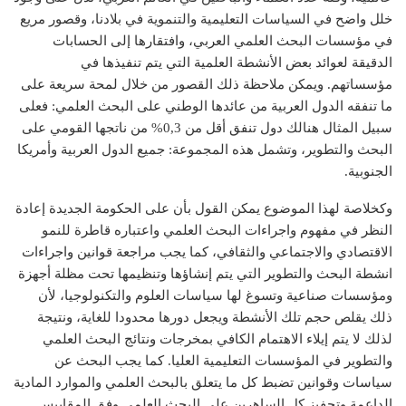
خلل واضح في السياسات التعليمية والتنموية في بلادنا، وقصور مريع
في مؤسسات البحث العلمي العربي، وافتقارها إلى الحسابات
الدقيقة لعوائد بعض الأنشطة العلمية التي يتم تنفيذها في
مؤسساتهم. ويمكن ملاحظة ذلك القصور من خلال لمحة سريعة على
ما تنفقه الدول العربية من عائدها الوطني على البحث العلمي: فعلى
سبيل المثال هنالك دول تنفق أقل من 0,3% من ناتجها القومي على
البحث والتطوير، وتشمل هذه المجموعة: جميع الدول العربية وأمريكا
الجنوبية.
وكخلاصة لهذا الموضوع يمكن القول بأن على الحكومة الجديدة إعادة
النظر في مفهوم واجراءات البحث العلمي واعتباره قاطرة للنمو
الاقتصادي والاجتماعي والثقافي، كما يجب مراجعة قوانين واجراءات
انشطة البحث والتطوير التي يتم إنشاؤها وتنظيمها تحت مظلة أجهزة
ومؤسسات صناعية وتسوغ لها سياسات العلوم والتكنولوجيا، لأن
ذلك يقلص حجم تلك الأنشطة ويجعل دورها محدودا للغاية، ونتيجة
لذلك لا يتم إيلاء الاهتمام الكافي بمخرجات ونتائج البحث العلمي
والتطوير في المؤسسات التعليمية العليا. كما يجب البحث عن
سياسات وقوانين تضبط كل ما يتعلق بالبحث العلمي والموارد المادية
الداعمة وتحفيز كل الساهرين على البحث العلمي وفق المقاييس