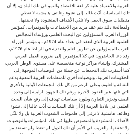
العربية والاعتماد عليه كرافعة للاقتصاد والنمو في تلك البلدان، إلا أن
تلك السياسات أدّت غالبا إلى نشوء وظائف هامشية لا تغطي
متطلبات سوق العمل ولا تلبّي الأهداف المنشودة ولا تحققها،
ولمعالجة ذلك يتم عقد مزيد من الاجتماعات والمؤتمرات، كمؤتمر
الوزراء العرب المسؤولين عن البحث العلمي ورؤساء المجالس
العلمية العربية الذي انعقد في بغداد عام 1974م ، و مؤتمر الوزراء
العرب المسؤولين عن تطوير العلم والتقنية في الرباط عام 1976م،
وقد دعا الحاضرون في كلا المؤتمرين إلى ضرورة العمل العربي
المشترك، وإنشاء مراكز نوعية متخصصة على مستوى الوطن العربي،
كما أسفرت تلك التجمعات عن جملة من التوصيات الموجهة إلى
الحكومات العربية، وتوصيات أخرى للمنظمات العربية المعنية بدعم
الثقافة والعلوم. وعلى الرغم من كل تلك التجمعات الأولية والأخرى
التي تلتها عبر العقود الأخيرة ورغم تلك الجهود الرامية إلى وحدة
الصف وتعزيز التعاون وبلورة سياسات تهدف إلى رفع شأن البحث
العلمي في بلادنا العربية إلا أن تلك السياسات أدّت غالبا إلى نشوء
وظائف هامشية لا ترقى إلى طموحات الشعوب العربية بل ولا تلبّي
الأهداف المنشودة والمنصوص عليها في تلك المؤتمرات والتوصيات
ولا تحققها. والغريب في الأمر أن تلك الدول لم تتعظ ولم تستفد من