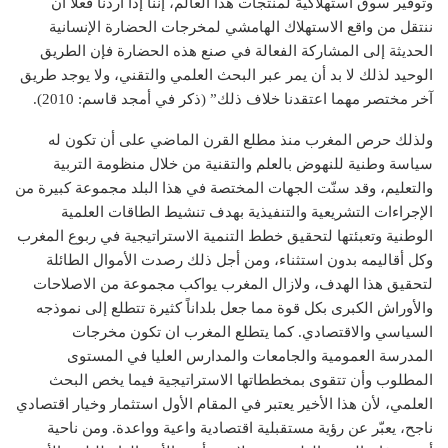
وتوفير سوق استهلاكية لمنتجات هذا العالم، إننا إذا أردنا فعلا أن
ننتقل من واقع الاستهلاك الهامشي لمخرجات الحضارة الإنسانية
الحديثة إلى المشاركة الفعالة في صنع هذه الحضارة فإن الطريق
الوحيد لذلك لا بد أن يمر عبر البحث العلمي والتقني، ولا يوجد طريق
آخر مختصر مهما اعتقدنا خلاف ذلك” (ذكر في أمجد قاسم: 2010).
ولذلك حرص المغرب منذ مطلع القرن الماضي على أن تكون له
سياسة وطنية للنهوض بالعلم والتقنية من خلال منظومة التربية
والتعليم، وقد سنّت الجهات المختصة في هذا البلد مجموعة كبيرة من
الإجراءات التشريعية والتنفيذية بهدف تنشيط الطاقات العلمية
الوطنية وتعبئتها لتحقيق خطط التنمية الاستراتيجية في ربوع المغرب
وكل أقاليمه بدون استثناء، ومن أجل ذلك رصدت الأموال الطائلة
لتحقيق هذا الهدف، ولازال المغرب يواكب مجموعة من الاصلاحات
والأوراش الكبرى بكل قوة مما جعل بلداناً كثيرة تتطلع إلى نموذجه
السياسي والاقتصادي. كما يتطلع المغرب ان تكون مخرجات
المدرسة العمومية والجامعات والمدارس العليا في المستوى
المطلوب وأن تتقوى بمخططاتها الاستراتيجية فيما يخص البحث
العلمي، لأن هذا الأخير يعتبر في المقام الأول استثمار وخيار اقتصادي
ناجح، يعبّر عن رؤية مستقبلية اقتصادية واعية وواعدة. ومن ناحية