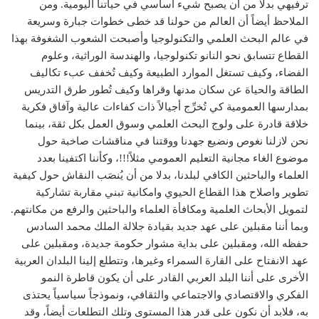
ترفيهي بدلا من أن يصبح شيء أساسي في حياتنا اليومية. ومن
الملاحظ أيضاً أن العالم من حولنا قد خطى خطوات جبارة وسريعة
في عالم البحث العلمي والتكنولوجيا وأصبحت الشعوب الشغوفة بهذا
القطاع تتسابق نحو النانو تكنولوجيا، والهندسة الوراثية، وعلوم
الفضاء، وكيف تستغل الموارد الطبيعة وكيف تُخفف عبء تكاليف
الطاقة والحياة عن سكان مدنها وقراها وكيف تُطور طرق التدريس
بمدارسها العمومية كي تُخرِّج أجيالاً ذات كفاءات عالية وآفاق فكرية
خلاقة قادرة على ولوج البحث العلمي وسوق العمل بكل ثقة، بينما
نحن لازلنا نغوص ونضيع جهدنا ووقتنا في مناقشات صاخبة حول
موضوع الغاء مجانية التعليم العمومي مثلاً!!!، وكأننا اكتفينا بعدد
العلماء والباحثين الكافي لبلدنا، بدلا من أن يُنصَب النقاش حول كيفية
تطوير واصلاح هذا القطاع الحيوي وامكانية تبني مقاربة تشاركية
لتمويل الأبحاث العلمية ومكافأة العلماء والباحثين والرفع من مكانتهم.
وبما أننا مقبلين على عهد جديد بقيادة جلالة الملك محمد السادس
حفظه الله، ومقبلين على بداية مشوار حكومة جديدة، ومقبلين على
عهد الانفتاح على القارة السمراء وغيرها، وتتطلع إلينا البلدان العربية
الأخرى على أننا البلد العربي القادر على أن يكون قاطرة النمو
الفكري والاقتصادي والاجتماعي والثقافي، ونموذجاً سياسياً يحتذى
به، فلابد أن نكون على قدر هذا المستوى وتلك التطلعات أيضاً، وقد