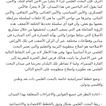
أخرى، فإن البحث العلمي جزء لا يتجزأ من الأمن العام للبلد، والأمن،
كما يقول أحد الباحثين في هذا الميدان، كلٌّ لا يتجزأ، فالأمن
العسكري، والأمن السياسي، والأمن الغذائي، والأمن الثقافي، والأمن
المائي، وغيرها من نواحي الأمن، ما هي إلا حلقات لسلسلة مترابطة
بعضها مع بعض، وأن قوة أي سلسلة تحددها الحلقة الأضعف. هذه
الرؤية الشاملة هي التي يسعى المغرب لتحقيقها من خلال مشاريع
الاصلاح التي تبناها مؤخرا والتي بوأته الصدارة في أخذ المبادرة في
ميادين وقطاعات مختلفة. غير أن الركن الأصعب في تلك الأوراش
الاصلاحية هو اصلاح منظومة التربية والتعليم والتي يعتبر البحث
العلمي جزءاَ أساسياً منها. وفي هذا الاطار لابد من أخذ النقاط التالية
في عين الاعتبار ما دامت هنالك فرص لنقل الخبرة المغربية إلى
القارة السمراء، ولما لا نشاطر تلك البلدان تجربتنا في ميدان البحث
العلمي بعد تطويره واصلاح منظومته على النحو التالي:
– وضع خطط استراتيجية خاصة بالبحث العلمي ذات بعد وطني
واقليمي ودولي.
– اعادة النظر في جميع القوانين والاجراءات المتعلقة بهذا الميدان.
– ربط البحث العلمي بشكل وثيق بالخطط الاقتصادية والاجتماعية