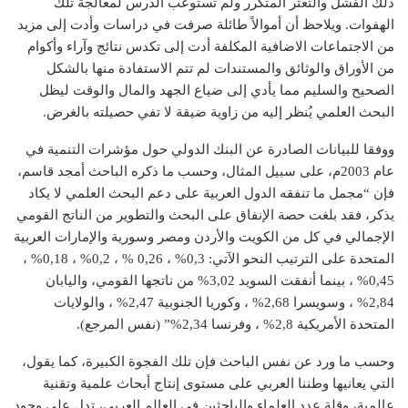
ذلك الفشل والتعثر المتكرر ولم تستوعب الدرس لمعالجة تلك
الهفوات. ويلاحظ أن أموالاً طائلة صرفت في دراسات وأدت إلى مزيد
من الاجتماعات الاضافية المكلفة أدت إلى تكدس نتائج وآراء وأكوام
من الأوراق والوثائق والمستندات لم تتم الاستفادة منها بالشكل
الصحيح والسليم مما يأدي إلى ضياع الجهد والمال والوقت ليظل
البحث العلمي يُنظر إليه من زاوية ضيقة لا تفي حصيلته بالغرض.
ووفقا للبيانات الصادرة عن البنك الدولي حول مؤشرات التنمية في
عام 2003م، على سبيل المثال، وحسب ما ذكره الباحث أمجد قاسم،
فإن “مجمل ما تنفقه الدول العربية على دعم البحث العلمي لا يكاد
يذكر، فقد بلغت حصة الإنفاق على البحث والتطوير من الناتج القومي
الإجمالي في كل من الكويت والأردن ومصر وسورية والإمارات العربية
المتحدة على الترتيب النحو الآتي: 0,3% ، 0,26 % ، 0,2% ، 0,18% ،
0,45% ، بينما أنفقت السويد 3,02% من ناتجها القومي، واليابان
2,84% ، وسويسرا 2,68% ، وكوريا الجنوبية 2,47% ، والولايات
المتحدة الأمريكية 2,8% ، وفرنسا 2,34%” (نفس المرجع).
وحسب ما ورد عن نفس الباحث فإن تلك الفجوة الكبيرة، كما يقول،
التي يعانيها وطننا العربي على مستوى إنتاج أبحاث علمية وتقنية
عالمية، وقلة عدد العلماء والباحثين في العالم العربي، تدل على وجود