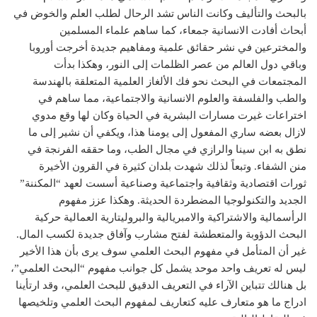
بالبحث والتأليف وكانت الناس تشد الرحال لطلب العلم والخوض في
أبحاث أفادت الانسانية جمعاء، كما ساهم علماء المسلمين
والمخترعين في نشر حقائق علمية ومفاهيم جديدة أخرجت أوروبا
وباقي دول العالم من عصر الظلمات إلى النور، وهكذا بدأت
المجتمعات في البحث نحو فك الألغاز العلمية المتعلقة بالهندسة
والطب والفلسفة والعلوم الانسانية والاجتماعية، مما ساهم في
اختراعات غيرت مسارات البشرية في الحياة وكان لها وقع مدوي
لازال بعضه ساري المفعول إلى يومنا هذا، ويكفي أن نشير إلى ما
نطق به ابن سينا والرازي في مجال الطب، وما حققه الفرنجة في
منن الشفاء. وتبعاً لذلك شهدت بلدان كثيرة في القرون الأخيرة
ثورات اقتصادية وثقافية واجتماعية وصناعية أسست لعهد “المكننة”
الجديد والتكنولوجيا المضطردة الحديثة. وهكذا عزز مفهوم
الرأسمالية والاشتراكية والامبريالية والبروليتارية العمالية حركية
البحث الدؤوبة والمتعطشة لفتح مشارب وآفاق جديدة لكسب المال.
غير أن المتأمل في مفهوم البحث العلمي سوف يرى بأن هذا الأخير
ليس له تعريف واحد موحد يشمل كل جوانب مفهوم “البحث العلمي”،
بل هنالك تتباين الآراء في التعريف الدقيق للبحث العلمي، وقد ارتأينا
ادراج ما هو متعارف عليه كتعاريف لمفهوم البحث العلمي وتلخيصها