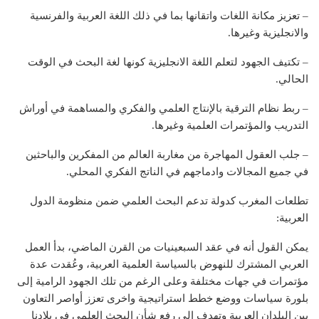
– تعزيز مكانة اللغات واتقانها بما في ذلك اللغة العربية والفرنسية
والانجليزية وغيرها.
– تكتيف الجهود لتعلم اللغة الانجليزية كونها لغة البحث في الوقت
الحالي.
– ربط نظام الترقية بالإنتاج العلمي والفكري والمساهمة في أوراش
التدريب والمؤتمرات العلمية وغيرها.
– جلب العقول المهاجرة من مغاربة العالم من المفكرين والباحثين
في جميع المجالات وادماجهم في الناتج الفكري المحلي.
تطلعات المغرب كدولة تدعم البحث العلمي ضمن منظومة الدول
العربية:
يمكن القول أنه في عقد السبعينيات من القرن الماضي، بدأ العمل
العربي المشترك للنهوض بالسياسة العلمية العربية، وعُقدت عدة
مؤتمرات في جهات مختلفة وعلى الرغم من تلك الجهود الرامية إلى
بلورة سياسات ووضع خطط استراتيجية واخرى تعزز أواصر التعاون
بين البلدان العربية وتهدف إلى رفع شأن البحث العلمي في بلادنا