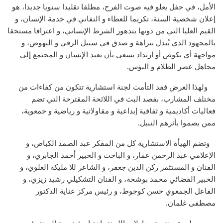
الأمل، في حفل يعلو فيه صوت الفرح، مطلقا تقليدا سنويا جديدا، هو
إعلان شخصية السنة، تكريما للعطاء و التفاني في خدمة الإنسان، و
القيم العليا التي من دونها يتدهور الشرط الإنساني، و اعترافا مستحقا
بالمجهود الذي يُبذل بنزاهة و صدق في سبيل الرقي و النهوض، و
مواجهة أي نكوص أو ارتداد يسعى بأن يعيد الإنسان و المجتمع إلى
مجاهل عصر الظلام و البؤس.
ولهذا الغرض فقد التأمت لجنة استشارية تتكون من كفاءات من
مختلف المشارب، بقصد البث في اللائحة المقترحة التي تضم
فعاليات أكاديمية و ثقافية إبداعية و مقاولاتية و رياضية و جمعوية،
ممن بصموا بأثرهم النبيل.
وتضم الهيأة الاستشارية كل من المفكر عبد الصمد الكباص، و
الإعلامي عبد الرحمن عمار، و الباحث و الخبير أحمد الجابري، و
الفنان و المستثمر ركن الدين جعفر، و الشاعر للا مليكة العلوي، و
الخبير القضائي محمد بوشحة، و الفنان التشكيلي رشيد زيزي، و
الفاعل الجمعوي حسن كوجوط، و رئيس مركز عناية الدكتور
مصطفى غلمان.