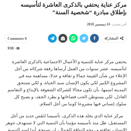
مركز عناية يحتفي بالذكرى العاشرة لتأسيسه
بإطلاق مبادرة “شخصية السنة”
آخر تحديث
24 ديسمبر 2018
المشاركة
0 Comments
938
يحتفي مركز عناية للتنمية و الأعمال الاجتماعية بالذكرى العاشرة
لتأسيسه. عشر سنوات من العمل أرساها رفقة شركائه من أجل
الإعلاء من شأن القيمة جمالا و ثقافة و عدلا، مساهمة منه في
المشروع الكبير لكي يكون الإنسان سيد الحياة، و لكي تستحق
المدينة اسمها، بأن تكون مجالا للشراكة الشغوفة بالإبداع و التقاسم
العادل، لكي يستوطن الحب فضاءاتها و يطرد الحقد، و يصبح كل
سلوك إنساني فيها مشروعا كونيا من أجل السلام.
مركز عناية الذي يخلد هذه الذكرى، تأسيسا لنَفَس جديد من أجل
المستقبل، ظل منذ تأسيسه مؤمنا بأن التنمية التي لا تستهدف جوهر
الإنسان، ثقافته و روحه التواقة للجمال، لن تستحق أبدا اسم التنمية