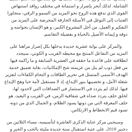
الشاملة. لذلك أبحر بإصرار و استماتة في مختلف روافد استنهاض
القوى الذي تدفع هذه الروح نحو المزيد من السمو و الرقي، متجاوزا
العتبات إلى التوغل في الأسئلة الحارقة المحرضة على المزيد من
التفكير و العمل، من أجل المشروع الكبير، و هو الإنسان بحواسه و
ذوقه و إيمانه الأصيل بالحياة و بفضيلة التقاسم.
والمركز على بوابة عشرية جديدة يدخلها بكل إصرار مراهنا على
المزيد من التفاعل المنتج مع محيطه القريب و الكوني، سيجدد
انطلاقته على قاعدة ما حققه في العشرية السابقة و ما راكمه فيها
من فعل ذوب لم ينل من عزيمته شح الإمكانيات، بغاية تعميق خدمة
الهدف الأسمى المتمثل في تحرير الطاقات و التحام الكفاءات لتعزيز
شعلة الأمل، و تخصيبها بنور الإبداع، إذ لا مستقبل لأمة خبا وهج الإبداع
فيها. لذلك لم يتردد في الاستثمار في الصداقات التي لاحدود لها،
لخلق حلف يتردد صداه في شفافية الزمن، في القريب و البعيد، هو
حلف المعرفة التي من دونها يسود الظلام، و الجمال الذي من دونه
تسود قيم الانحطاط و الارتكاس.
وسيحيي مركز عناية الذكرى العاشرة لتأسيسه، مساء الثلاثين من
دجنبر 2018، على عتبة استقبال سنة جديدة مليئة بالحب و الخير و