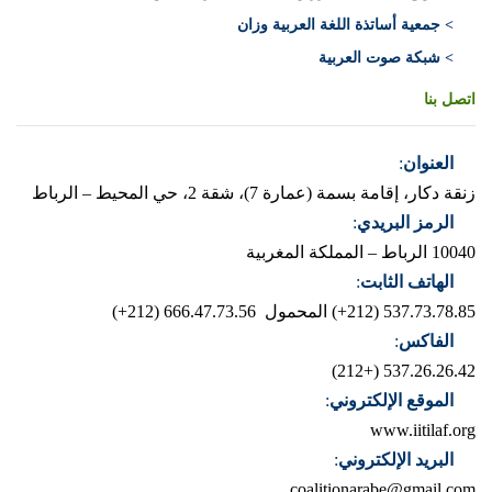
> جمعية أساتذة اللغة العربية وزان
> شبكة صوت العربية
اتصل بنا
العنوان
:
زنقة دكار، إقامة بسمة (عمارة 7)، شقة 2، حي المحيط – الرباط
الرمز البريدي
:
10040 الرباط – المملكة المغربية
الهاتف الثابت
:
537.73.78.85 (212+)
المحمول 666.47.73.56 (212+)
الفاكس
:
537.26.26.42 (+212)
الموقع الإلكتروني
:
www.iitilaf.org
البريد الإلكتروني
:
coalitionarabe@gmail.com