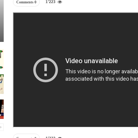
1٬223
0 Comments