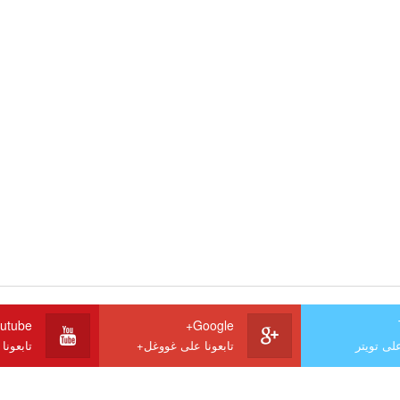
utube
Google+
على تويتر
تابعونا على غووغل+
تابعونا