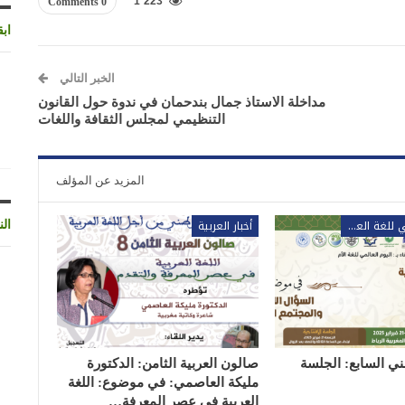
1٬223
0 Comments
اب
الخبر التالي
مداخلة الاستاذ جمال بندحمان في ندوة حول القانون
التنظيمي لمجلس الثقافة واللغات
المزيد عن المؤلف
المؤتمر الوطني للغة العربية
أخبار العربية
الن
ني السابع: الجلسة
صالون العربية الثامن: الدكتورة
مليكة العاصمي: في موضوع: اللغة
العربية في عصر المعرفة…