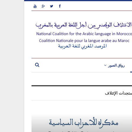
رواق الصور
تجدات الإئتلاف