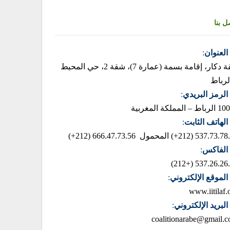
ل بنا
العنوان
:
زنقة دكار، إقامة بسمة (عمارة 7)، شقة 2، حي المحيط
لرباط
الرمز البريدي
:
– المملكة المغربية
الهاتف الثابت
:
537.73.78.85 (2
المحمول 666.47.73.56 (212+)
الفاكس
:
537.26.26.42 (+
الموقع الإلكتروني
:
www.iitilaf.
البريد الإلكتروني
:
coalitionarabe@gmail.