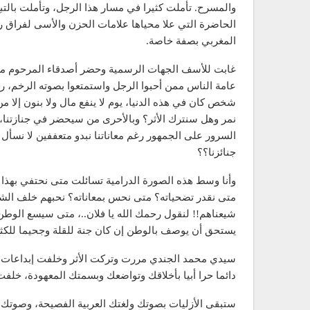
والمسرح. تأملت كثيرا في مسار هذا الرجل، وتأملت بالتب
الحاضرة التي علا محياها علامات الحزن والأسى لفراق رم
المغربي بصفة خاصة.
غابت للأسف الجهات الرسمية وحضر أصدقاء المرحوم من 
عامة الناس ممن أحبوا الرجل واستمتعوا بصوته الرخم، 
شخص كان في هذه الدنيا، يوم لا ينفع مال ولا بنون إلا من
نمر وهل سنترك الأثر؟ وبالأحرى من سيحضر في جنازتنا، 
السرور على الجمهور رغم معاناتنا نبدو متعففين لا نسأ
جنائزنا؟؟
وأنا وسط هذه الصورة الدرامية تسائلت متى نحتفي بهذا 
متى نقدر تضحياته؟ متى نحس بمعاناته؟ نحبهم خلف الشاشة
شيعناهم!! لنقول رحمك الله يا فلان..، متى سيسع الوطن
يستحق أن يوصف بالوطن إن كان جنة للقلة وجحيما للكثر
سيدي محمد الجندي مررت وتركت الأثر وخلفت إبداعات لن
دائما حرا أبيا بأخلاقك وتواضعك وبسمتك المعهودة، خلفت
ستبقى الأزليات بصوتك ولغتك العربية الفصيحة، وصوتك 