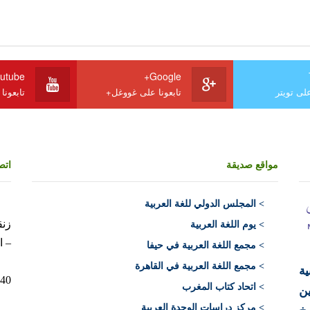
utube
Google+
على تويتر
تابعونا على غووغل+
تابعونا
مواقع صديقة
اتص
>
المجلس الدولي للغة العربية
> يوم اللغة العربية
– ا
> مجمع اللغة العربية في حيفا
> مجمع اللغة العربية في القاهرة
ية
10040 الرباط 
> اتحاد كتاب المغرب
ن
> مركز دراسات الوحدة العربية