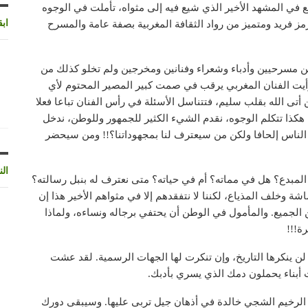
ع في المشهد الأخير الذي شيع فيه إلى مثواه، تأملت في الوجوه
اب
ز فريد ومتميز من رواد الثقافة المغربية بصفة عامة والمسرح
مسرحيين وأدباء وشعراء وفنانين ومخرجين ولم تخلو كذلك من
رأيت الفنان المغربي يرقب في صمت كبير المصير المحتوم لأي
 أتى الله بقلب سليم، فتتناسل الأسئلة في رأس الفنان تباعا فعلا
هكذا تتكلم الوجوه، نقدم الشيء الكثير للجمهور وللوطن، ندخل
ل الناس إلحافا ولكن من سيعترف لنا بمجهوداتنا؟!! ومن سيحضر
الن
المبدع؟ هل في مماته؟ أم في حياته؟ متى نعترف له بنبل رسالته؟
 وخلف المذياع، لكننا لا نتفقدهم إلا في مثواهم الأخير هذا إن
 الجميع. والمأمول في الوطن أن يحتفي برجاله ونساءه، ولماذا
ة!!!
 ينكرها التاريخ، وإن تنكرت لها الجهات الرسمية. لقد عشت
 أبناء يحملون دمك الذي يسري بأدبك.
الرخيم الشجي خالدة في أذهان جيل تربى عليها. وسيبقى دورك