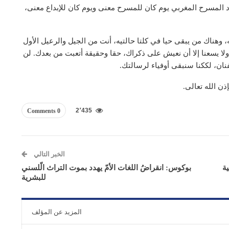
د المسرح المغربي يوم كان للمسرح معنى ويوم كان للإبداع معنى،
 وهناك من يبقى حيا في كلتا حالتيه، أنت من الجيل والرعيل الأول
لا يسعنا إلا أن نعيش على ذكراك، حقا وحقيقة أتعبت من بعدك. لن
ن، لككنا سنبقى أوفياء لرسالتك.
ن الله تعالى.
2٬435
0 Comments
الخبر التالي
ة
بوكوس: انقراضُ اللغات الأمّ يهدد بموت التراث الّلسني
للبشرية
المزيد عن المؤلف