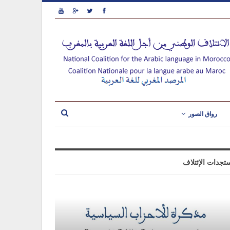
رواق الصور
تجدات الإئتلاف