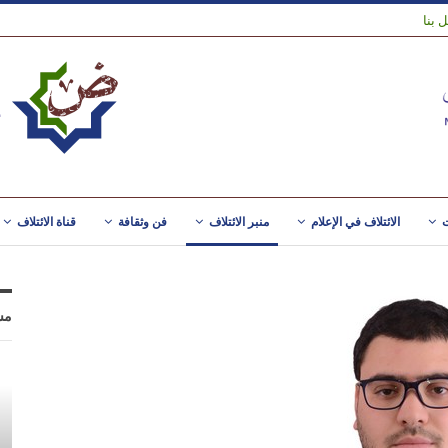
 بنا
ت
الائتلاف في الإعلام
منبر الائتلاف
فن وثقافة
قناة الائتلاف
مس