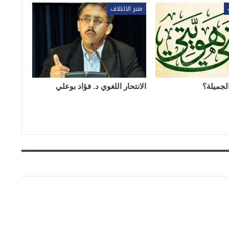
منبر الائتلاف
الجميلة؟
الانتحار اللغوي د. فؤاد بوعلي