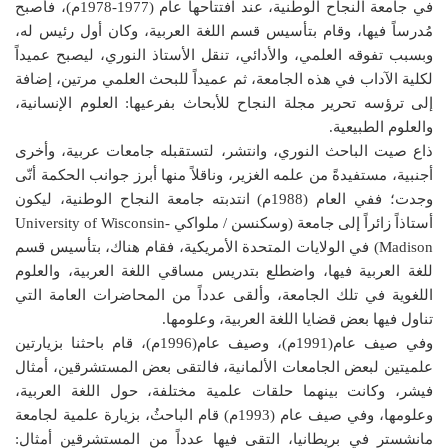
في جامعة النجاح الوطنية، عند افتتاحها عام (1977-1978م)، فأصبح
مُدرساً فيها، وقام بتأسيس قسم اللغة العربية، وكان أول رئيس له،
وبسبب تفوقه العلمي، والأدائي، تنقل الأستاذ النوري، ليصبح عميداً
لكلية الآداب في هذه الجامعة، ثم عميداً للبحث العلمي مرتين، إضافة
إلى ترؤسه تحرير مجلة النجاح للأبحاث بفرعيها: العلوم الإنسانية،
والعلوم الطبيعية.
ذاع صيت الباحث النوري، وانتشر، لتستقبله جامعات عربية، وأخرى
أجنبية، مستفيدةً من علمه الغزير، وناقلاً منها أبرز جوانب الحكمة أنّى
وجدت؛ ففي العام (1988م) انتدبته جامعة النجاح الوطنية، ليكون
أستاذاً زائراً إلى جامعة (وسكنسن / ملواكي University of Wisconsin-
Madison) في الولايات المتحدة الأمريكية، فقام هناك، بتأسيس قسم
للغة العربية فيها، واضطلع بتدريس مساقي اللغة العربية، والعلوم
اللغوية في تلك الجامعة، وألقى عدداً من المحاضرات العامة التي
تناول فيها بعض قضايا اللغة العربية، وعلومها.
وفي صيف عام(1991م)، وصيف عام(1996م)، قام باحثنا بزيارتين
علميتين لبعض الجامعات الألمانية، فالتقى بعض المستشرقين، أمثال
فيشر، وكانت بينهما حلقات علمية مختلفة، حول اللغة العربية،
وعلومها، وفي صيف عام (1993م) قام الباحثُ، بزيارة علمية لجامعة
مانشستر في بريطانيا، التقى فيها عدداً من المستشرقين أمثال: