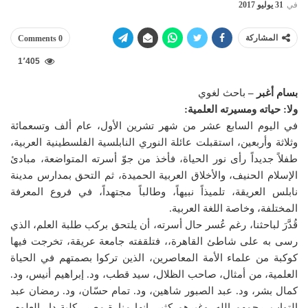
في
31 يوليو 2017
المشاركة
0 Comments
1٬405
بسام أغبر –
باحث لغوي
ولا: حياته ومسيرته العلمية:
في اليوم السابع عشر من شهر تشرين الأول، عام ألف وتسعمائة
وثلاثة وأربعين، استقبلت عائلة النوري النابلسية الفلسطينية العربية،
طفلاً جديداً رأى نور الحياة، فأخذ من جوّ أسرته المتواضعة، مبادئ
الإسلام الحنيف، والأخلاق العربية الحميدة، ثم التحق بمدارس مدينة
نابلس العريقة، تلميذاً نبيهاً، وطالباً مجتهداً، في فروع المعرفة
المختلفة، وخاصة اللغة العربية.
قُدَّرَ لباحثنا، رغم عُسر حال أسرته، أن يلتحق بركب طلبة العلم، الذي
رسى به على شاطئ القاهرة،، فتلقفته جامعة عريقة، تخرجت فيها
كوكبة من علماء الأمة المعاصرين، الذين تركوا بصمتهم في الحياة
العلمية، من أمثال، صاحب الظلال، سيد قطب، ود. إبراهيم أنيس، ود.
كمال بشر، ود. عبد الصبور شاهين، ود. تمام حسّان، ود. رمضان عبد
التواب، رحمهم الله، وغيرهم كثير، إنها منارة مصر، كلية دار العلوم،