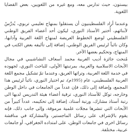
بيستون، حيث تدارس معه، ومع غيره من اللغويين، بعض القضايا
اللغوية.
وعندما أراد الفلسطينيون أن يستقلوا بمنهاج تعليمي تربوي، يُدرَّسُ
لأبنائهم، أُختير الأستاذ النوري، ليكون أحد أعضاء الفريق الوطني
الفلسطيني لوضع الخطوط العريضة لمنهاج اللغة العربية وآدابها،
وكان نائباً لرئيس الفريق الوطني، إضافة إلى تأليفه بعض الكتب في
المنهاج، وتحكيم بعضها الآخر.
مُنحت جائزة أديب العربية محمد أسعاف النشاشيبي في مجال
الأبحاث الاسلامية والعربية، بمرتبتها الأولى، للباحث النوري، لجهوده
في خدمة اللغة العربية، وتراثها العريق، وعندما تمّ تشكيل مجمع اللغة
العربية الفلسطيني، عام (1995م)، تم اختيار النوري، نائباً لرئيس هذا
المجمع، وإضافة إلى ذلك، فإن عدداً من الجامعات في داخل الوطن
وخارجه، توكل للأستاذ النوري، ترقية أعضاء هيئة التدريس لديها الى
رتبة أستاذ مشارك، ورتبة أستاذ، إضافة إلى تحكيمه، عدداً كبيراً من
الأبحاث التي تنشرها مجلات علمية مرموقة، وإلى جانب ذلك، فإنه
يقوم بالإشراف على رسائل الماجستير، والمشاركة في مناقشة
رسائل اخرى في جامعات الوطن، على امتداده الجغرافي، أو جامعات
عربية، مختلفة.