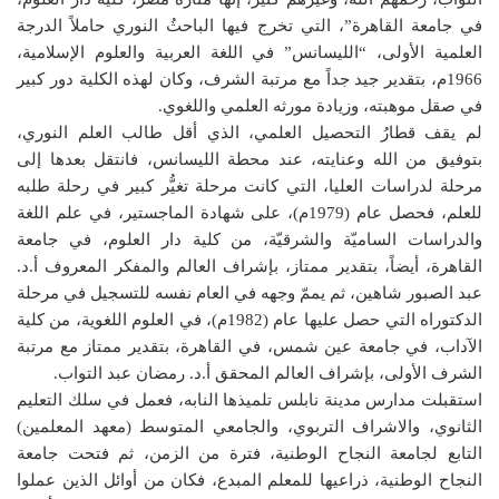
في جامعة القاهرة”، التي تخرج فيها الباحثُ النوري حاملاً الدرجة
العلمية الأولى، “الليسانس” في اللغة العربية والعلوم الإسلامية،
1966م، بتقدير جيد جداً مع مرتبة الشرف، وكان لهذه الكلية دور كبير
في صقل موهبته، وزيادة مورثه العلمي واللغوي.
لم يقف قطارُ التحصيل العلمي، الذي أقل طالب العلم النوري،
بتوفيق من الله وعنايته، عند محطة الليسانس، فانتقل بعدها إلى
مرحلة لدراسات العليا، التي كانت مرحلة تغيُّر كبير في رحلة طلبه
للعلم، فحصل عام (1979م)، على شهادة الماجستير، في علم اللغة
والدراسات الساميّة والشرقيّة، من كلية دار العلوم، في جامعة
القاهرة، أيضاً، بتقدير ممتاز، بإشراف العالم والمفكر المعروف أ.د.
عبد الصبور شاهين، ثم يممّ وجهه في العام نفسه للتسجيل في مرحلة
الدكتوراه التي حصل عليها عام (1982م)، في العلوم اللغوية، من كلية
الآداب، في جامعة عين شمس، في القاهرة، بتقدير ممتاز مع مرتبة
الشرف الأولى، بإشراف العالم المحقق أ.د. رمضان عبد التواب.
استقبلت مدارس مدينة نابلس تلميذها النابه، فعمل في سلك التعليم
الثانوي، والاشراف التربوي، والجامعي المتوسط (معهد المعلمين)
التابع لجامعة النجاح الوطنية، فترة من الزمن، ثم فتحت جامعة
النجاح الوطنية، ذراعيها للمعلم المبدع، فكان من أوائل الذين عملوا