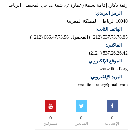
زنقة دكار، إقامة بسمة (عمارة 7)، شقة 2، حي المحيط – الرباط
الرمز البريدي
:
10040 الرباط – المملكة المغربية
الهاتف الثابت
:
537.73.78.85 (212+)
المحمول 666.47.73.56 (212+)
الفاكس
:
537.26.26.42 (+212)
الموقع الإلكتروني
:
www.iitilaf.org
البريد الإلكتروني
:
coalitionarabe@gmail.com
0
0
0
الإعجابات
المتابعين
مشتركين