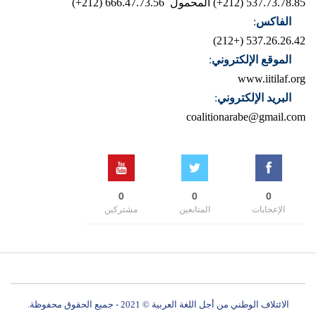
537.73.78.85 (212+)
المحمول 666.47.73.56 (212+)
الفاكس
:
537.26.26.42 (+212)
الموقع الإلكتروني
:
www.iitilaf.org
البريد الإلكتروني
:
coalitionarabe@gmail.com
0
0
0
الإعجابات
المتابعين
مشتركين
الائتلاف الوطني من أجل اللغة العربية © 2021 - جميع الحقوق محفوظة.