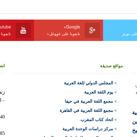
utube
Google+
على تويتر
تابعونا على غووغل+
تابعونا
مواقع صديقة
اتص
>
المجلس الدولي للغة العربية
> يوم اللغة العربية
– ا
> مجمع اللغة العربية في حيفا
> مجمع اللغة العربية في القاهرة
ية
10040 الرباط 
> اتحاد كتاب المغرب
ن
> مركز دراسات الوحدة العربية
يخ
12+)