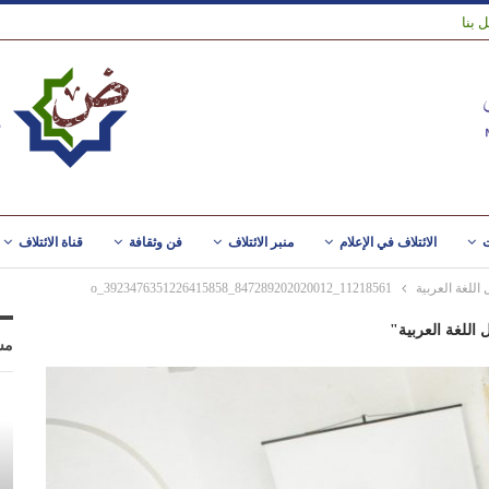
 بنا
ت
الائتلاف في الإعلام
منبر الائتلاف
فن وثقافة
قناة الائتلاف
للغة العربية
11218561_847289202020012_3923476351226415858_o
اللغة العربية"
مس