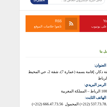
الاشتراك
RSS
Yo
 على يوتيوب
تابعوا خلاصات الموقع
ل بنا
العنوان
:
زنقة دكار، إقامة بسمة (عمارة 7)، شقة 2، حي المحيط
لرباط
الرمز البريدي
:
– المملكة المغربية
الهاتف الثابت
:
537.73.78.85 (2
المحمول 666.47.73.56 (212+)