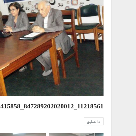
11218561_847289202020012_3923476351226415858_o
السابق