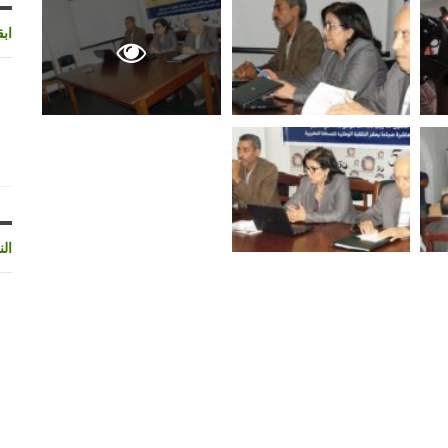
اب
الن