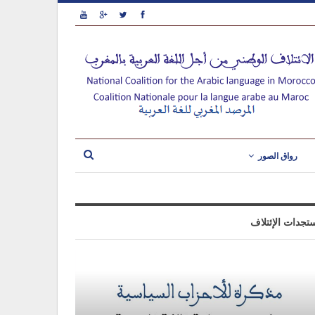
رواق الصور
تجدات الإئتلاف