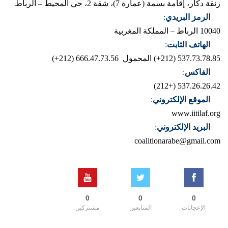
زنقة دكار، إقامة بسمة (عمارة 7)، شقة 2، حي المحيط – الرباط
الرمز البريدي
:
10040 الرباط – المملكة المغربية
الهاتف الثابت
:
537.73.78.85 (212+)
المحمول 666.47.73.56 (212+)
الفاكس
:
537.26.26.42 (+212)
الموقع الإلكتروني
:
www.iitilaf.org
البريد الإلكتروني
:
coalitionarabe@gmail.com
0
0
0
الإعجابات
المتابعين
مشتركين