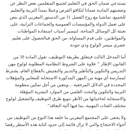
يستدعي ضمان الحق في التعليم لجميع المتعلمين بغض النظر عن
وضعيتهم المادية ضمانا لتكافؤ الفرص وعملا بمبدأ التربية والتعليم
للجميع، تماشيا مع روح الفصل 31 من الدستور المغربي الذي ينص
على تعمل الدولة والمؤسسات العمومية والجماعات الترابية، على
تعبئة كل الوسائل المتاحة، لتيسير أسباب استفادة المواطنات
والمواطنين، على قدم المساواة، من الحق فيالحصول على تعليم
عصري ميسر الولوج وذي جودة.
أما المدخل الثالث فيتعلق بطريقة التوظيف، تقول المادة 38 من
القانون الإطار ” علاوة على الشروط النظامية المطلوبة لولوج مهن
التدريس والتكوين والتأطير والتدبير والتفتيش بالقطاع العام، يشترط
لممارسة أي مهنة من المهن المذكورة الاستجابة للمعايير والمؤهلات
المحددة في الدلائل المرجعية …ويتعين من أجل تمكين منظومة
التربية والتكوين والبحث العلمي من الموارد البشرية المؤهلة
والاستجابة لحاجياتها من الأطر تنويع طرق التوظيف والتشغيل لولوج
مختلف الفئات المهنية، بما فيها آلية التعاقد”
ولا يخفى على المجتمع المغربي ما خلفه هذا النوع من التوظيف من
أجواء الاحتجاج والتي لا تزال قائمة إلى حدود كتابة هذه الأسطر رفضا