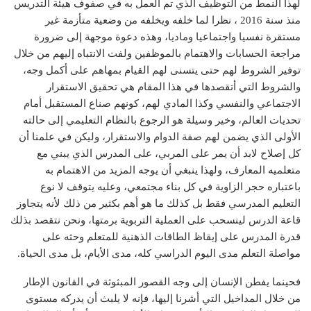
لهذا النمط من التوظيف الذي تم العمل به في صفوف هيئة التدريس
منذ سنة 2016 ، نظرا لما خلفه ويخلفه من وضعية متأزمة غير
مستقرة نفسيا واجتماعيا وماديا، وهذه دعوة موجهة إلى ضرورة
مراجعة الحسابات والاهتمام بالموظفين ولفت الانتباه إليهم من خلال
توفير الشروط لهم حتى يتسنى لهم القيام بمهاهم على أكمل وجه،
والشروط التي أتقصدها في هذا المقام هي تحقيق الاستقرار
الاجتماعي والنفسي وكذا المادي لهم، كونهم صناع المستقبل أمام
تحديات العالم، وخير وسيلة هو الرجوع بالنظام التعليمي إلى حالته
الأولى الذي يضمن لهم صفة الدوام والاستقرار، وليكن في علمنا أن
كل إصلاح لابد أن يمر على المربي، على المدرس الذي يبني مع
متعلميه المعارف، ولهذا ينبغي أن يوجه المزيد من الاهتمام به
باعتباره حجر الزاوية في كل بناء مجتمعي، وعليه يتوقف لا نوع
التعليم المدرسي فقط بل كذلك ما هو أهم بكثير من ذلك لأنه يتجاوز
قاعة الدرس لينسحب على العملية التربوية برمتها، ونحن نتقصد بذلك
قدرة المدرس على إيقاظ الطاقات الذهنية للمتعلم وحثه على
مواصلة التعلم مدى اليوم الدراسي كله، مدى الأيام، بل مدى الحياة.
فحينما يفطن الإنسان إلى وجه القصور المبثوثة في القانون الإطار
من خلال المداخيل التي أشرنا إليها، فإنه لا يلبث أن يدركه مستوى