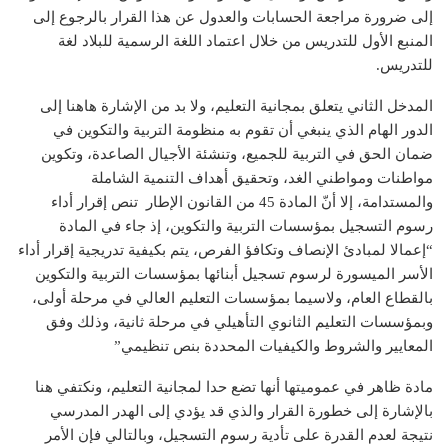
إلى ضرورة مراجعة الحسابات والعدول عن هذا القرار بالرجوع إلى
المنبع الأول للتدريس من خلال اعتماد اللغة الرسمية للبلاد لغة
للتدريس.
المدخل الثاني يتعلق بمجانية التعليم، ولا بد من الإشارة هاهنا إلى
الدور الهام الذي ينبغي أن تقوم به منظومة التربية والتكوين في
ضمان الحق في التربية للجميع، وتنشئة الأجيال الصاعدة، وتكوين
مواطنات ومواطني الغد، وتحقيق أهداف التنمية الشاملة
والمستدامة، إلا أنّ المادة 45 من القانون الإطار تنص إقرار أداء
رسوم التسجيل بمؤسسات التربية والتكوين، إذ جاء في المادة
“إعمالا لمبادئ الإنصاف وتكافؤ الفرص، يتم بكيفية تدريجية إقرار أداء
الأسر الميسورة لرسوم تسجيل أبنائها بمؤسسات التربية والتكوين
بالقطاع العام، ولاسيما بمؤسسات التعليم العالي في مرحلة أولى،
وبمؤسسات التعليم الثانوي التأهيلي في مرحلة ثانية، وذلك وفق
المعايير والشروط والكيفيات المحددة بنص تنظيمي”
مادة ظاهر في عموميتها أنها تضع حدا لمجانية التعليم، ونكتفي هنا
بالإشارة إلى خطورة القرار والذي قد يؤدي إلى الهدر المدرسي
نتيجة لعدم القدرة على تأدية رسوم التسجيل، وبالتالي فإن الأمر