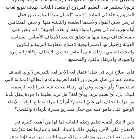
تربويا يستثمر في التعليم المزدوج أو متعدد اللغات، بهدف تنويع لغات
التدريس، جاء في المادة 31 منه “إعمال مبدأ التناوب من خلال
تدريس بعض المواد ولاسيما العلمية والتقنية منها أو بعض المضامين
أوالمجزوءات في بعض المواد بلغة أو لغات أجنبية”، كما ينص على
جملة أهداف يهمنا منها ما يتعلق بتحديد الأهداف الأساس لسياسة
الدولة واختياراتها الاستراتيجية لإصلاح منظومة التربية والتكوين
والبحث العلمي، وذلك على أساس تحقيق الإنصاف وتكافؤ الفرص،
والجودة، والارتقاء بالفرد والمجتمع.
فأي إصلاح نريد في ظل اعتماد لغة الآخر لغة للتدريس؟ وأي إنصاف
نبحث عنه في ظل تقزيم دور اللغة العربية وعدم إعطائها المكانة التي
تستحقها؟ وأي جودة، وعن أي ارتقاء نبحث عنه بغير اللغة الرسمية
للبلاد، بل، أيّ تعليم نريد، وبأيّ لغة؟ هل نريد تعليما ذا جودة ينقل بلدنا
من درك التخلف إلى عِلِيّ التقدم؟ أم أنّ المراد تقطيع الوقت، لإبقاء
الوضع على ماهو عليه من خلال مشاريع منذرة للرداءة والفشل؟
نحن لا ننكر أهمية تعليم وتعلم اللغات لما لها من أهمية كبيرة في
الانفتاح على الآخر، ويكون ذلك باعتماد اللغة باعتبارها لغة مُدَرَّسَة
وليس لغة للتدريس، وشتان بين الأولى والثانية، ومن ثمة فإننا ندعو