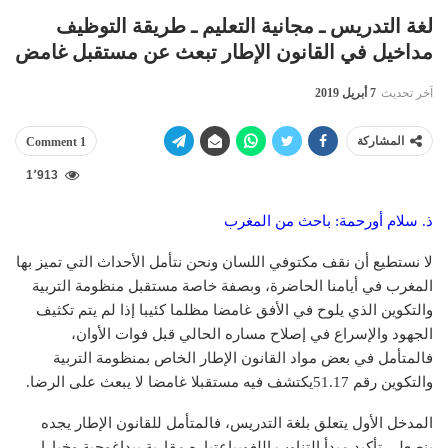
لغة التدريس ـ مجانية التعليم ـ طريقة التوظيف
مداخيل في القانون الإطار تبعث عن مستقبل غامض
آخر تحديث
7 أبريل 2019
المشاركة
1 Comment
1٬913
ذ. سلام أورحمة: باحث من المغرب
لا نستطيع أن نقف مكتوفي اللسان ونحن نتأمل الأحداث التي تميز بها
المغرب في أيامنا الحاضرة، وبصفة خاصة مستقبل منظومة التربية
والتكوين الذي يلوح في الأفق غامضا مظلما كئيبا إذا لم يتم تكثيف
الجهود والإسراع في إصلاح مساره الحالي قبل فوات الأوان،
فالمتأمل في بعض مواد القانون الإطار الخاص بمنظومة التربية
والتكوين رقم 51.17يكتشف فيه مستقبلا غامضا لا يبعث على الرضا.
المدخل الأول يتعلق بلغة التدريس، فالمتأمل للقانون الإطار يجده
ينصعلى تأكيد مبدأ التناوب اللغويباعتباره مقاربة بيداغوجية وخيارا