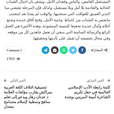
المستقبل الغامض، واليأس وفقدان الأمل، ويشعر بأن أجيال الشباب
الحالية والقادمة بلا أمل وبلا مستقبل، ولذلك فإن المرحلة تقتضي منا
التدبر العميق للعواقب التي سنجنيها، والوقت لم يفتنا بعد لنتجنب
مايحس به الشباب من إحباط وخيبة الأمل، وفتح آفاق جديدة وصنع
أحلام وآمال جديدة تحقيقا للتنمية المنشودة، وهذه الأخيرة هي العمل
الرائع والرسالة السامية التي ينبغي أن نعمل جاهدين كل من موقعه
وفي مجال تخصصه أن نعمل على تأديتها وتحقيقها.
المشاركة
1 Comment
1٬913
الخبر السابق
الخبر التالي
كلمة رابطة الأدب الإسلامي
تنسيقية ائتلاف اللغة العربية
العالمية في حفل تكريم
بمراكش يقارب مؤلفات العلامة
الشاعرة أمينة المريني بوجدة
د عدنان زهار ويدعو إلى تعلم
مناهج وسطية لإسلام متسامح
معتدل