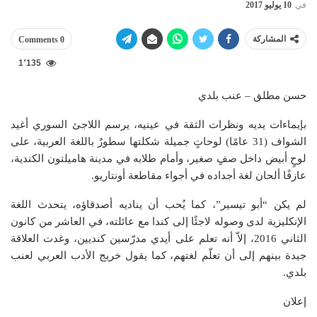
في
10 يوليو 2017
المشاركة
0 Comments
1٬135
حسن مطلق – عنب بلدي
بإيماءات يديه ونظرات الثقة في عينيه، يرسم اللاجئ السوري أغيد
الشواف (31 عامًا) لوحاتٍ جميلة شكلتها سطورٌ باللغة العربية، على
لوحٍ أبيض داخل صفٍ صغير، وأمام طلابه في مدينة هاميلتون الكندية،
عازفًا ألحان لغة أجداده في أجواء مقاطعة أونتاريو.
لم يكن “أبو تيسير”، كما يُحب أن يناديه أصدقاؤه، يتحدث اللغة
الإنكليزية لدى وصوله لاجئًا إلى كندا مع عائلته، في العاشر من كانون
الثاني 2016، إلاّ أنه تعلم على أيدي مدرّسين كنديين، وغدت العلاقة
جيدة بينهم إلى أن تعلّم لغتهم، كما يقول خريج الأدب العربي لعنب
بلدي.
إعلان