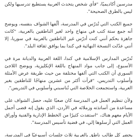
مدرسين أكاديميًا، “فأي شخص يتحدث العربية يستطيع تدرسيها ولكن
ليس بالطرق الصحيحة”.
جميع الكتب التي تُدرّس في المدرسة، ألّفها الشواف بنفسه، ويوضح
أنه جمع ستة كتب في منهاج واحد لغير الناطقين بالعربية، “كانت
جاهزة بحكم أنني كنت أدرّس غير الناطقين بالعربية في سوريا، إلا
أنني عدّلت النسخة النهائية في كندا بما يوافق ثقافة البلد”.
تُدرّس المدارس الإسلامية في كندا، اللغة العربية والديانة مرة في
الأسبوع، إلى جانب مواد المنهاج باللغة الإنكليزية، ويوضح اللاجئ
السوري أن الكتب التي ألفها مختلفة من حيث طريقة عرض الأمثلة
وأسلوب التدريس، “قرأت أكثر من عشرين منهاجًا للناطقين بغير
العربية، واستجمعت الخلاصة التي تُناسبني وأسلوبي في التدريس”.
ولأن تنظيم العمل في المدرسة كان صعبًا عليه، حصل الشواف على
مساعدة من أساتذته وزملائه في الأردن، الذي يقول إنه قضى أجمل
الأيام معهم هناك، “استفدت كثيرًا من الخطط الإدارية والفنية وأوراق
العمل التي أرسلوها إلي، في قضية تأسيس المدرسة”.
يحضر كل طالبٍ ناطق بالعربية ثلاث جلسات أسبوعيًا في المدرسة،