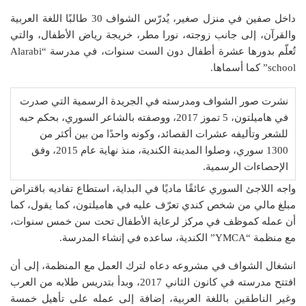
داخل صفين في منزل صغير، يُدرّس الشواف 30 طالبًا اللغة العربية
والقرآن، إلى جانب زوجته، نورا مطر، خريجة رياض الأطفال، والتي
تُعلّم بدورها عشرة أطفال دون الست سنوات، في مدرسة “Alarabi
school” كما أسماها.
نشرت صور الشواف ومدرسته في الجريدة الرسمية التي صدرت
في هاميلتون، 5 تموز 2017، ووصفته بالشاعر السوري، بحكم حبه
للشعر وتأليفه عشرات القصائد، وكونه واحدًا من بين أكثر من
1300 سوري، وصلوا المدينة الكندية، منذ نهاية عام 2015، وفق
الإحصاءات الرسمية.
واجه اللاجئ السوري عائقًا ماديًا في البداية، استطاع تفاديه باقتراض
مبلغ مالي من شخص كندي تعرّف عليه في هاميلتون، كما يقول، كما
أن عمله كموظف في مركز لرعاية الأطفال تحت سن خمس سنوات،
مع منظمة “YMCA” الكندية، ساعده في إنشاء المدرسة.
انشغال الشواف في مشروعه دعاه لترك العمل مع المنظمة، إلى أن
افتتح مدرسته في كانون الثاني 2017، وبدأ بتدريس طلابه من العرب
وغير الناطقين باللغة العربية، إضافة إلى عمله على تأهيل خمسة