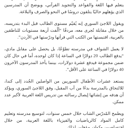
يتعلم فيها اللغة والقواعد والتجويد القرآني، ويوضح أن المدرسين
الذي يؤهلهم حاليًا يتلقون دروسًا في النحو والصرف والبلاغة.
ويقول اللاجئ السوري إنه يُقيّم مستوى الطالب قبل البدء بتدريسه،
من خلال مقابلة تُجرى معه، مردفًا “ألّفت أربعة مستويات للناطقين
بالعربية، اقتبستها من الكتب التي قرأتها ودرّستها في الأردن”.
لا يعمل الشواف في مدرسته تطوّعًا، بل يحصل على مقابل مادي،
“يدفع الطالب 20 دولارًا في الساعة إذا كان لوحده، أما في حال كان
ضمن مجموعة فيدفع عشرة دولارات، بينما يأخذ المدرسون الآخرون
40 دولارًا في الساعة على الأقل”.
يستعد عشرات الأطفال السوريين من الواصلين الجُدد إلى كندا،
للالتحاق بالمدرسة بدءًا من آب المقبل، وفق اللاجئ السوري، ويؤكد
أن هدفه من إنشائها إيصال رسالته من تدريس اللغة العربية لأكبر عدد
ممكن.
ويطمح المُدرّس الشاب خلال خمس سنوات، لتوسيع مدرسته وتعليم
كامل المواد كالرياضيات والفيزياء باللغة العربية، من خلال
اختصاصيين وكوادر مؤهلين لذلك.