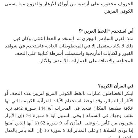
الحروف محفورة على أرضية من أوراق الأزهار والفروع مما يسمى
الكوفي المزهر.
أين استخدم “الخط العربي”؟
منذ القرن السادس الهجري تم استخدام الخط الثلثي، وكان قبل
ذلك لا يكاد يستعمل إلا في المخطوطات العادية فاستخدم في شواهد
القبور والكتابات التأريخية واستعملت أشرطة كتابية على التحف
المختلفة، بالاضافة على العمارات، الأسقف والأثار.
في القرأن الكريم؟
ابتكر الخطاطون عبارات بالخط الكوفي المربع لتزيين هذه التحف أو
الآثار أو العمائر، وقد لوحظ استخدام الآيات القرآنية الكريمة التي لها
علاقة بطبيعة المكان فنجد في المحراب آية 144 سورة 2(قد نرى
تقلب وجهك في السماء..) وفي السبيل آية 5 سورة 76 (إن الأبرار
يشربون من كأس..) وعلى المآذن آية 9 سورة 62 (يا أيها الذين أمنوا
إذا نودى للصلاة..) وعلى المنابر آية 9 سورة 16 (إن الله يأمر بالعدل
والإحسان…)