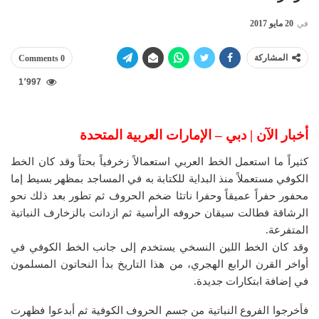
في
20 مايو 2017
المشاركة
0 Comments
1٬997
أخبار الآن | دبي – الإمارات العربية المتحدة
كثيراً ما استعمل الخط العربي استعمالاً زخرفياً بحتاً وقد كان الخط
الكوفي مستعملاً منذ البداية للكتابة به في المساجد بمظهر بسيط إما
محفور حفراً عميقاً وحفرا ناتئا ضخم الحروف ثم تطور بعد ذلك نحو
الرشاقة فطالت سيقان حروفه الرأسية ثم ازدانت بالزخارف النباتية
المتفرعة.
وقد كان الخط اللين النسخي يستخدم إلى جانب الخط الكوفي في
أواخر القرن الرابع الهجري، من هذا التاريخ بدأ النحاتون المسلمون
في إضافة ابتكارات جديدة.
فأخرجوا الفروع النباتية من جسم الحروف الكوفية ثم أبدعوا فظهرت