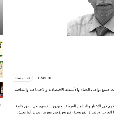
1٬734
0 Comments
جميع نواحي الحياة والأنشطة الاقتصادية والاجتماعية والثقافية،
هم في الأخبار والبرامج العربية، يجهدون أنفسهم في نطق كلمة
نجليزية (فايرس = Virus) في مشرقنا العربي وبالنبرة الفرنسية (فيريس) في مغربنا، تدرك أننا نعيش