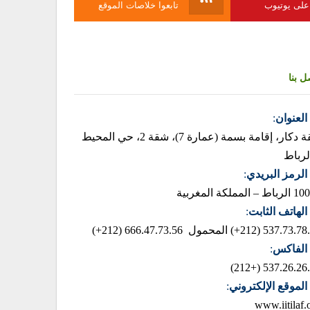
 على يوتيوب
تابعوا خلاصات الموقع
ل بنا
العنوان
:
زنقة دكار، إقامة بسمة (عمارة 7)، شقة 2، حي المحيط
لرباط
الرمز البريدي
:
– المملكة المغربية
الهاتف الثابت
:
537.73.78.85 (2
المحمول 666.47.73.56 (212+)
الفاكس
:
537.26.26.42 (+
الموقع الإلكتروني
:
www.iitilaf.