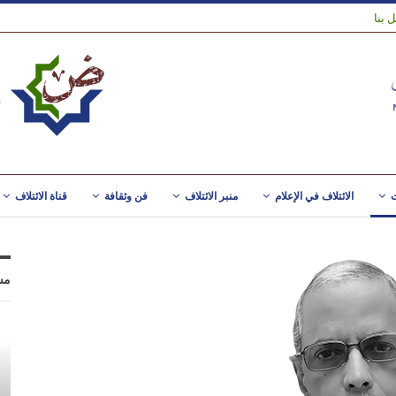
 بنا
ت
الائتلاف في الإعلام
منبر الائتلاف
فن وثقافة
قناة الائتلاف
مس