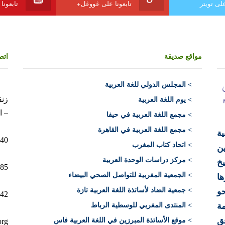
على تويتر
تابعونا على غووغل+
تابعونا
مواقع صديقة
اتص
>
المجلس الدولي للغة العربية
> يوم اللغة العربية
– ا
> مجمع اللغة العربية في حيفا
> مجمع اللغة العربية في القاهرة
ية
10040 الرباط 
> اتحاد كتاب المغرب
ن
> مركز دراسات الوحدة العربية
يخ
12+)
> الجمعية المغربية للتواصل الصحي البيضاء
ها
> جمعية الضاد لأساتذة اللغة العربية تازة
حو
212)
ة
> المنتدى المغربي للوسطية الرباط
فق
> موقع الأساتذة المبرزين في اللغة العربية فاس
org