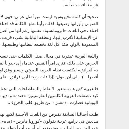
غربة ثقافية حقيقية.
صحيح أن كلمة «فيروس» ليست من أصل عربي، فهي لاتينية 
الصوتي وأوزانها وصيغها، لذلك رأينا نطق الكلمة قد اختلف
اختلف في اللغات «الرومانسية» نفسها رغم أنها من أصل لا
عن الإسبانية الأقرب إليها، وتنطقه اليابانية بشيء قر
الممدودة بالواو، هكذا كل لغة تخضعه لنظامها وطبيعتها.
واللغة العربية عبقرية في مجال صقل الكلمات حتى تنسجم
الحرص على ذلك، فنرى امرأ القيس عندما رأى حيواناً لم 
بـ«الفرانق» ليكتسب نظام العربية الصوتي ويسير وفق أو
أقصرا…).. إلى أن يقول: (إذا قلت روحنا أرن فرانق.. على ج
فالعربية كغيرها، تستعير الألفاظ والمططلحات التي تحتاج إ
كيف صقلت العربية الكلمتين الفارسيتين «خنده» و«ديب
اليونانية فصارت «دمقس» عن طريق قلب الحروف.
ظلت أجيالنا السابقة تقترض من اللغات الأجنبية لكنها ت
عهد المذيعين الحاليين وضيوفهم لم أسمع أحداً ينطق «فير