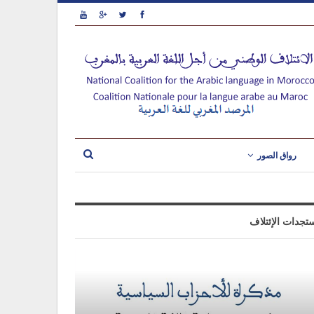
رواق الصور
تجدات الإئتلاف