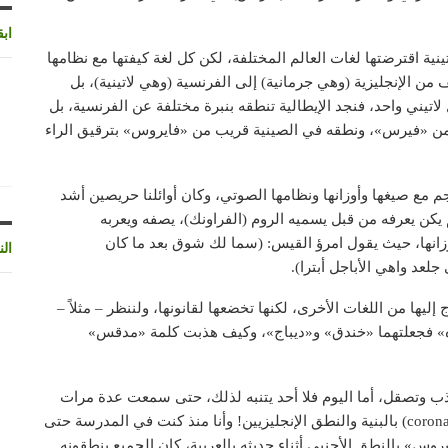
اب
اقترضتها لغات العالم المختلفة، لكن كل لغة كيفتها مع نظامها
 من الإنجليزية (وهي جرمانية) إلى الفرنسية (وهي لاتينية)، بل
تيني واحد، فنجد الإيطالية تنطقه بنبرة مختلفة عن الفرنسية، بل
يب من «فيرس»، ونطقه في الصينية قريب من «فايروس» بترقيق الراء
 مع صيغها وأوزانها ونظامها الصوتي، وكان أوائلنا حريصين أشد
يكن يعرفه من قبل يسميه الروم (الفراونك)، يصفه ويعربه
زانها، حيث يقول امرؤ القيس: (سما لك شوق بعد ما كان
الن
لعد واهي الأباجل أبترا).
ليها من اللغات الأخرى، لكنها تخضعها لقانونها، ولننظر – مثلاً –
اه» فجعلتهما «خندق» و«ديباج»، وكيف هذبت كلمة «مدقس»
هذب وتصقل، أما اليوم فلا أحد يتنبه لذلك، حتى سمعت عدة مرات
مذيعين في برامج عربية يقولون «كورونا فايرس» (corona virus) بالبنية والنطق الإنجليزيين! وأنا منذ كنت في المدرسة حتى
وس» بالنطق الأجنبي أثناء حديثه بالعربية، كان الجميع ينطقونه