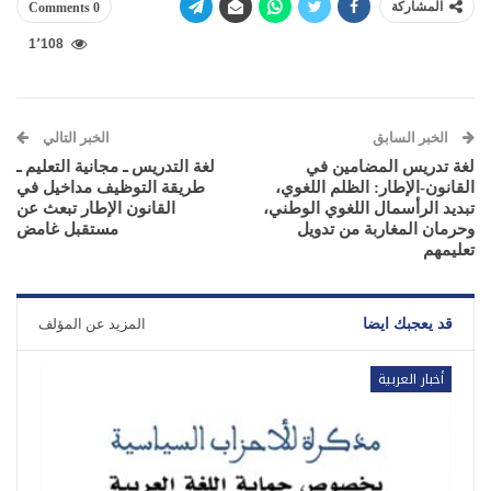
المشاركة
0 Comments
1٬108
الخبر السابق
الخبر التالي
لغة تدريس المضامين في
لغة التدريس ـ مجانية التعليم ـ
القانون-الإطار: الظلم اللغوي،
طريقة التوظيف مداخيل في
تبديد الرأسمال اللغوي الوطني،
القانون الإطار تبعث عن
وحرمان المغاربة من تدويل
مستقبل غامض
تعليمهم
قد يعجبك ايضا
المزيد عن المؤلف
أخبار العربية