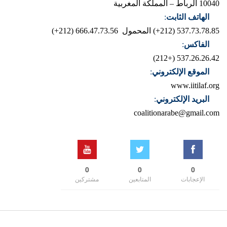
10040 الرباط – المملكة المغربية
الهاتف الثابت
:
537.73.78.85 (212+)
المحمول 666.47.73.56 (212+)
الفاكس
:
537.26.26.42 (+212)
الموقع الإلكتروني
:
www.iitilaf.org
البريد الإلكتروني
:
coalitionarabe@gmail.com
0
0
0
الإعجابات
المتابعين
مشتركين