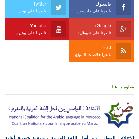
فايسبوك
Twitter
تابعونا على فايسبوك
تابعونا على تويتر
Youtube
Google+
تابعونا على غووغل+
تابعونا على يوتيوب
RSS
تابعوا خلاصات الموقع
معلومات عنا
الائتلاف الوطني من أجل اللغة العربية منسقية شعبية أهلية