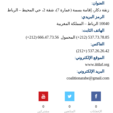
العنوان
:
زنقة دكار، إقامة بسمة (عمارة 7)، شقة 2، حي المحيط – الرباط
الرمز البريدي
:
10040 الرباط – المملكة المغربية
الهاتف الثابت
:
537.73.78.85 (212+)
المحمول 666.47.73.56 (212+)
الفاكس
:
537.26.26.42 (+212)
الموقع الإلكتروني
:
www.iitilaf.org
البريد الإلكتروني
:
coalitionarabe@gmail.com
0
0
0
الإعجابات
المتابعين
مشتركين