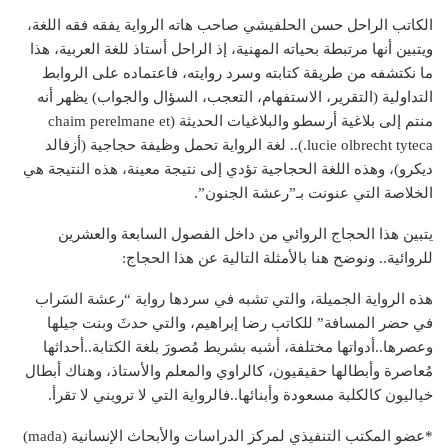
الكاتب الراحل حسن الحلفيشي صاحب هاته الرواية يفقه فقه اللغة،
ويتبين أنها مرتبطة بحياته المهنية، إذ الراحل أستاذ للغة العربية، هذا
ما نكتشفه من طريقة كتابته وسرد روايته، فاعتماده على الروابط
التداولية (التقرير، الاستفهام، التعجب، السؤال والجواب) يظهر أنه
منتم إلى بلاغية أرسطو والبلاغيات الحديثة (chaim perelmane et
lucie olbrecht tyteca.).. لغة الرواية تحمل وظيفة حجاجية (أزفالد
ديكرو)، وهذه اللغة الحجاجية تؤدي إلى نتيجة معينة، هذه النتيجة هي
الخلاصة التي عنونت بـ”رعشة الجنون”.
يتبين هذا الحجاج الروائي من داخل الفصول السابعة والعشرين
للروائية.. ونوضح هنا بالأمثلة التالية عن هذا الحجاج:
هذه الرواية الجميلة، والتي تشبه في سردها رواية “رعشة السَراب
في حضر المسافة” للكاتب رضا إبراهيم، والتي حدثَ وبنت جيلها
وعصرها..أدواتها مختلفة، أشبه بشريط مُصورَ بلغة الكتابة..أحداثها
مُعاصرة وأبطالها حقيقيون، كالراوي والمعلم والأستاذ، وهناك أبطال
خياليون كالكلبة مسعودة وأبنائها..فالرواية التي لا ترويني لا تقرأ.
*عضو المكتب التنفيذي لمركز الدراسات والأبحاث الإنسانية (mada)