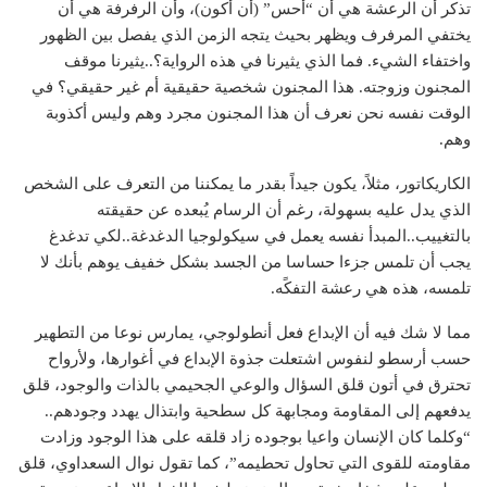
تذكر أن الرعشة هي أن “أحس” (أن أكون)، وأن الرفرفة هي أن
يختفي المرفرف ويظهر بحيث يتجه الزمن الذي يفصل بين الظهور
واختفاء الشيء. فما الذي يثيرنا في هذه الرواية؟..يثيرنا موقف
المجنون وزوجته. هذا المجنون شخصية حقيقية أم غير حقيقي؟ في
الوقت نفسه نحن نعرف أن هذا المجنون مجرد وهم وليس أكذوبة
وهم.
الكاريكاتور، مثلاً، يكون جيداً بقدر ما يمكننا من التعرف على الشخص
الذي يدل عليه بسهولة، رغم أن الرسام يُبعده عن حقيقته
بالتغييب..المبدأ نفسه يعمل في سيكولوجيا الدغدغة..لكي تدغدغ
يجب أن تلمس جزءا حساسا من الجسد بشكل خفيف يوهم بأنك لا
تلمسه، هذه هي رعشة التفكًه.
مما لا شك فيه أن الإبداع فعل أنطولوجي، يمارس نوعا من التطهير
حسب أرسطو لنفوس اشتعلت جذوة الإبداع في أغوارها، ولأرواح
تحترق في أتون قلق السؤال والوعي الجحيمي بالذات والوجود، قلق
يدفعهم إلى المقاومة ومجابهة كل سطحية وابتذال يهدد وجودهم..
“وكلما كان الإنسان واعيا بوجوده زاد قلقه على هذا الوجود وزادت
مقاومته للقوى التي تحاول تحطيمه”، كما تقول نوال السعداوي، قلق