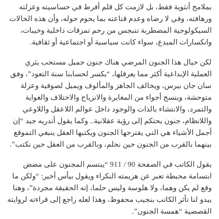
بملامح أنثوية فقط، بل لازمت كل قلم أفرط في حساسيته وعزلته
ورهافته، وفي لا رضاه وعدم قناعته بما يحوم حوله، وأن هذه الحالات
السيكولوجية المضطربة تنبجس من رحم تمزقات داخلية وخيبات،
وانكسارات المبدع، سواء كانت سياسية أو اجتماعية أو ثقافية.
لكن حيال هذا الجنون المرضي هناك جنون جميل مستحب يثري
العملية الإبداعية أكثر مما يعرقلها، “يكسر لحسابنا سنة التعود”، وفق
سان جان بيرس، ويخالف الجاهز والمألوف ويميل لصوفية وعزلة
متوحشة، وينسج أجواء من المغايرة والانزياح والاختلاف والغواية
والتمرد، والانتشاء بالذات والوجود داخل عوالم اللاعقل واللاوعي
واللانظام، جنون يحتكم إلى رؤية عقلانية.. وكما يقول أندريه جيد “إن
أجمل الأشياء هي التي يقترحها الجنون ويكتبها العقل ينبغي التموقع
بينهما بالقرب من الجنون حين نحلم، وبالقرب من العقل حين نكتب”.
يقول الكاتب في الصفحة 90 / 911 “يبتسم المجنون على مضض
ابتسامة محبطة تعبر عن هزيمته النكراء ويقول بيأس أخير: “ولكن ما
وقع لم يكن وهما، ولا هلوسة وليس حلما، إنه الحقيقة مجردة”، وهنا
يبدو لنا تأثر الكاتب بنجيب محفوظ، وهذا لعله راجع إلى قراءته لروايته
القصصية “همسة الجنون”.