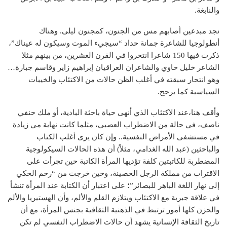
والنابغة.
نجد مبدعين أصابهم مس من الجنون، كمجنون ليلى. وهناك
أنطولوجيا للشاعرة جمانة حداد “سيجيء الموت وسيكون له عيناك”،
ذكرت فيها 150 شاعرا انتحروا في القرن العشرين، من بينهم مثلا
الشاعر خليل حاوي والشاعران العراقيان إبراهيم زاير وقاسم جبارة…
وهو انتحار سبقته في أغلب الظن حالات من الاكتئاب والخيبات
السياسية كما يرجح.
وأقف هنا،عند الاكتئاب الذي أنهى حياة باحثة البادية، أو ملك حنفي
ناصف، في حالة من الاضطراب العصبي، مثلما كانت نهاية مي زيادة
في مستشفى الأمراض النفسية.. وإن كان يرى أغلب الكتاب
والباحثين (عبد الله الغدامي، مثلاً) أن هذه الحالات السيكولوجية
المضطربة للكاتبتين كلفة تؤديها المرأة الكاتبة حين تجرأت على
الاقتراب من مملكة الرجل الحصينة، وحين خرجت من “رحم الحكي
إلى نهار اللغة الباهر للبصائر”؛ على اعتبار أن الكتابة عند المرأة تنشأ
في علاقة جبرية مع الاكتئاب ويتلازم القلم والألم، وأن الهستيريا والألم
والحزن كلها أمور ترتبط في الذهنية الثقافية بجنس المرأة، مع أن
تاريخ الثقافة الإنسانية يشهد أن حالات الاضطراب النفسي لم تكن