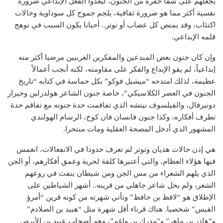
يجعلهم على شفا حفرة من الجنون، ليغدوا الفعل الإبداعي ضرورة
نفسية أكثر مما هو ضرورة ثقافية، يلجم جموح كل سوداوية وحالات
اكتئاب، وقد يمتص كل عصاب أو توتر.. أحيانا يكون السبب في توهج
قلمه الإبداعي.
وإن كان جنون بعض المبدعين والمفكرين الغربيين مرضيا أكثر منه
إبداعياً، لم يقو الإبداع والفكر على مقاومته، لكنه أنجب أعمالاً
عظيمة، لذلك امتدحه “ميشيل فوكو” بكل حماسة في كتابه “تاريخ
الجنون في العصر الكلاسيكي”، خاصة جنون الشاعر هولدرلين وجيرار
دونيرفال، والفيلسوف نيتشه الذي تفاقمت حدة جنونه مع تفاقم حدة
تطرف أفكاره، وكذا جنون فانسان فان كوخ، الرسام الهولندي
المشهور الذي أدخل المصحة العقلية ومات منتحرا.
هي إذن حالات هذيان وتوتر لم تعرف حدودا في الانفعالات، انغمس
فيها هؤلاء العظام، والتي أعتبرها كلفة لحرية وعمق أفكارهم، أو الجن
الذي يلهم الشعراء من مس الجن ومن شيطان ينفث في روعهم
الشعر، ولم يخل شاعر جاهلي من قرينه.. أشهر الشياطين على
الإطلاق هو “لافظ بن حافظ” وتأتي شهرته من كونه قرين “أمرؤ
القيس” شخصيا. هناك قرناء أقل شهرة مثل “هبيد بن الصلادم”
و”هاذز بن ماهر” و”مدرك بن واغم”، وهم أصحاب عبيد بن الأبرص