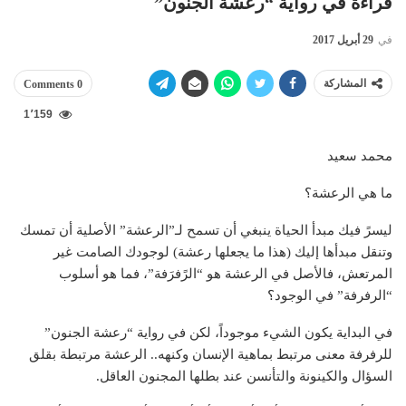
قراءة في رواية “رعشة الجنون”
في
29 أبريل 2017
المشاركة
0 Comments
1٬159
محمد سعيد
ما هي الرعشة؟
ليسرً فيك مبدأ الحياة ينبغي أن تسمح لـ”الرعشة” الأصلية أن تمسك
وتنقل مبدأها إليك (هذا ما يجعلها رعشة) لوجودك الصامت غير
المرتعش، فالأصل في الرعشة هو “الرًفرَفة”، فما هو أسلوب
“الرفرفة” في الوجود؟
في البداية يكون الشيء موجوداً، لكن في رواية “رعشة الجنون”
للرفرفة معنى مرتبط بماهية الإنسان وكنهه.. الرعشة مرتبطة بقلق
السؤال والكينونة والتأنسن عند بطلها المجنون العاقل.