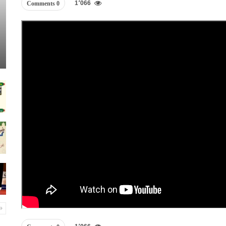
1٬066
0 Comments