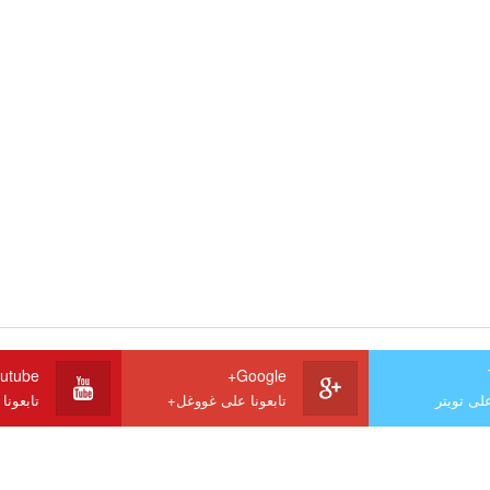
utube
Google+
على تويتر
تابعونا على غووغل+
تابعونا