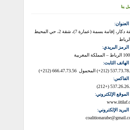
ل بنا
العنوان
:
زنقة دكار، إقامة بسمة (عمارة 7)، شقة 2، حي المحيط
لرباط
الرمز البريدي
:
– المملكة المغربية
الهاتف الثابت
:
537.73.78.85 (2
المحمول 666.47.73.56 (212+)
الفاكس
:
537.26.26.42 (+
الموقع الإلكتروني
:
www.iitilaf.
البريد الإلكتروني
:
coalitionarabe@gmail.