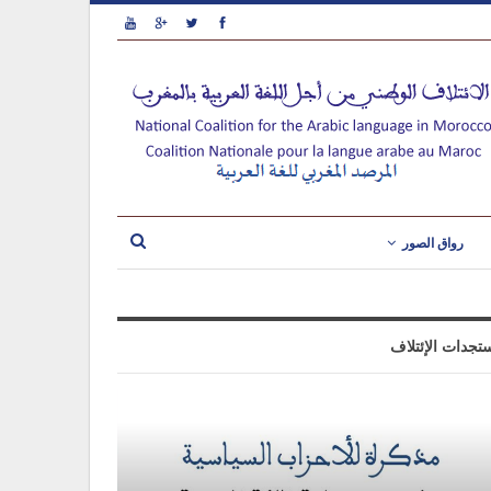
رواق الصور
تجدات الإئتلاف