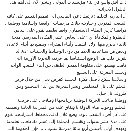
ذات أفق واسع في بناء مؤسسات الدولة . ونشير الآن إلى أهم هذه
الحلول الإجرائية :
أ ـ إجبارية التعليم : ترتبط دعوة الفاسي إلى تعميم التعليم على كافة
الشعب المغربي وإجباريته بثلاث مرجعيات : واقعية وإسلامية ووطنية .
فواقعيا كرس النظام الاستعماري واقعا تعليميا يقوم على أساس
الحظوة والمكافأة أي “على أساس اعتبار المكان المدرسي منحة
للأبناء يحرم منها أولاد الشعب وأبناء الفقراء ، ويتمتع بها أبناء الأعيان
وبعض من يساعدهم الحظ من ذوي الوسائط والحيثيات “62. لذا
يفرض قلب هذا الوضع استئناسا بما عرفته التجربة الأوربية التي
قامت نهضتها على مقاومة التمييز الطبقي بين أبناء الشعب الواحد
وتعميم المعرفة على الجميع .
وإسلاميا يمكن تأصيل فكرة التعميم كفرض ديني من خلال فرض
التعلم على كل المسلمين ونشر المعرفة بين أبناء المجتمع وفق
ظروف كل جيل .
ووطنيا صاغت الحركة الوطنية برنامجها الإصلاحي على فرضية
التعليم ووجوب قيام الدولة بالإنفاق عليه من الميزانية العامة وتعميمه
على كل أفراد الشعب . وقد وضع علال لذلك مخططا استراتيجيا يقوم
على مدة عشر سنوات وتقسيم المملكة إلى عشر مقاطعات تعليمية
وكهدف أولي تأسيس أربع مائة مدرسة سنويا ….. «إن الحكومة التي