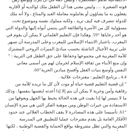
قوته الصغيرة …. وليس معنى هذا أن الطفل ملك لوالديه أو لأقاربه
يفعلون به ما يشاؤون أو يعاملونه معاملة العبد والمتاع ، ولا أنه ملك
للدولة تتصرف فيه كيف تريد ، ولكنه مملوك نفسه وموضوع تحت
مسؤولية كل من الأسرة والطائفة التي ينتمي أبواه إليها والدولة التي
هو أحد رعاياها “59. وهكذا فإن التعليم العلماني لا يمكن أن يقوم في
المغرب، باعتبار الانتماء الإسلامي للمغرب وعلى المدرسة أن تسهر
على تربية الأجيال الناشئة بحسب مبادئ الميراث الروحي المشترك
للأمة المغربية في مجموعها وحفاظا على حق الطفل في التربية : ”
وإن منع الأبناء من ثقافة الإسلام لحرمان لهم من أسمى معاني
النفس وأوسع بنيات العقل وأفسح ميادين الحرية”60.
4.4 ـ برنامج التعليم : مقترحات علالية .
” إن قضية التعليم قضية حياة أو موت لأن كل ما نريده للأمة من
رفاهية وأمن وحرية لا يمكن أن يتم إلا إذا أعدته لنفسها بنفسها . وذلك
ما لا يتيسر لها إذا بقيت في هذه الحالة يحيط بها الجهل ويعوقها من
الاستفادة من خيرات الوطن ومن موهبة الفكر التي هي ميزة الإنسان
“61. تأسيسا على هذه المصادرة لا يقف الخطاب العلالي عند حدود
الأفكار العامة بل يقدم مقترحات عمليا للتطبيق في المدرسة
المغربية والتي تظل مشروطة بواقع الحماية والقضية الوطنية ، لكنها