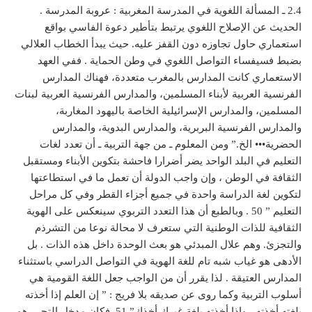
2.4 ـ المسألة اللغوية في المدرسة المغربية : عروبة المدرسة .
الحديث عن الإصلاح اللغوي يرتبط بتأطير دعوة الفاسي بواقع
استعماري حاول تجاوزه دون القفز عليه. حيث يبدأ الخطاب العلالي
بضبط فسيفساء التواصل اللغوي في وطن الحماية . ففي العهد
الاستعماري كانت المدارس بالمغرب متعددة، فهناك المدارس
الفرنسية العربية لأبناء المسلمين، والمدارس الفرنسية العربية لبنات
المسلمين، والمدارس الإسرائيلية الخاصة باليهود المغاربة،
والمدارس الفرنسية البربرية، والمدارس البدوية، والمدارس
الحضرية••• الخ.” ومن المعلوم ـ من جهة التربية ـ أن تعدد لغات
التعليم في البلد الواحد يضر أضرارا فاحشة بتكوين الأبناء ومستقبل
الثقافة في الوطن ، وإن واجب الدولة أن تعمل ما في استطاعتها
لتكوين لغة الدراسة واحدة في جميع أجزاء القطر وفي كل مراحل
التعليم ” 50 . وبالطبع أن هذا التعدد التربوي سينعكس على الهوية
الثقافية للذات الوطنية التي ستعرف لا محالة نوعا من التشرذم
والتجزئ. وهم علال المبدئي هو بعث الوحدة داخل هذه الذات . بل
الأدهى هو غياب شبه تام للغة الهوية في التواصل الدراسي باستثناء
المدارس العتيقة . لذا يقرر أن من الواجب جعل اللغة القومية هي
أسلوب التربية وكما روى عن صديقه بلا فريج : ” إن العلم إذا أخذته
بلغته أخذته ، وإذا أخذته بلغة غيرك أخذك” 51. فكان مدخل التحرر هو