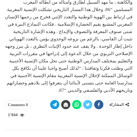
والكاهنة ، ما مهد السبيل لطارق وأمثاله من أبطاله المغرب
المسلمين “86. وخلال هذا المسار التاريخي تشكلت الإنسية المغربية
في ارتباط بين الهوية الوطنية والتعدد الإثني فخرج من رحمها الإنسان
المغربي المشبع بقيم الحضارة الإسلامية . فكانت النماذج النيرة في
شتى صنوف المعرفة والتصوف والإبداع . وهذه الإشارة التاريخية
تثبت أن الفاسي، بالرغم من نزوعه الوحدوي يؤمن بالتعدد الهوياتي
داخل إطار الوحدة . ولا يقف عند حدود الإثبات النظري ، بل يبرز وجهه
الإصلاحي التربوي من خلال الدعوة إلى إدراجها في مقررات التربية
والتعليم بمختلف المدارس الوطنية حتى تحل مكان الإنسية الأجنبية
التي وطئت فكرنا وثقافتنا : “لذلك أصبح واجبا علينا أن نكافح بكل
الوسائل الممكنة لإحلال الإنسية المغربية مقام الإنسية الأجنبية في
مدارسنا العامة حتى يتسنى لأبنائنا أن يتعرفوا إلى بلادهم وحضاراتهم
وتاريخهم الأدبي والفلسفي والديني “87.
المشاركة
0 Comments
1٬944