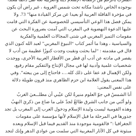
بوجوده الخاص ناشدا مكانه تحت شمس العروبة ، غير راض أن يكون
في مؤخرة القافلة العربية أو بعيدا عن مركز القيادة منها” 73. ولا
يمكن فصل هذا الوعي التأسيسي للخصوصية عن الفكرة التي قامت
عليها الدعوة النهضوية في المغرب التي آمنت بضرورة البحث عن
مقومات التميز المغربي في شتى المجالات العلمية والفكرية
والسياسية ، وهذا ما أثمر كتاب “النبوغ المغربي” لعبد الله كنون الذي
قال في مقدمته : “لما بحثت ونقبت وجدت كنوزًا عظيمة من أدب لا
يقصر في مادته عن أدب أي قطر من الأقطار العربية الأخرى، ووجدت
شخصيات علمية وأدبية لها في مجال الإنتاج والتفكير مقام رفيع،
ولكن الإهمال قد عفا على ذلك كله…، فاحتاج إلى من يبعثه”. وفي
هذا المعنى يقول العلامة ابن حزم الظاهري منذ قرون طويلة دلالة
على نفس المعنى:
أنا الشمسُ في جوّ العلوم منيرةٌ لكن عيْبي أن مطلـــعيَ الغربُ
ولو أنّني من جانب الشرق طالعٌ لجدّ على ما ضاع من ذكريَ النهبُ
وهذه القومية ليست وليدة الإسلام ودخول العرب إلى المغرب بل تجد
جذورها في المرحلة ما قبل الإسلام لأنها مؤسسة على مقومات
الجغرافيا :” فالقومية موجودة منذ القديم فيما قبل الإسلام وبعده
مبثوتة في كل الآثار المغربية التي سلمت من عوادي الدهر وإنك لتجد