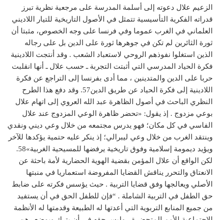
الزعيم علال دعوته إلى أسلمة المدرسة على مرجعية نظرية تبرز
قدراته الفكرية التأسيسية تتمثل في الأصول التاريخية للتيار اللاديني
العلماني في الغرب عموما وفي فرنسا على وجه الخصوص، مثبتا أن
ثورة الثائرين لم تكن في جوهرها ثورة على الدين بل على رجاله
الذين استغلوا نفوذهم الروحي لاستعباد الشعب . وقد أنتجت اللادينية
فكرة الحياد المدرسي التي أثبتت التجربة ـ حسب علال ـ أنها انقلبت
حربا على الدين والمتدينين ، مما أدى بفرنسا إلى التراجع عن فكرة
اللادينية إلى فكرة الحياد عن طريق الدين57. وقد دفع هذا الطرح
النظري الباحث في أصول الظاهرة عبد الله العروي إلى اتهام علال
بوعي مزدوج . إذ يقول: «تحضر ظاهرة الوعي المزدوج عند علال
الفاسي في كل مكان؛ فهو يدرس مجتمعه من خلال وعي ديني ونقدي
وينتقد الغرب من خلال وعي ليبرالي؛ إذ ينكر عليه حتمية يؤكدها للآخر
ويؤيد ديمومة إسلامية وفوق تاريخية يرفضها للمسيحية الغربية»58.
لكن الواقع أن علال المؤمن بقضية الهوية الحضارية لأمة باحثة عن
الانعتاق والتحرر يناقش القضايا المفروضة استعماريا في منبتها
الأصلي ويعالجها وفق قضايا التربية . حيث يؤسس فكرته على ضابط
حق الطفل في التربية الشاملة . “فإن للطفل الحق في أن يستفيد
من جميع المنابع التربوية التي أعدتها له الطبيعة وقدمتها له الأنظمة
الاجتماعية للأمم المتحضرة ، وليس حقه في أن يترك ويوضع رهن