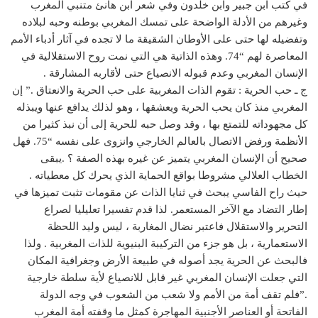
في كتب ابن جبير وابن خلدون وفي شعر ابن هانئ متنبي المغرب
وغيرهم من الأدلة الواضحة على تمسك المغربي بوطنه وحبه لبلاده
وتفضيله لها حتى على الأوطان الشقيقة ما لا تجده في آثار أدباء الأمم
المعاصرة لهم “74. وهذه الذاتية هي التي نمت روح الاستقلالية في
الإنسان المغربي وعدم قبوله الانصياع حتى لأقاربه المشارقة .
ج ـ حب الحرية : تقوم الذات المغربية على حب الحرية والانعتاق .” إن
المغربي منذ كان يحب الحرية ويعشقها ، وهو لذلك يدافع عنها ويبذله
كل مجهوداته للتمتع بها ، وقد وصل حبه للحرية إلى أن نبذ كثيرا من
الأنظمة ورفض الاتصال بالعالم الخارجي وانزوى على نفسه “75. فهل
صحيح أن الإنسان المغربي يتميز عن غيره بهذه الصفة ؟ .يبقى
الخطاب العلالي مشروطا بواقع الحماية الذي يحرك كل معطياته .
حيث راح الفاسي يبحث في ثنايا الذات عن مقومات تثبت تميزها في
إطار التضاد مع الآخر المستعمر. لذا قدم تفسيرا تعليليا لصراع
التحرير والاستقلال فاعتبر نضال المغاربة ، ليس وليد اللحظة
الاستعمارية ، بل هو جزء من التركيبة البنيوية للذات المغربية . ولذا
فالبحث عن الحرية يجد أصوله في طبيعة الأرض وجغرافية المكان
التي جعلت الإنسان المغربي غير قابل للانصياع لأية سلطة خارجية
.”فلم تقف أمة من الأمم ولا شعب من الشعوب في وجه الدولة
الفاتحة أو العناصر الأجنبية المهاجرة كمثل ما وقفته أمة المغرب