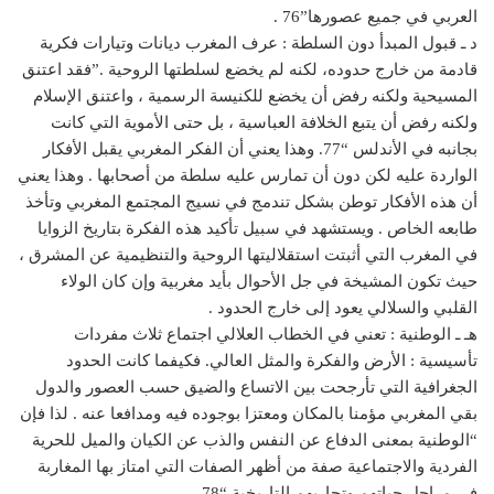
العربي في جميع عصورها”76 .
د ـ قبول المبدأ دون السلطة : عرف المغرب ديانات وتيارات فكرية
قادمة من خارج حدوده، لكنه لم يخضع لسلطتها الروحية .”فقد اعتنق
المسيحية ولكنه رفض أن يخضع للكنيسة الرسمية ، واعتنق الإسلام
ولكنه رفض أن يتبع الخلافة العباسية ، بل حتى الأموية التي كانت
بجانبه في الأندلس “77. وهذا يعني أن الفكر المغربي يقبل الأفكار
الواردة عليه لكن دون أن تمارس عليه سلطة من أصحابها . وهذا يعني
أن هذه الأفكار توطن بشكل تندمج في نسيج المجتمع المغربي وتأخذ
طابعه الخاص . ويستشهد في سبيل تأكيد هذه الفكرة بتاريخ الزوايا
في المغرب التي أثبتت استقلاليتها الروحية والتنظيمية عن المشرق ،
حيث تكون المشيخة في جل الأحوال بأيد مغربية وإن كان الولاء
القلبي والسلالي يعود إلى خارج الحدود .
هـ ـ الوطنية : تعني في الخطاب العلالي اجتماع ثلاث مفردات
تأسيسية : الأرض والفكرة والمثل العالي. فكيفما كانت الحدود
الجغرافية التي تأرجحت بين الاتساع والضيق حسب العصور والدول
بقي المغربي مؤمنا بالمكان ومعتزا بوجوده فيه ومدافعا عنه . لذا فإن
“الوطنية بمعنى الدفاع عن النفس والذب عن الكيان والميل للحرية
الفردية والاجتماعية صفة من أظهر الصفات التي امتاز بها المغاربة
في مراحل حياتهم وتجاربهم التاريخية “78.