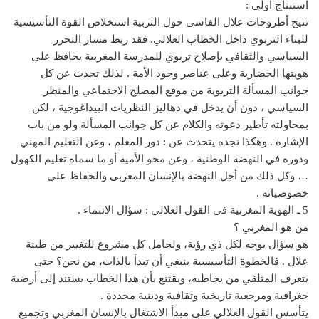
استنتاج أولي :
تتيح أطروحات علال الفاسي حول التربية استخلاص القوة التأسيسية
للبناء التربوي داخل الخطاب العلالي. فقد ربط مسار التحرر
السياسي والثقافي بإصلاح تربوي للمدرسة المغربية يحافظ على
هويتها الحضارية وعلى عناصر وجود الأمة . لذلك تحدث عن كل
جوانب المسألة التربوية من موقع المصلح الاجتماعي والمنظر
السياسي ، دون أن يدخل في دهاليز النظريات البيداغوجية ، لكن
بمحاولته تأطير دعوته والكلام عن كل جوانب المسألة ولو من باب
الإشارة . وهكذا نجده يتحدث عن : دور المعلم ، وعن التعليم المهني
ودوره في النهضة الوطنية ، وعن محو الأمية أو ما سماه تعليم الكهول
… وكل ذلك من أجل النهضة بالإنسان المغربي والحفاظ على
خصوصياته .
5 ـ الهوية المغربية في القول العلالي : سؤال الانتماء .
من هو المغربي ؟
هو سؤال يوجه لكل ذي رؤية، ولحامل كل مشروع للتغيير من طينة
علال . فالخطوة التأسيسية ينبغي أن تبدأ بالذات، من نحن؟ حتى
يتعرف المتلقي من يخاطبه، ويقتنع بأن هذا الخطاب يستند إلى أرضية
جغرافية ومرجعية تاريخية وثقافية ودينية محددة .
يتأسس القول العلالي على مبدأ الاشتغال بالإنسان المغربي وتجميع