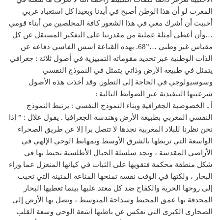
المغرب لو أن هذا الوطن أصبح في أيدنا وبعيدا كل استعباد غربي
أحببت أن أشرك معي في هذا الشعور كافة المخلصين من أبناء قومي
…وأن أعطي أمثلة عملية من مقدرتنا على التفكير المستقل عن كل
مقياس غير وطني …”68. بهذه القناعة أسس الفاسي دفاعه عن
الذات الوطنية عبر تحديد مقوماته التمييزية في أصول ثلاثة : جغرافي
يتمثل في طبيعة الأرض وذاتي يتمثل في النموذج النفسي
وسوسيولوجي في الحاجة إلى التطور. وقد أخذت هذه الأصول
شرعيتها التنفيذية عبر الضوابط التالية :
أ ـ الخصوصية الجغرافية وبناء النموذج النفسي : يرتبط النموذج
النفسي المغربي بطبيعة الأرض وهندسة الجغرافيا . يقول علال : ” إذا
نحن نظرنا للبلاد المغربية نجدها لا تتصل برا إلا عن طريق الصحراء
الواسعة التي تربطها بالشرق الأوسط وبمهابط الوحي الإلهي في
الأراضي المقدسة ، ونجد سلسلة الجبال الأطلسية تحيط بها في
شكل منطقة محكمة فتقويها على الثبات في كيانها المنعزل عما وراء
البحار ، ولكتها في الوقت نفسه تمنحها المناعة المتينة التي تحبب
إلى روحها الحرية والكفاح ضد كل معتد عليها بينما تعطيها البحار
المحدقة بها عمق المحيط وسذاجة المتوسط ، وتصل بها الأرض إلى
الصحارى الكبرى التي تعكس عن باطنها أشعة الوحي وسعة القلب