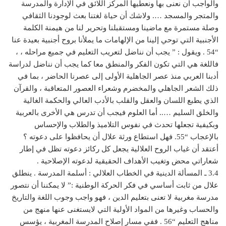
والواجب أن نعنى بها ونعطيها المركز اللائق في الإدارة والمدرسة
والمتجر والمسجد …. ولاشك أن حياة لغتنا بعث لوجودنا الثقافي
وصلة مستمرة مع ماضينا ومستقبلنا وتحرير لنا من هيمنة الكلمة
الأجنبية التي توحي إلينا من الإلهامات ما يملأنا بروح أجنبية بعيدة عنا
“54 . ويقول : ” يجب أن نناضل لتعريب التعليم في جميع مراحله ، ،
فاللغة هي التي تكون الفكر والمنطق معا كما يجب أن نناضل لدراسة
أدبنا العربي منذ عصر الجاهلية الأولى إلى عصرنا الحاضر ، بما في
ذلك الشعر الجاهلي والمخضرم وشعراء العصور المتعاقبة ، والقرآن
الذي يطبع اللسان والعقل والقلب بالأدب العالي والحكمة الغالية
والخلق السليم ….. أما العلوم فيجب أن تدرس هي الأخرى بالعربية
وبكيفية تجعلها تحدث في نفوس التلاميذ والطلاب والإحساس
بالإعجاب “55. فهل استطاع ورثة علال أن يحافظوا على دعوته ؟
أعتقد أن غياب الروح العلالية يجعل كل ركائز دعوته تظل في إطار
شعاراتي محض وتغيب الأهداف الحقيقية لدعوته الإصلاحية .
3.4 ـ المسألة الدينية في الخطاب العلالي : أسلمة المدرسة . ينطلق
علال من ثابت أساسي في فكر الحركة الوطنية :” لا يمكننا أن نتصور
مدرسة مغربية لا تعنى بتعليم الدين ، فهو واجب وجوب اللغة والتاريخ
والحساب وغيرها من المواد الأولية التي لايستغنى عنها منهج من
مناهج التعليم “56 . ففي مسار إصلاح المدرسة المغربية ، يؤسس