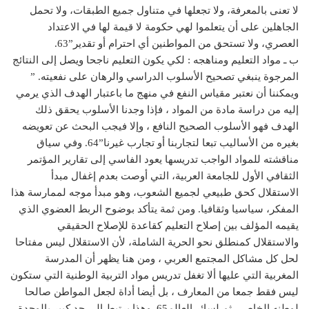
لا تعنى بالمعرفة، ولا تجعلها في متناول جميع الطبقات، ولا تحمل
الجاهلين على أن يتعلموا لهي حكومة لا قيمة لها في الاعتداد
العصري، ولا تستحق من المواطنين أي احترام أو تقدير”63.
ب ـ مواد التعليم ومناهجه : لكي يكون التعليم ناجحا ويصل إلى النتائج
المرجوة ينبغي تصحيح الأسلوب الدراسي والرهان على نفعيته. ”
ويمكننا أن نعتبر مقياس النفع في منهج ما باعتبار الهدف الذي يرمي
إليه من دراسة مادة من المواد ، فإذا وجدنا الأسلوب يحقق ذلك
الهدف فهو الأسلوب الصحيح النافع ، وإلا فيجب البحث عن تعويضه
بغيره من الأساليب تبعا لتجاربنا أو تجارب غيرنا”64. وفي سياق
مناقشته للمواد الواجب تدريسها يعود الفاسي إلى تقارير المؤتمر
الثقافي الأول للجامعة العربية، التي أوصت بعدم إغفال مبدأ
الاستقلال كحق طبيعي لجميع الشعوب، وهو مبدأ موجه لممارسة هذا
المفكر، سياسيا وثقافيا. ومن ثمة يتأكد بوضوح الربط العضوي الذي
يقيمه المؤلف بين إصلاح التعليم كقاعدة للإصلاح الحقيقي
والاستقلال كمنطلق نحو الحرية الشاملة، لأن الاستقلال ليس مفتاحا
لحل كل مشاكل المجتمع العربي ، ومن هنا يظهر أن المدرسة
المغربية التي عليها ألا تغفل تدريس مواد التربية الوطنية التي ستكون
ليس فقط جمعا من المعارف ، بل أيضا أداة لجعل المواطن صالحا
لوطنه الخاص ، ثم لسائر العالم65. وهذا يرتبط إلى حد كبير بالوحدة