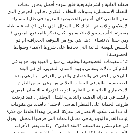
صفاته الذاتية والشرطية بغية خلق نموذج أفضل يتجاوز عقبات
اللحظة الاستعمارية ونتوءات التخلف الفكري . فالهم الجوهري الذي
شغل الفاسي كان تأسيس الخصوصية المغربية في ظل المشترك
الإسلامي والإنساني . لذلك كان السؤال الذي حاول الإجابة عنه طيلة
مسيرته التأسيسية والإصلاحية هو : كيف نفكر بالمجتمع المغربي ؟
ومن حقنا أن نتساءل : هل هي نوع من القوقعة الجغرافية أم هو
تأسيس للنهضة الذاتية التي تحافظ على شروط الانتماء وضوابط
الخصوصية؟
1.5 ـ مقومات الخصوصية الوطنية: إن سؤال الهوية يجد جوابه في
التئام كل دلالات ومعاني وجود الإنسان المغربي، أي في البعد
التاريخي والجغرافي والحضاري والديني والعرقي . والوعي بهذه
الخصوصية انطلق في الخطاب العلالي من وعي نقيض للطرح
الاستعماري القائم على النظرة الدونية الازدرائية للإنسان المغربي
والشك في قدراته الذهنية والتدبيرية للشأن الوطني . فقد فرضت
ظروف الحماية على المنظر الفاسي الاحتماء بالعديد من مقومات
الذات التي يمكنها الانتصار في معركة التحرير. وهذا انطلاقا من فكرة
إثبات القدرة الوجودية في مقابل المهانة التي فرضها المحتل . يقول
في ختام مشروعه الضخم “النقد الذاتي”:” وكانت بعض الأحزاب
الأجنبية تغرغر دائما كلمات التثبيط زاعمة أننا لا نعرف ما نفعله في