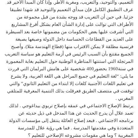
التعميم، والتوحيد، والتعريب، ومغربة الأطر. وإذا كان المبدأ الأخير قد
عرف التطبيق الكامل فإن مبدأي التعميم والتوحيد قد شهدا تطبيقا
جزئيا. في حين أن التعريب قد ووجه بشدة من قبل مجموعة من
الأطراف التي توالت على إدارة الشأن العام بشكل أفرغ المشاريع
التي أشرفت عليها بعض الحكومات من مضمونها خاصة بعد السيطرة
على العديد من القطاعات الحساسة داخل الدولة وصبغها بصبغة
فرنسية مطلقة لا يمكن الاقتراب منها (قطاع الهندسة مثلا). وأصبح
الجميع مقتنع بأن السبب الرئيس في أزمة التعليم هو سياسة التعريب
المرتجلة التي استنتها المناظرة الوطنية حول التعليم بغابة المعمورة
في سنة1960 بحضور400 شخصية على هامش البرلمان التي قررت
ما يلي: “لغة التعليم في جميع المراحل هي اللغة العربية، ولا يشرع
في تعليم اللغات الأجنبية كلغات إلا ابتداء من التعليم الثانوي” والتي
توقفت في منتصف الطريق فعرقلت بذلك التنمية المعرفية للمتلقي
المغربي .
يرتبط الإصلاح الاجتماعي في عمقه بإصلاح تربوي بيداغوجي . لذلك
تعمد علال أن يدرج الحديث عن هذا المدخل في ذيل حديثه عن
برنامجه الاجتماعي . فبعد إصلاح العائلة ينتقل إلى مؤسسات الدولة
المتعددة وفي مقدمتها المدرسة . فما هي رؤية علال للمدرسة
المغربية ؟ وما هي مقومات مشروعه الإصلاحي للتعليم ؟