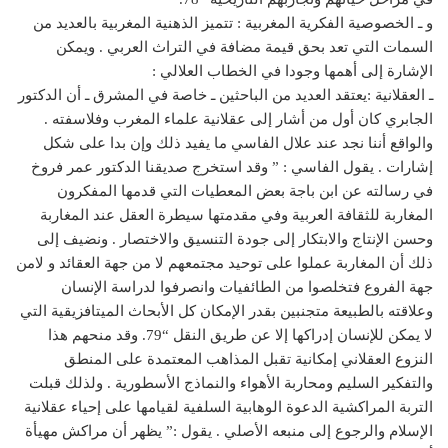
و ـ الخصوصية الفكرية المغربية : تتميز الذهنية المغربية بالعديد من
السمات التي تعد بحق قيمة مضافة في التراث العربي . ويمكن
الإشارة إلى أهمها وجودا في الخطاب العلالي :
ـ العقلانية :يعتقد العديد من الباحثين ـ خاصة في المشرق ـ أن الدكتور
الجابري كان أول من أشار إلى عقلانية علماء المغرب وفلاسفته .
والواقع أننا نجد عند علال الفاسي ما يفيد ذلك وإن بدا على شكل
إشارات . يقول الفاسي : ” وقد استخرج صديقنا الدكتور عمر فروخ
في رسالته عن ابن باجة بعض المعطيات التي قدمها المفكرون
المغاربة للثقافة العربية وفي مقدمتها سيطرة العقل عند المغاربة
وحسن الإنتاج والابتكار إلى جودة التنسيق والاختصار . ونضيف إلى
ذلك أن المغاربة عملوا على توحيد مجتمعهم لا من جهة العقائد و لامن
جهة الفروع فتخلصوا من الطائفيات وانصرفوا لدراسة الإنسان
وعلاقته بالطبيعة متجنبين بقدر الإمكان كل الأبحاث الميتافزيقية التي
لا يمكن للإنسان إدراكها إلا عن طريق النقل “79. وقد منحهم هذا
النزوع العقلاني إمكانية تقبل المذاهب المعتمدة على المنطق
والتفكير السليم ومحاربة الأهواء والنماذج الأسطورية . ولذلك قبلت
التربة المراكشية الدعوة الوهابية السلفية لقيامها على إحياء عقلانية
الإسلام والرجوع إلى منبعه الأصلي . يقول :” يظهر أن مراكش مهيأة