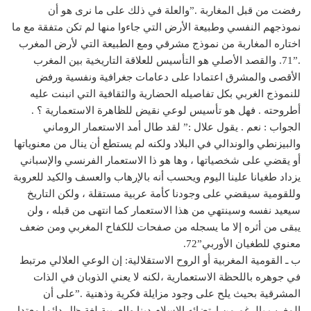
رفضت من قبل المغاربة .”والعلة في ذلك على ما نرى هو أن
نموذجهم النفسي وطبيعة الأرض التي جاءوا منها لم تكن متفقة مع ما
اختاره المغاربة من نموذج مشرقي ومع الطبيعة التي لأرض المغرب
.”71. والقصد الأصلي هو التأسيس للعلاقة التاريخية بين المغرب
الأقصى والمشرق اعتمادا على دعامات جغرافية ونفسية ورفض
للنموذج الغربي بكل تفاصيله الحضارية والثقافية التي انبنت عليه
أطروحته . فهل هو تأسيس لوعي نقيض للظاهرة الاستعمارية ؟ .
الجواب : نعم . يقول علال :” لقد طال أمد الاستعمار الروماني
والبيزنطي والوندالي في البلاد ولكنه لم يستطع أن ينال من معنوياتها
أو يقضي على شخصياتها ، وها هو ذا الاستعمار الفرنسي والإسباني
يزداد طغيانا علينا اليوم ويحسب أنه بالإرهاب والعسف والكيد للعروبة
وللقومية سيقضي على وجودنا كأمة عربية مستقلة ، ولكن التاريخ
سيعيد نفسه وسينتهي من هذا الاستعمار كما انتهى من قبله ، ولن
يبقى من أثره إلا ما يسجله من صفحات للكفاح المغربي ومن ضعف
معنوي للطغيان الأوربي”72.
ب ـ القومية المغربية أو الروح الاستقلالية: إن الوعي العلالي مرتبط
في جوهره باللحظة الاستعمارية ،لكنه لا يعني الذوبان في الذات
المشرقية بحيث يلح على وجود مزايلة فكرية وذهنية .”على أن
المغرب بالرغم من ارتضائه الإسلام دينا والعربية لغة ظل دائما معتدا