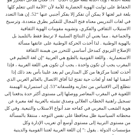
الحفاظ على ثوابت الهوية الحضارية للأمة لأن “الأمة التي تتعلم كلها
بلغة غير لغتها لا يمكن أن تفكر إلا بفكر أجنبي عنها “52. إن هذا التعدد
في لغات التدريس معناه فتح المجال للتفكير بطرق متعددة، وترسيخ
الاستيلاب الثقافي والفكري، وتشويه مقومات الهوية الثقافية
والجماعية . مما يعني أن النتائج السلبية لا ترتبط فقط بالتلميذ بل
بالهوية الوطنية . لذا أخذت الحركة الوطنية على عاتقها مسألة
الإصلاح التربوي كمدخل أساسي للتحرر من هيمنة الثقافة
الاستعمارية . واللغة القومية بالطبع هي العربية “إن لغة التعليم في
المغرب يجب أن تكون واحدة ، يجب أن تكون هي اللغة العربية ، فإذا
أخذت لغتنا مركزها من كل المدارس لم يعد علينا بأس بعد ذلك إذا
أضفنا لها لغة أو لغات حية تفتح لنا آفاق الاتصال بالعالم الغربي الذي
نتطلع إلى الاقتباس من تجاربه وفلسفاته”53. إن استمرارية الهيمنة
اللغوية في المغرب المعاصر ووصلها إلى مستوى أكثر حدة يدفعنا إلى
تسجيل راهنية الخطاب العلالي وصدق تشبثه بالعربية لغة معبرة عن
هوية الشعب المغربي في كفاحه ضد أنواع الاستلاب والتبعية. وفي كل
محطاته السياسية ظل محافظا على نفس التوجه ، منتقلا بالمسألة
من مستوى التربية إلى مستوى أوسع أي تعريب الإدارة وكل
مؤسسات الدولة . يقول :” إن اللغة العربية لغتنا القومية والدينية