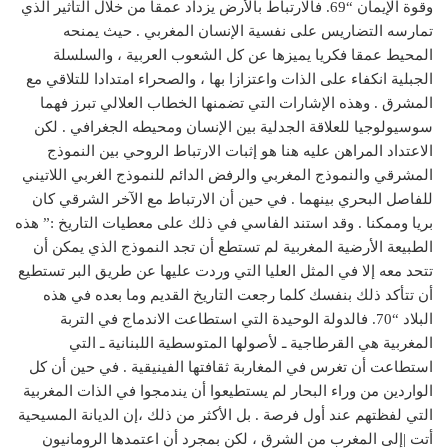
وقوة الإيمان “69. فالارتباط بالأرض يزداد عمقا من خلال التأثير الذي
تمارسه التضاريس على نفسية الإنسان المغربي . حيث يمنحه
المحيط عمقا فكريا يميزها عن كل الشعوب العربية ، والسلسلة
الجبلية انكفاء على الذات واعتزازا بها ، والصحراء امتدادا للتلاقي مع
المشرق . وهذه الإشارات التي تضمنها الخطاب العلالي تبرز فهما
سوسيولوجيا للعلاقة الجدلية بين الإنسان ومحيطه الجغرافي . لكن
الاعتداد المراهن عليه هنا هو إثبات الارتباط الروحي بين النموذج
المشرقي والنموذج المغربي والرفض الدائم للنموذج الغربي اللاتيني
للفاصل البحري بينهما . في حين أن الارتباط مع الآخر الشرقي كان
بريا وممكنا . وقد استند الفاسي في ذلك على معطيات التاريخ :” هذه
الطبيعة الأرضية المغربية لم تستطع أن تجد النموذج الذي يمكن أن
تتحد معه إلا في المثل العليا التي وردت عليها عن طريق البر تستطيع
أن تتأكد ذلك بنفسك كلما رجعت التاريخ القديم وما بعده في هذه
البلاد “70. فالدولة الوحيدة التي استطاعت الاندماج في التربة
المغربية هي القرطاجية ـ لأصولها المتوسطية اللبنانية ـ التي
استطاعت أن تغرس في المغاربة ثقافتها الفينيقية . في حين أن كل
الواردين من وراء البحار لم يستطيعوا أن يندمجوا في الذات المغربية
التي لفظتهم عند أول فرصة . بل الأكثر من ذلك ،إن الديانة المسيحية
أتت |إلى المغرب من الشرق ، لكن بمجرد أن اعتمدها الرومانيون