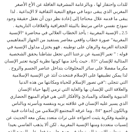
للذات واحتقار لها ، وبالزعامة المشرقية الغافلة عن الأخ الأصغر
المغربي الذي يبقى دوما في موقع التبعية الثقافية لا الإبداعية . لذا
يبقى ما قدمه علال محتاجا إلى إعادة نظر دون أن نغفل حقيقة وجود
نموذج نفسي خاص مرتبط بالبيئة الجغرافية والعلاقات التاريخية .
2.5 ـ الإنسية المغربية : يأخذ الخطاب العلالي في محاضرة “الإنسية
المغربية” صورة خطاب واقعي معاصر يستفيد من الجهاز المفاهيمي
للحداثة الغربية والرهان على توطينه . فهو يختزل مدلول الإنسية في
قوله : ” تعبر الإنسية عن نزعتنا التي تجعل نشاطنا يحقق الشخصية
المثالية للإنسان “83 . حيث يأخذ منها كونها نظرية كونية تعتبر الإنسان
مكرما مفضلا على سائر المخلوقات بتداخل عناصر الجسم والروح .
لذا يمكن تطبيقها على الإسلام فنتحدث آنئذ عن الإنسية الإسلامية
التي تتجلى :”في تصور الإسلام للحياة ومكانتها من هذه الدنيا
والعلاقة التي للإنسان بها والغاية التي ترمي إليها حياة الإنسان
الدنيوية والعقائد والمبادئ والأفكار التي هي قوام المنهج الحضاري
الذي يسير عليه الإنسان في علاقته بربه وبنفسه وبأسرته وبالناس
وبالكون أجمع “84 . وما عرفه المجتمع الإسلامي من إبداعات فنية
وعلمية وفكرية يثبت احتواءه على تراث متعدد يمكن معه الحديث عن
إنسيات متعددة ومنها الإنسية المغربية . لكن ألا يذهب الفاسي بعيدا
في توطين الإنسية المرتبطة في جوهرها بردة فعل على الوضع الذي