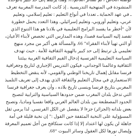
المنشودة في المنهجية التدريسية . إذ كانت المدرسة المغربية تعرف
ـ في عهد الحماية ـ تعددا في أنواع التعليم : تعليم إسلامي، وتعليم
عربي، وتعليم أوروبي، وتعليم إسرائيلي. وهذا التعدد يحمل خطورة
لأن “أخطر ما يفسد البرامج التعليمية في بلادنا هو هذا التنوع الذي
تقصد إليه السياسة قصدا، وهذه المدارس التي تخصص لأبناء الأعيان،
أو التي تهيأ لأبناء الفقراء” 66. والمسألة هي أكبر من مجرد منهج
تعليمي بل ترتبط إلى حد كبير بالهوية الثقافية للأمة . حيث تهدف
السياسة التعليمية الفرنسية إدخال القيم الثقافية الغربية بيئتنا
الثقافية وعالمنا الوجداني، فيكون التدريس الإجباري لتاريخ وجغرافية
فرنسا مقابل إهمال تاريخنا الوطني والقومي، لأنه ينقض التخطيط
الاستعماري في مجال التعليم والثقافة الذي يهدف إلى تعريف التلميذ
المغربي بتاريخ فرنسا وينسى تاريخ بلاده ، وأن يعرف جغرافية فرنسا
التي تدخل بلدان المغرب ضمن حدودها السياسية والترابية لتصبح
الحدود المصطنعة بين بلدان العالم العربي واقعا نفسيا وماديا، وتصبح
بعض بلدانه (الجزائر) جزءا لا ينفصل عن الكل الفرنسي. لذا يرمي ثقل
المسؤولية على النخبة المثقفة حين القول :” إن نخبة قليلة في أمة
جاهلة لن يكون لها اعتداد إلا إذا كانت ستكافح من أجل تعميم المعرفة
وإيصال نورها لكل العقول وسائر البيوت “68.