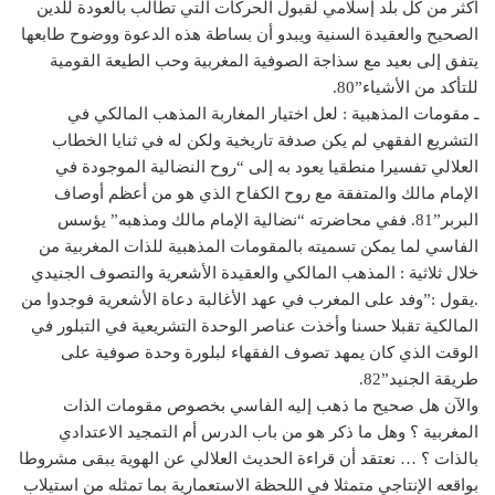
أكثر من كل بلد إسلامي لقبول الحركات التي تطالب بالعودة للدين
الصحيح والعقيدة السنية ويبدو أن بساطة هذه الدعوة ووضوح طابعها
يتفق إلى بعيد مع سذاجة الصوفية المغربية وحب الطيعة القومية
للتأكد من الأشياء”80.
ـ مقومات المذهبية : لعل اختيار المغاربة المذهب المالكي في
التشريع الفقهي لم يكن صدفة تاريخية ولكن له في ثنايا الخطاب
العلالي تفسيرا منطقيا يعود به إلى “روح النضالية الموجودة في
الإمام مالك والمتفقة مع روح الكفاح الذي هو من أعظم أوصاف
البربر”81. ففي محاضرته “نضالية الإمام مالك ومذهبه” يؤسس
الفاسي لما يمكن تسميته بالمقومات المذهبية للذات المغربية من
خلال ثلاثية : المذهب المالكي والعقيدة الأشعرية والتصوف الجنيدي
.يقول :”وفد على المغرب في عهد الأغالبة دعاة الأشعرية فوجدوا من
المالكية تقبلا حسنا وأخذت عناصر الوحدة التشريعية في التبلور في
الوقت الذي كان يمهد تصوف الفقهاء لبلورة وحدة صوفية على
طريقة الجنيد”82.
والآن هل صحيح ما ذهب إليه الفاسي بخصوص مقومات الذات
المغربية ؟ وهل ما ذكر هو من باب الدرس أم التمجيد الاعتدادي
بالذات ؟ … نعتقد أن قراءة الحديث العلالي عن الهوية يبقى مشروطا
بواقعه الإنتاجي متمثلا في اللحظة الاستعمارية بما تمثله من استيلاب