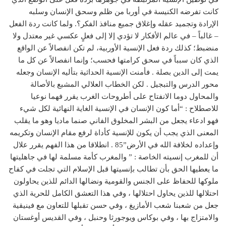
كانت تفرضه الكنيسة في أوربا من ظلم وسحق الإنسان وسلبه
الإرادة وتجميد عقله وإغلاق جميع منافذ الفكر؟. ولما كانت ردة الفعل
– غالباً – في عالم الأفكار لا تؤدي إلا إلى فعلٍ عكسي غير معتدل ولا
منضبط؛ كذلك ردة فعل الإنسية الأوربية، لم تكن انفصالاً عن الواقع
الذي كان سبباً في سحق كرامتها فحسب؛ وإنما انفصالاً عن كل ما
يمت إلى الدين بصلة . فأمنت الإنسية الحداثية بتأليه الإنسان وجعله
محور الدرس والتبجيل . لكن الخطاب العلالي المشبع بالأصالة
والمحاول دوما الانفتاح على أطروحات الغرب يقرر فهما نوعيا
للاصطلاح : “أما كون الإنسان في الإنسية الغاية النهائية لكل شيء
فهو ادعاء يجعل من البشر المخلوق الفاني صنما ماديا وهو ما يقلب
المعنى الذي يجب أن يكون للإنسية كأداة لرفع مقام الإنسان وتكريمه
وإعداده لخلافة الله في الأرض”85 . انطلاقا من هذا الفهم يقرر علال
أن للمغرب إنسيته الخاصة : ” والمغرب كأمة مسلمة لها في جاهليتها
ما يعطيها الحق بأن تطالب بإنسيتها قبل الإسلام التي تجلت في كفاح
ملوكها للحفاظ على الجنس والقومية ونضالها الدائم للذين يحاولون
احتلالها للذين يحاول احتلالها ، وفي هذا التعشق الكامل للحرية الذي
جعل من شعبنا شعب الأمازيغ ، وفي حسن تقبلها للتعاون مع فينيقية
والامتزاج بها ، وفي بوكاس ويوجورثا وحنبل ، وفي القديس أوغستان