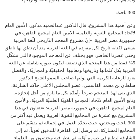
300 باحث
وعن أهمية هذا المشروع، قال الدكتور عبدالحميد مدكور، الأمين العام
لاتّحاد المجامع اللغوية والعلمية، الأمين العام لمجمع القاهرة في
جمهورية مصر العربية: «إنّ مشروع المعجم التّاريخي للّغة العربية
يسعى لكتابة تاريخ لكل مفردة في اللغة العربية منذ أن نطق بها ناطق
وحتى عصرنا الحاضر، فهو يختلف عن المعاجم الموجودة التي تشكّل
5% فقط من هذا المعجم الذي نصنعه ليكون صورة شاملة عن اللغة
العربية بكل كلماتها وتاريخها ومعانيها الحقيقيّة والمجازيّة، والفضل
يعود للرعاية الكريمة التي يوليها صاحب السمو الشيخ الدكتور
سلطان بن محمد القاسمي، عضو المجلس الأعلى حاكم الشارقة،
الذي بنى لهذا المعجم صرحاً وأمدّه بكل ما يلزم من أجل إنجازه».
وتابع الأمين العام لاتّحاد المجامع اللغويّة العلميّة العربيّة، والأمين
العام لمجمع القاهرة في جمهورية مصر العربية: «نتعاون في هذا
المشروع مع عشرة من المجامع اللغوية العربية ويعمل فيه أكثر من
300 باحث ومختص، حيث يحدّد العمل في إجماله ثم يقسّم على
المجامع المشاركة، ثم يرسل إلى القاهرة للتدقيق لغوياً، ثم إلى
الشارقة ليطبع في صورة أوّلية ثم ينظر فيه مختصون من العلماء