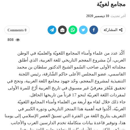
مجامع لغويّة
آخر تحديث
10 ديسمبر 2020
المشاركة
0 Comments
808
أكّد عدد من علماء وأمناء المجامع اللغويّة والعلميّة في الوطن
العربي، أنّ مشروع المعجم التاريخي للغة العربية، الذي أطلق
مجلداته الأولى صاحب السّمو الشيخ الدكتور سلطان بن محمد
القاسمي، عضو المجلس الأعلى حاكم الشّارقة، رئيس اللجنة
التنفيذية لمشروع المعجم، وحّد جهود مجامع اللغة العربية، ونجح في
تحقيق مُنْجَز معرفيّ غير مسبوق في تاريخ العربية أرّخَ للمرة الأولى
لمفردات اللغة العربيّة لنحو 17 قرناً من تاريخها الحافل.
جاء ذلك خلال لقاء مع أربعة من العلماء وأمناء المجامع اللغويّة
العربيّة، أكّدوا فيه أهمية هذا المنجز التاريخي ودوره الكبير في
التعريف بتاريخ اللغة من الفترة التي تسبقُ العصر الإسلامي إلى يومنا
هذا، وتوفير قاعدة بيانات متكاملة تخدم الدارسين العرب والأجانب
وتمدّهم بالكثير من الأساسيّات المتعلقة بعلوم اللغة وتاريخها.