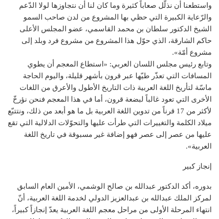
واستطعنا أن نذلّل صعاباً كثيرة وما كان لنا أن نتجاوزها لولا الدّعم
والرّعاية الكبيرة التي حظي بها المشروع من لدن صاحب السمو
الشيخ الدكتور سلطان بن محمد القاسمي، عضو المجلس الأعلى
حاكم الشارقة، الذي حوّل هذا المشروع من مشروع فرد وبلد إلى
مشروع أمّة».
وتابع رئيس مجلس اللسان العربي: «استطاع المعجم أن يطوي
المسافات التي تعذّر طيّها عبر قرون بأشهر قليلة، واليوم الحاجة
ماسّة لتأريخ اللغة العربية ذات التاريخ الأطول والأعرق من اللغات
الأخرى التي تعود غالباً لبضعة قرون، أما في هذا المعجم فنحن نؤرخّ
لأكثر من 17 قرناً من تدوين اللغة العربية بل ما هو أبعد من ذلك، ونتتبّع
ميلاد الكلمة والتغييرات التي طرأت عليها والتحوّلات الدلالية التي تقع
عليها من عصر إلى عصر فهو إضافة غير مسبوقة في تاريخ اللغة
العربية».
إنجاز كبير
بدوره، أكد الدكتور عبدالله بن صالح الوشمي، الأمين العام السابق
لمركز الملك عبدالله بن عبدالعزيز الدولي لخدمة اللغة العربية، أنّ
انتهاء المرحلة الأولى من مراحل معجم اللغة العربية يعدّ إنجازاً كبيراً،