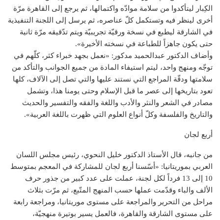
الكِبار ليتأكدوا من سلامة موادّه واكتمالها، ثم يرجع إلى القاهرة مرّة
أخرى لينظر فيه وتستكمل كلّ عناصره، ثم يرسل إلى اللجنة التنفيذية
في الشارقة ليطبع في نسخة ورقيّة تجريبيّة ويتم تدّقيقه مرّة ثانية
حتى يكون جاهزاً للطباعة في نسخته الأخيرة».
وأضاف الدكتور عبدالحميد مدكور: «نعمل بجهد خبراء كثر، كلّهم في
توجّه ومنهج واحد، ليتم استيفاء المادة من جميع الجوانب والتأكد من
سلامتها ودقّة المراجع التي نستند عليها والتي تصل إلى الآلاف، كلها
تعود بتاريخها إلى عصر ما قبل الإسلام وحتى يومنا هذا، وتشمل
مصادر في الشعر والنثر والأدب واللغة والفقه والتفسير والحديث
والتاريخ والفلسفة وكلّ أنواع العلوم التي ظهرت باللغة العربية».
أربع لجان
من جانبه، قال الأستاذ الدكتور خليل النحوي، رئيس مجلس اللسان
العربي بموريتانيا: «أسّسنا أربع لجان للمشاركة في المعجم بمتوسط
10 إلى 13 فرداً لكل لجنة، عملت على عدد كبير من جذور حرف
الألف والباء وقدّمت عملها حسب المنهج المتّبع، ثم مرّت بثلاث
مراحل من التحرير والمراجعة على مستوى موريتانيا، ومراجعة رابعة
على مستوى الشارقة والقاهرة، فالعمل يسير بوتيرة منهجيّة،