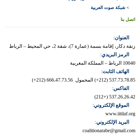
> شبكة صوت العربية
اتصل بنا
العنوان
:
زنقة دكار، إقامة بسمة (عمارة 7)، شقة 2، حي المحيط – الرباط
الرمز البريدي
:
10040 الرباط – المملكة المغربية
الهاتف الثابت
:
537.73.78.85 (212+)
المحمول 666.47.73.56 (212+)
الفاكس
:
537.26.26.42 (+212)
الموقع الإلكتروني
:
www.iitilaf.org
البريد الإلكتروني
:
coalitionarabe@gmail.com