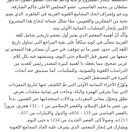
سلطان بن محمد القاسمي، عضو المجلس الأعلى حاكم الشارقة،
وبدعم وإشراف اتحاد المجامع اللغوية العربية في القاهرة، الذي يضم
نخبة من المفكرين واللغويين، ممّا شكل ضمانة لنجاح هذا المشروع
الكبير بإنجاز المجلدات الثمانية الأولى منه.
وأكّد أنّ أهمية المعجم الذي يعتبر أول معجم تاريخي شامل للغة
العربية تتجلّى في كونه سبّاقاً على بقية المراجع التي تتناول تاريخ
اللغة إلى حدود عصر ما ثم تتوقف، في حين أن مصادر هذا المعجم تم
جمعها من عصور قبل الإسلام حتى اليوم، ويستشهد فيه بكل كلام
عربي صحيح، مما يجعله ذا أهمية كبيرة كمصدر رئيس للعديد من
الدراسات اللغوية والصوتية، وللمكتبات، كما ستنبثق عنه أبحاث
كثيرة في المستقبل القريب.
وتُؤرّخُ الأجزاء الثمانية الأولى التي تمَّ الكشف عنها لتاريخ المفردات
التي تبدأ بحرفي الهمزة والباء، وجاءت في ثمانية مجلدات تعرض
تطوّر وتحوّل معاني المفردات ودلالات استخدامها عبر العصور، بدءاً
من عصر ما قبل الإسلام، والعصر الإسلامي من 1 – 132 هجري، مروراً
بالعصر العباسي من 133 – 656ه، والدول والإمارات من 657 –
1213ه، وصولاً إلى العصر الحديث من 1214 ه حتى اليوم.
ويشارك في إنجاز المعجم، الذي يشرف عليه اتّحاد المجامع اللغوية