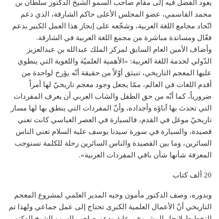
يعود الفضل فيه إلى مقام صاحب السمو الشيخ الدكتور سلطان بن
محمد القاسمي، عضو المجلس الأعلى حاكم الشارقة، الذي دعم
اتّحاد مجامع اللغة العربية، وشجّعه على إنجاز هذا العمل الكبير بدعم
فعّال ومساندة مباشرة من مجمع اللغة العربية في الشارقة.
وأضاف الأمين العام السابق لمركز الملك عبدالله بن عبدالعزيز
الدّولي لخدمة اللغة العربية: «الأهمية العلميّة واللغوية التي ينطوي
عليها المعجم التاريخي، تنبثق أوّلاً من حقيقة أنّه يؤرخ لواحدة من
أقدم اللغات في العالم، ممّا يجعل وجود معجم تاريخيّ لها أمراً
ضرورياً، كما أنّه من حق الطفل والشاب العربي أن يعرف المفردات
التي تحدث بها آباؤه وأجداده، وأنّ المفردات التي ينطق بها لها مسار
تاريخيّ موغل في القدم، فالسيارة في العصر العباسي كانت تعني
قصيدة، والسيارة في سورة سيدنا يوسف عليه السلام تعني الناس
السائرين، وما بين القصيدة والناس السائرين رحلة للكلمة تستوجب
المعرفة شأنها شأن باقي المفردات العربية».
20 ألف كتاب
وبدوره، وصف الدكتور مأمون وجيه المدير العلمي لمشروع المعجم
التاريخي أنّ الأعمال العلمية الكبرى تحتاج إلى عمل جماعي ولهذا تم
التخطيط لإنجاز المشروع برعاية ودعم صاحب السمو الشيخ الدكتور