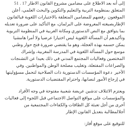
إلى أنه بعد الاطلاع على مضامين مشروع القانون الاطار 17 . 51
المتعلق بمنظومة التربية والتعليم والتكوين والبحث العلمي، أعلن
الموقعون رفضهم للمضامين المتعلقة بالاختيارات اللغوية فيالقانون
الإطاربصيغته المعروضة على البرلمان، مع التأكيد على ضرورة تعديله
بما يتوافق مع النص الدستوري ومكانة العربية في المنظومة التربوية
وتأكيدهم أن المسألة اللغوية ليس اختيارا عرضيا ولا أمرا هامشيا
يمكن حسمه بهذه العجلة، وهو ما يقتضي ضرورة فتح حوار وطني
موسع حول المسألة اللغوية في المدرسة المغربية، وإشراك
المختصين وفعاليات المجتمع المدني في ذلك بعيدا عن التشنجات
والصراعات المفتعلة، وتغليب مصلحة الوطن والمواطنين. وفي
الأخير دعوة المؤسسات الدستورية ذات الصلاحية لتحمل مسؤوليتها
في إرجاع الأمور لنصابها، واحترام المقتضيات الدستورية.
ويعتزم الائتلاف تدشين عريضة شعبية مفتوحة في وجه الأفراد
والمؤسسات على مواقع التواصل الاجتماعي قبل اللجوء إلى فعاليات
أخرى من أجل تعبئة كل الطاقات والكفاءات المجتمعية من
أجلالمطالبة بتعديل القانون الإطار
للتوقيع على موقع أفاز: