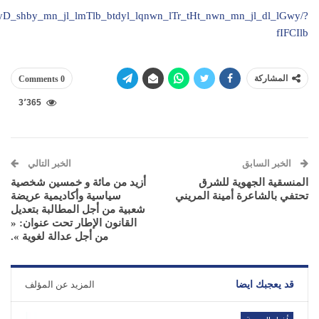
s/_ryD_shby_mn_jl_lmTlb_btdyl_lqnwn_lTr_tHt_nwn_mn_jl_dl_lGwy/?
fIFCIlb
المشاركة
0 Comments
3٬365
الخبر السابق
الخبر التالي
المنسقية الجهوية للشرق
أزيد من مائة و خمسين شخصية
تحتفي بالشاعرة أمينة المريني
سياسية وأكاديمية عريضة
شعبية من أجل المطالبة بتعديل
القانون الإطار تحت عنوان: «
من أجل عدالة لغوية ».
قد يعجبك ايضا
المزيد عن المؤلف