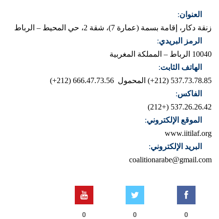
العنوان
:
زنقة دكار، إقامة بسمة (عمارة 7)، شقة 2، حي المحيط – الرباط
الرمز البريدي
:
10040 الرباط – المملكة المغربية
الهاتف الثابت
:
537.73.78.85 (212+)
المحمول 666.47.73.56 (212+)
الفاكس
:
537.26.26.42 (+212)
الموقع الإلكتروني
:
www.iitilaf.org
البريد الإلكتروني
:
coalitionarabe@gmail.com
0
0
0