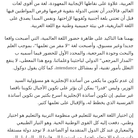
العربية، علاوة على نقاطها الإيجابية المعهودة، لغة من أقوى لغات
العالم، فالأجدر أن تعتني الدولة بتقوية فرصها وفرص المواطنين فيها
قبل أن تعتني بلغة أجنبية وتُقويها لإزاحتها. ونفس المبدأ يصدق على
اللغة المازيغية، في بيئة حميمية وطنية مع اللغة العربية.
يهمنا هنا التاكيد على ظاهرة حضور اللغة العالمية، التي أصبحت واقعا
جديدا وغير مسبوق، وأصبحت لغة “لا مفر من تعلمها”، بموجب العلم
والبحث وجودة المرجعية، والمحدد الأول للحضور فيما أسميه ب
“المدار المرجعي” الدولي لباحثينا وعلمائنا. ومع هذا المعطى، لا ينفع
التعلل بأمور تقنية، أو بمشاكل intendance، كما كان يقول دوكول.
إن عدم تكوين ما يكفي من أساتذة الإنجليزية هو مسؤولية السيد
الوزير، وليس “قدرا” يمكن أن يؤثر على تكوين الأجيال تكوينا ناقصا
غير سليم. إن تكوين أساتذة الإنجليزية أسرع بكثير من تكوين أساتذة
الفرنسية الذي يخطط له، والإقبال على تعلمها كثير.
إن اختيار اللغة العربية للتعليم في منظومة التربية والتعليم هو اختيار
وطني، دفعت إليه كل القوى الوطنية الحية. وهو التيار الطبيعي
والمعياري عند كل الدول المتقدمة أو الصاعدة. لا توجد دولة مستقلة
ذات سيادة إلا وتعلم بلغتها، من إستونيا إلى فلندا إلى البرازيل إلى