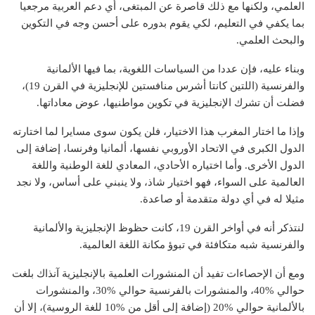
العلمي، ولكنها مع ذلك قاصرة عن المبتغى، أي دعم العربية مرجعيا
بما يكفي في التعليم، لكي يقوم بدوره على أحسن وجه في التكوين
والبحث العلمي.
وبناء عليه، فإن عددا من السياسات اللغوية، بما فيها الألمانية
والفرنسية (اللتين كانتا أشرس منافستين للإنجليزية في القرن 19)،
فضلت أن تشرك الإنجليزية في تكوين مواطنيها، عوض معاداتها.
وإذا ما اختار المغرب هذا الاختيار، فلن يكون سوى مسايرا لما اختارته
الدول الكبرى في الاتحاد الأوروبي نفسها، ألمانيا وفرنسا، إضافة إلى
الدول الأخرى. وأما اختياره الأحادي، المعادي للغة الوطنية واللغة
العالمية على السواء، فهو اختيار شاذ، ولا ينبني على أساس، ولا نجد
مثيلا له في أي دولة متقدمة أو صاعدة.
لنتذكر أنه في أواخر القرن 19، كانت حظوظ الإنجليزية والألمانية
والفرنسية شبه متكافئة في تبوؤ مكانة اللغة العالمية.
ومع أن الإحصاءات تفيد أن المنشورات العلمية بالإنجليزية آنذاك بلغت
حوالي %40، والمنشورات بالفرنسية حوالي %30، والمنشورات
بالألمانية حوالي %20 (إضافة إلى أقل من %10 للغة الروسية)، إلا أن