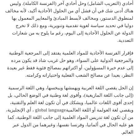
أحادي (التعريب الشامل) وحل أحادي آخر (الفرنسة الكاملة). وليس
هناك أدنى شك في أن فشل أي من الحلول الأحادية أكيد، لأنه مخالف
لمنطوق الدستور، ومخالف لأبسط المبادئ والمعايير المعمول بها
دوليا في تحديد سياسة لغوية تقدمية وتنويرية، ومع ذلك لا تخرج
الدولة عن الحلول الأحادية إلى اليوم، رغم ما يلوح به من شعارات
التعددية.
فإقرار الفرنسة الأحادية للمواد العلمية يفتقد إلى المرجعية الوطنية
والمرجعية الدولية على السواء، وهو حل غريب شاذ قد يكون مرده
إلى عدم خبرة المسؤولين، أو اكتراثهم بمصالح فئوية فقط غير بعيدة
النظر، بعيدا عن مصالح الشعب الفعلية واختياراته وكرامته.
إن الحل يقصي اللغة العربية ويهمشها ويبخسها، وهي اللغة الرسمية
(إلى جانب اللغة المازيغية)، وأقوى لغة وطنية في الوضع الحالي، بل
إحدى أقوى اللغات عالميا، ويشكك في أن تكون لغة العلم والتقنية،
ويقصي لغة العولمة أو اللغة العالميةglobal language ، أي الإنجليزية،
من أن تكون لغة تدريس المواد العلمية إلى جانب اللغة الوطنية، كما
هو عليه الحال في ألمانيا، وفرنسا نفسها، وغيرهما من الدول عبر
العالم.