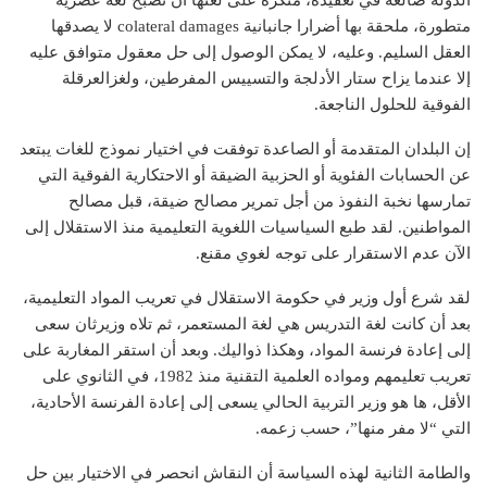
الدولة ضالعة في تعقيده، منكرة على لغتها أن تصبح لغة عصرية
متطورة، ملحقة بها أضرارا جانبانية colateral damages لا يصدقها
العقل السليم. وعليه، لا يمكن الوصول إلى حل معقول متوافق عليه
إلا عندما يزاح ستار الأدلجة والتسييس المفرطين، ولغزالعرقلة
الفوقية للحلول الناجعة.
إن البلدان المتقدمة أو الصاعدة توفقت في اختيار نموذج للغات يبتعد
عن الحسابات الفئوية أو الحزبية الضيقة أو الاحتكارية الفوقية التي
تمارسها نخبة النفوذ من أجل تمرير مصالح ضيقة، قبل مصالح
المواطنين. لقد طبع السياسيات اللغوية التعليمية منذ الاستقلال إلى
الآن عدم الاستقرار على توجه لغوي مقنع.
لقد شرع أول وزير في حكومة الاستقلال في تعريب المواد التعليمية،
بعد أن كانت لغة التدريس هي لغة المستعمر، ثم تلاه وزيرثان سعى
إلى إعادة فرنسة المواد، وهكذا ذواليك. وبعد أن استقر المغاربة على
تعريب تعليمهم ومواده العلمية التقنية منذ 1982، في الثانوي على
الأقل، ها هو وزير التربية الحالي يسعى إلى إعادة الفرنسة الأحادية،
التي “لا مفر منها”، حسب زعمه.
والطامة الثانية لهذه السياسة أن النقاش انحصر في الاختيار بين حل