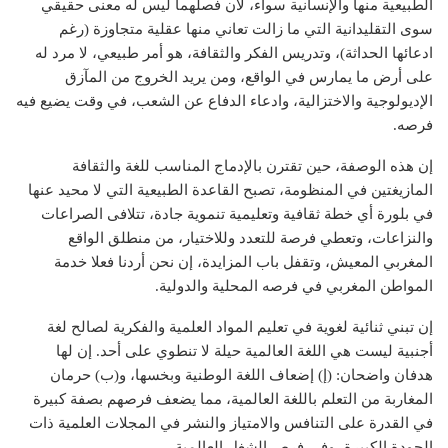
الطبيعية منها والإنسانية سواء، لأن فصلهما ليس له معنى حقيقي
سوى التقليدانية التي ما زالت تعاني منها عقلية متجاوزة (رغم
ادعائها الحداثة)، وتدريس الفكر والثقافة، هو أمر طبيعي، لا مرد له
على أرض ما يمارس في الواقع، ومن يريد الخروج من المآزق
الإديولوجية والاختزالية، وادعاء الدفاع عن الشعب، في وقت يضيع فيه
فرصه.
إن هذه الوصفة، حين تقترن بالإدماج المناسب للغة والثقافة
المازيغتين في المنظومة، تصبح القاعدة الطبيعية التي لا محيد عنها
في بلورة أي خطة ثقافية وتعليمية تنموية جادة، تتلافى الصراعات
والنزاعات، وتعطي فرصة للتعدد وللاختيار، من منطلق الواقع
المغربي المعيش، وتقفل باب المزايدة، إن نحن أردنا فعلا خدمة
المواطن المغربي في فرصه المحلية والدولية.
إن تبني ثنائية لغوية في تعليم المواد العلمية والفكرية لصالح لغة
أجنبية ليست هي اللغة العالمية حيلة لا تنطوي على أحد. إن لها
هدفان واضحان: (إ) إضعاف اللغة الوطنية وبخسها، و(ب) حرمان
المغاربة من التعلم باللغة العالمية، مما يضعف فرصهم بصفة كبيرة
في القدرة على التنافس والامتياز والنشر في المجلات العلمية ذات
الجودة الكبيرة، وفي فرص الشغل العالمية.