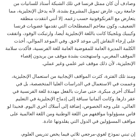
وصادف أن كان ممثل فرنسا في تلك الشبكة أستاذ للسانيات من
جامعة رين، عارض تمويل المشروع بشدة، لأنه يدخل الإنجليزية، مما
يتعارض مع الفرنكوفونية حسب زعمه. إلا أنني انتقدت منطقه
الضعيف، وكون معاجم المصطلحات التي تقدمها عضويات فرنسا
وكيبيك وبلجيكا كانت باللغة الإنجليزية أيضا، وارتبكت الوفود، واتفقت
على إرجاء النقاش إلى موعد لاحق. وفي الموعد الموالي، أخذت
الكلمة المديرة العامة للمفوضية العامة للغة الفرنسية، فأكدت سلامة
الموقف المغربي، واستهجنت بشدة موقف من يريدون إقصاء
الإنجليزية، لأن ذلك موقف غير علمي وغير عملي.
ومنذ تلك الفترة، كثرت المواقف الإيجابية من استعمال الإنجليزية،
وعممت في الاستعمال في الدراسات العليا المتخصصة، بل في
أسلاك أخرى مبكرة، حتى صارت بالفعل مهددة للغة الفرنسية في
عقر دارها. وكانت ألمانيا سباقة إلى إدماج الإنجليزية في التعليم
العالي، على وجه الخصوص، إضافة إلى أسلاك أخرى اليوم. فحبذا لو
قاس مسؤولونا مواقفهم من اللغة الوطنية ومن اللغة العالمية على
مواقف المسؤولين في الدول التي يقلدونها عادة.
إن تبني نموذج لغوي-مرجعي ثلاثي فيما يخص تدريس العلوم،