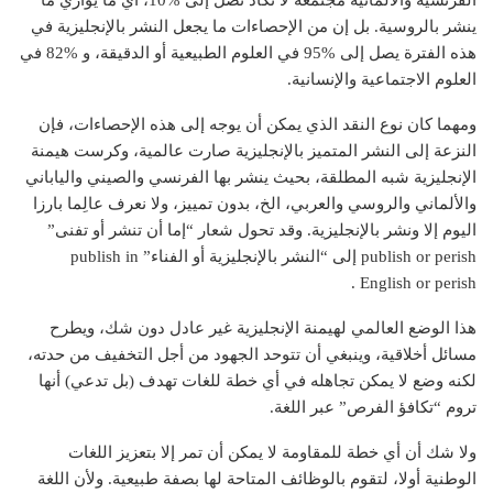
الفرنسية والألمانية مجتمعة لا تكاد تصل إلى %10، أي ما يوازي ما
ينشر بالروسية. بل إن من الإحصاءات ما يجعل النشر بالإنجليزية في
هذه الفترة يصل إلى %95 في العلوم الطبيعية أو الدقيقة، و %82 في
العلوم الاجتماعية والإنسانية.
ومهما كان نوع النقد الذي يمكن أن يوجه إلى هذه الإحصاءات، فإن
النزعة إلى النشر المتميز بالإنجليزية صارت عالمية، وكرست هيمنة
الإنجليزية شبه المطلقة، بحيث ينشر بها الفرنسي والصيني والياباني
والألماني والروسي والعربي، الخ، بدون تمييز، ولا نعرف عالِما بارزا
اليوم إلا ونشر بالإنجليزية. وقد تحول شعار “إما أن تنشر أو تفنى”
publish or perish إلى “النشر بالإنجليزية أو الفناء” publish in
English or perish .
هذا الوضع العالمي لهيمنة الإنجليزية غير عادل دون شك، ويطرح
مسائل أخلاقية، وينبغي أن تتوحد الجهود من أجل التخفيف من حدته،
لكنه وضع لا يمكن تجاهله في أي خطة للغات تهدف (بل تدعي) أنها
تروم “تكافؤ الفرص” عبر اللغة.
ولا شك أن أي خطة للمقاومة لا يمكن أن تمر إلا بتعزيز اللغات
الوطنية أولا، لتقوم بالوظائف المتاحة لها بصفة طبيعية. ولأن اللغة