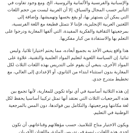
والإسبانية والفرنسية والألمانية والروسية، الخ. ومع وجود تفاوت في
التأثير حسب المجال والسياق، إلا أن العربية ليست من حجم اللغات
التي يمكن أن يستهثر بها، أو يقع بخسها وتهميشها. وإضافة إلى
اللغتين العربية الإنجليزية، فإننا لا نتمثل قطيعة مع اللغة الفرنسية،
بمرجعيتها الثقافية والفكرية المفيدة، التي ألفها المغاربة ودرجوا على
التعلم بها والاستفادة من كبار مفكريها.
هذا واقع ينبغي الأخذ به بجميع أبعاده، مما يحتم اختيارا ثلاثيا، وليس
ثنائيا. إن السياسة اللغوية لتعليم المواد العلمية والتقنية، علاوة على
المواد الأخرى، ينبغي أن يقوم على التدريس بهذه اللغات الثلاث لكل
المغاربة بدون استثناء ابتداء من الثانوي، أو الإعدادي إلى العالي، مع
تخطيط متدرج جدي.
إن هذه الثلاثية أساسية في أي نواة تكوين للمغاربة، لأنها تجمع بين
هذه المرجعيات الثلاث التي نعتقد أنها تمثل تركيبا أساسيا يحفظ لكل
لغة مكانتها ومرجعيتها، والتكامل بين فوائدها، دون المس بالمرجعية
الوطنية في التعليم.
ويكون الاختيار متاح للتلاميذ، حسب مؤهلاتهم وقناعاتهم، أن تكون
إحدى هذه اللغات رئيسة في تدريس المادة، واللغتان الأخريان