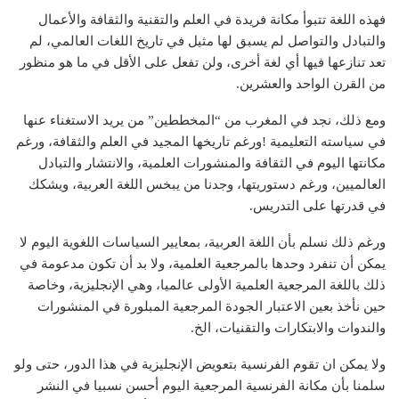
فهذه اللغة تتبوأ مكانة فريدة في العلم والتقنية والثقافة والأعمال
والتبادل والتواصل لم يسبق لها مثيل في تاريخ اللغات العالمي، لم
تعد تنازعها فيها أي لغة أخرى، ولن تفعل على الأقل في ما هو منظور
من القرن الواحد والعشرين.
ومع ذلك، نجد في المغرب من “المخططين” من يريد الاستغناء عنها
في سياسته التعليمية !ورغم تاريخها المجيد في العلم والثقافة، ورغم
مكانتها اليوم في الثقافة والمنشورات العلمية، والانتشار والتبادل
العالميين، ورغم دستوريتها، وجدنا من يبخس اللغة العربية، ويشكك
في قدرتها على التدريس.
ورغم ذلك نسلم بأن اللغة العربية، بمعايير السياسات اللغوية اليوم لا
يمكن أن تنفرد وحدها بالمرجعية العلمية، ولا بد أن تكون مدعومة في
ذلك باللغة المرجعية العلمية الأولى عالميا، وهي الإنجليزية، وخاصة
حين نأخذ بعين الاعتبار الجودة المرجعية المبلورة في المنشورات
والندوات والابتكارات والتقنيات، الخ.
ولا يمكن ان تقوم الفرنسية بتعويض الإنجليزية في هذا الدور، حتى ولو
سلمنا بأن مكانة الفرنسية المرجعية اليوم أحسن نسبيا في النشر