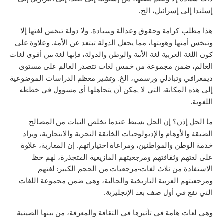
إسلندا إلى إسرائيل، الخ.
هذا مطلب كرامة وحقوق وعدالة وسيادة. ولا دولة تبخس لغتها إلا
وتبخس أمتها وهويتها، مما يجعل الدولة تبتعد عن الأمة. وعلاوة على
كون اللغة العربية لغة الأمة والوطن والدولة، فإنها لغة من أقوى لغات
العالم، ضمن مجموعة من خمس لغات تتصدر العالم على مستوى
ديمغرافي وتبادلي ورسمي، الخ. وتشير معظم الدراسات الموضوعية
إلى هذه المكانة، التي لا يمكن أن يتجاهلها أي مسؤول في خططه
اللغوية.
ما الحل إذن؟ إن الحل بسيط عندما تخلص النيات من المصالح
الضيقة والأوهام والإديولوجيات الخانقة النحرية والانتحارية، ويراد
خدمة الوطن والمواطنين، ومراعاة اختياراتهم. إن المغاربة، علاوة
على لغتهم وثقافتهم ومرجعيتهم المازيغية المتجذرة، لهم حظ
الاستفادة من ثلاث لغات-مرجعيات من الحجم الكبير: لغتهم
ومرجعيتهم العربية التاريخية والحالية، وهي ضمن مجموعة اللغات
التي تقع في أول صف بعد الإنجليزية.
وهي لغات هامة في تأثيرها في الثقافة والمعرفة، من بينها الصينية