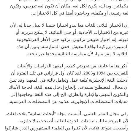
مكملتين. وبذلك، يكون لكل لغة إمكان أن تكون لغة تدريس، وتكون
لغة رئيسة، أو مكملة، وحاضرة أيضا في كل الاختيارات.
إن الاختيار الثلاثي للغات معا يبدو اختيارا حتميا لا بديل جديا له، لأن
غيره من الاختيارات الأحادية، أو حتى الثنائية، لا يمكن تبريره، أو
قبوله. إنه اختيار طبيعي تركيبي، تزكيه حتى الأطر الفرنكوفونية
المتنورة، ويزكيه الواقع المعيش. ففي الممارسة، يتبين أن هذه
الثلاثية لا مفر منها، لأن ممارسة الثنائية وحدها غير ناجعة.
أذكر هنا ما عاينته من تجربتي كمدير لمعهد الدراسات والأبحاث
للتعريب بين 1994 و2005. لقد كان أول قراراتي في تلك الفترة أن
أدخلت اللغة الإنجليزية كلغة عمل وتعامل ثالثة في المعهد. وقد تبين
ان مجال المصطلح يستدعي بإلحاح إدخال هذه اللغة، لحاجة الأبناك
والتكوين المهني والإدارة والطرق، الخ إلى هذه اللغة، وحاجتها إلى
مقابلات المصطلحات الإنجليزية، علا وة عن المصطلحات الفرنسية.
وفي مجال النشر العلمي، أسست مجلة “أبحاث لسانية” بثلاث لغات،
لأن المرجعية اللسانية ذات الجودة العالية أصبحت بالإنجليزية،
وأصبحت ندواتنا ثلاثية، لأن كثيرا من العلماء المشهورين الذين شاركوا