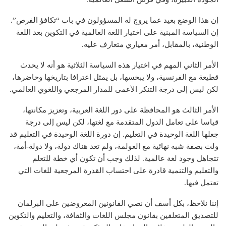
إن هذا الوضع بعيد عما يروج له المسؤولون في باب “تكافؤ الفرص”.
إن السياسة المبنية على اختيار اللغة العالمية في التكوين بعد اللغة
الوطنية، بالمقابل، أمر معياري متعارف عليه.
الأمر الثاني المهم في اختيار هذه السياسة الثلاثية هو أنه لا يحدث
قطيعة مع الفرنسية، ولا يبخسها، بل يمثل اعترافا بتاريخها وحاضرها،
لكن ليس إلى درجة التنكر الأعمى للمدار المرجعي واللغوي العالمي.
الأمر الثالث هو المحافظة على دور اللغة العربية، وتعزيز مكانتها،
قياسا على تعامل الدول المتقدمة مع لغتها، لكن ليس إلى درجة
جعلها اللغة الوحيدة في التعليم. إن دورة اللغة الوحيدة في التعليم قد
ولت بصفة شبه نهائية مع العولمة، ولم تعد هناك دولة، ولا دولة-أمة،
تتجاهل وجود لغة عالمية. لذلك وجب أن تكون أي خطة للتعلم
والتعليم والتنمية قادرة على احتساب القدرة المرجعية للغات التي
تعتمل فيها.
إننا نلاحظ، بكل أسف أن نصي القانونين المعروضين على البرلمان
للتصديق المتعلقين بقانون مجلس اللغات والثقافة، والتعليم والتكوين